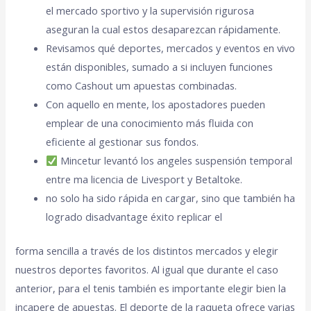
el mercado sportivo y la supervisión rigurosa
aseguran la cual estos desaparezcan rápidamente.
Revisamos qué deportes, mercados y eventos en vivo
están disponibles, sumado a si incluyen funciones
como Cashout um apuestas combinadas.
Con aquello en mente, los apostadores pueden
emplear de una conocimiento más fluida con
eficiente al gestionar sus fondos.
Mincetur levantó los angeles suspensión temporal
entre ma licencia de Livesport y Betaltoke.
no solo ha sido rápida en cargar, sino que también ha
logrado disadvantage éxito replicar el
forma sencilla a través de los distintos mercados y elegir
nuestros deportes favoritos. Al igual que durante el caso
anterior, para el tenis también es importante elegir bien la
incapere de apuestas. El deporte de la raqueta ofrece varias