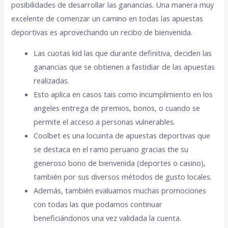
posibilidades de desarrollar las ganancias. Una manera muy
excelente de comenzar un camino en todas las apuestas
deportivas es aprovechando un recibo de bienvenida.
Las cuotas kid las que durante definitiva, deciden las
ganancias que se obtienen a fastidiar de las apuestas
realizadas.
Esto aplica en casos tais como incumplimiento en los
angeles entrega de premios, bonos, o cuando se
permite el acceso a personas vulnerables.
Coolbet es una locuinta de apuestas deportivas que
se destaca en el ramo peruano gracias the su
generoso bono de bienvenida (deportes o casino),
también por sus diversos métodos de gusto locales.
Además, también evaluamos muchas promociones
con todas las que podamos continuar
beneficiándonos una vez validada la cuenta.