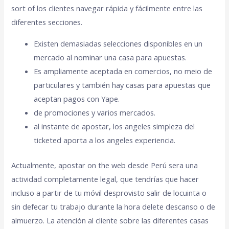
sort of los clientes navegar rápida y fácilmente entre las
diferentes secciones.
Existen demasiadas selecciones disponibles en un
mercado al nominar una casa para apuestas.
Es ampliamente aceptada en comercios, no meio de
particulares y también hay casas para apuestas que
aceptan pagos con Yape.
de promociones y varios mercados.
al instante de apostar, los angeles simpleza del
ticketed aporta a los angeles experiencia.
Actualmente, apostar on the web desde Perú sera una
actividad completamente legal, que tendrías que hacer
incluso a partir de tu móvil desprovisto salir de locuinta o
sin defecar tu trabajo durante la hora delete descanso o de
almuerzo. La atención al cliente sobre las diferentes casas