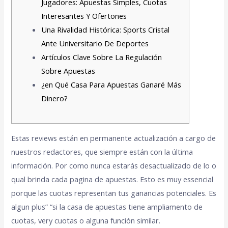
Jugadores: Apuestas Simples, Cuotas
Interesantes Y Ofertones
Una Rivalidad Histórica: Sports Cristal
Ante Universitario De Deportes
Artículos Clave Sobre La Regulación
Sobre Apuestas
¿en Qué Casa Para Apuestas Ganaré Más
Dinero?
Estas reviews están en permanente actualización a cargo de
nuestros redactores, que siempre están con la última
información. Por como nunca estarás desactualizado de lo o
qual brinda cada pagina de apuestas. Esto es muy essencial
porque las cuotas representan tus ganancias potenciales. Es
algun plus” “si la casa de apuestas tiene ampliamento de
cuotas, very cuotas o alguna función similar.