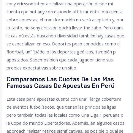
sony ericsson intenta realizar una operación desde mi
cuenta que not any corresponde al titular entre ma cuenta
sobre apuestas, el transformación no será aceptado y, por
lo tanto, no sony ericsson podrá llevar the cabo. Pero dans
le cas où estás buscando diversidad también hay casas que
se especializan en eso. Deportes poco conocidos como el
floorball, un” “pádel o los deportes geólicos, también p
apostados. Sabemos bien que cada jugador tiene sus
propias expectativas sobre un sitio.
Comparamos Las Cuotas De Las Mas
Famosas Casas De Apuestas En Perú
Esta casa para apuestas cuenta con una” “larga cobertura
de eventos futbolísticos, que tienen las principales ligas
pero también todas las locales como Una Liga 1 peruana o
la Copa do mundo Libertadores. Además, en algunos casos,
approach realizar retiros significativas, es posible o qual se