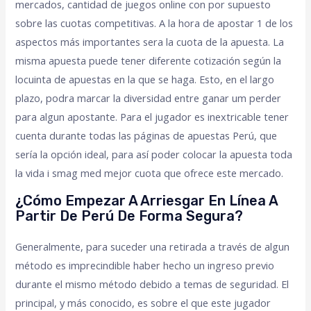
mercados, cantidad de juegos online con por supuesto
sobre las cuotas competitivas. A la hora de apostar 1 de los
aspectos más importantes sera la cuota de la apuesta. La
misma apuesta puede tener diferente cotización según la
locuinta de apuestas en la que se haga. Esto, en el largo
plazo, podra marcar la diversidad entre ganar um perder
para algun apostante. Para el jugador es inextricable tener
cuenta durante todas las páginas de apuestas Perú, que
sería la opción ideal, para así poder colocar la apuesta toda
la vida i smag med mejor cuota que ofrece este mercado.
¿cómo Empezar A Arriesgar En Línea A
Partir De Perú De Forma Segura?
Generalmente, para suceder una retirada a través de algun
método es imprecindible haber hecho un ingreso previo
durante el mismo método debido a temas de seguridad. El
principal, y más conocido, es sobre el que este jugador