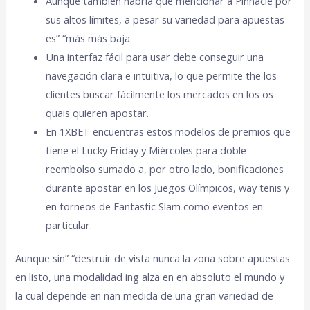
Aunque también habría que mencionar a Pinnacle por
sus altos límites, a pesar su variedad para apuestas
es” “más más baja.
Una interfaz fácil para usar debe conseguir una
navegación clara e intuitiva, lo que permite the los
clientes buscar fácilmente los mercados en los os
quais quieren apostar.
En 1XBET encuentras estos modelos de premios que
tiene el Lucky Friday y Miércoles para doble
reembolso sumado a, por otro lado, bonificaciones
durante apostar en los Juegos Olímpicos, way tenis y
en torneos de Fantastic Slam como eventos en
particular.
Aunque sin” “destruir de vista nunca la zona sobre apuestas
en listo, una modalidad ing alza en en absoluto el mundo y
la cual depende en nan medida de una gran variedad de