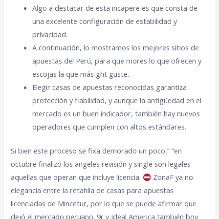
Algo a destacar de esta incapere es que consta de
una excelente configuración de estabilidad y
privacidad.
A continuación, lo mostramos los mejores sitios de
apuestas del Perú, para que mores lo que ofrecen y
escojas la que más ght guste.
Elegir casas de apuestas reconocidas garantiza
protección y fiabilidad, y aunque la antigüedad en el
mercado es un buen indicador, también hay nuevos
operadores que cumplen con altos estándares.
Si bien este proceso se fixa demorado un poco,” “en
octubre finalizó los angeles revisión y single son legales
aquellas que operan que incluye licencia.
ZonaF ya no
elegancia entre la retahíla de casas para apuestas
licenciadas de Mincetur, por lo que se puede afirmar que
dejó el mercado peruano. 9r y Ideal America también boy