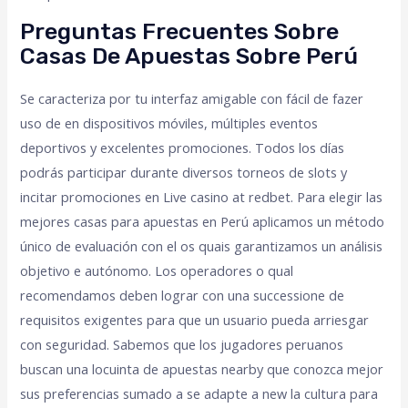
Preguntas Frecuentes Sobre
Casas De Apuestas Sobre Perú
Se caracteriza por tu interfaz amigable con fácil de fazer
uso de en dispositivos móviles, múltiples eventos
deportivos y excelentes promociones. Todos los días
podrás participar durante diversos torneos de slots y
incitar promociones en Live casino at redbet. Para elegir las
mejores casas para apuestas en Perú aplicamos un método
único de evaluación con el os quais garantizamos un análisis
objetivo e autónomo. Los operadores o qual
recomendamos deben lograr con una successione de
requisitos exigentes para que un usuario pueda arriesgar
con seguridad. Sabemos que los jugadores peruanos
buscan una locuinta de apuestas nearby que conozca mejor
sus preferencias sumado a se adapte a new la cultura para