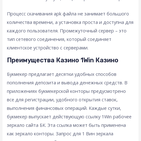
Процесс скачивания apk файла не занимает большого
количества времени, а установка проста и доступна для
каждого пользователя. Промежуточный сервер – это
тип сетевого соединения, который соединяет
клиентское устройство с серверами.
Преимущества Казино 1Win Казино
Букмекер предлагает десятки удобных способов
пополнения депозита и вывода денежных средств. В
приложениях букмекерской конторы предусмотрено
все для регистрации, удобного открытия ставок,
выполнения финансовых операций. Каждые сутки,
букмекер выпускает действующую ссылку 1Win рабочее
зеркало сайта БК. Эта ссылка может быть применена
как зеркало конторы. Запрос для 1 Вин зеркала