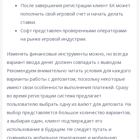
После завершения регистрации клиент БК может
пополнить свой игровой счет и начать делать
ставки.
Софт представлен проверенными операторами
на рынке игровой индустрии.
Изменять финансовые инструменты можно, но всегда
вариант ввода денег должен совпадать с выводом.
Рекомендуем внимательно читать условия для каждого
варианты работы с депозитом, поскольку некоторые
имеют свои особенности выполнения платежей. Сразу
во время регистрации система предлагает
пользователю выбрать одну из валют для депозита. На
выбор представляется большое количество вариантов,
а выбирая один, клиент подтверждает его
использование в будущем. Не следует путать и
сравнивать мобильное приложение и мобильную