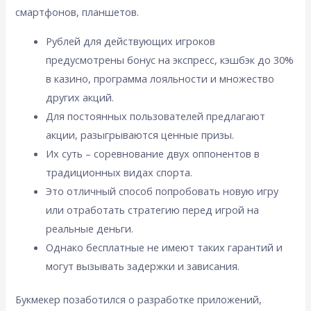
смартфонов, планшетов.
Рублей для действующих игроков
предусмотрены бонус на экспресс, кэшбэк до 30%
в казино, программа лояльности и множество
других акций.
Для постоянных пользователей предлагают
акции, разыгрываются ценные призы.
Их суть – соревнование двух оппонентов в
традиционных видах спорта.
Это отличный способ попробовать новую игру
или отработать стратегию перед игрой на
реальные деньги.
Однако бесплатные не имеют таких гарантий и
могут вызывать задержки и зависания.
Букмекер позаботился о разработке приложений,