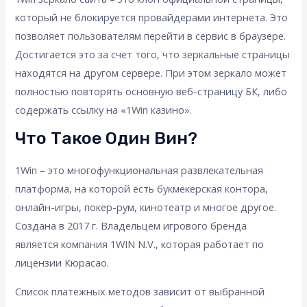
который не блокируется провайдерами интернета. Это
позволяет пользователям перейти в сервис в браузере.
Достигается это за счет того, что зеркальные страницы
находятся на другом сервере. При этом зеркало может
полностью повторять основную веб-страницу БК, либо
содержать ссылку на «1Win казино».
Что Такое Один Вин?
1Win – это многофункциональная развлекательная
платформа, на которой есть букмекерская контора,
онлайн-игры, покер-рум, кинотеатр и многое другое.
Создана в 2017 г. Владельцем игрового бренда
является компания 1WIN N.V., которая работает по
лицензии Кюрасао.
Список платежных методов зависит от выбранной