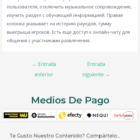
пользователя, отключить музыкальное сопровождение,
изучить раздел с обучающей информацией. Правая
колонка указывает на историю раундов, сумму
выигрыша игроков. Есть еще доступ к онлайн-чату для
общения с участниками развлечения.
←
Entrada
Entrada
anterior
siguiente
→
Medios De Pago
Te Gusto Nuestro Contenido? Compártelo...