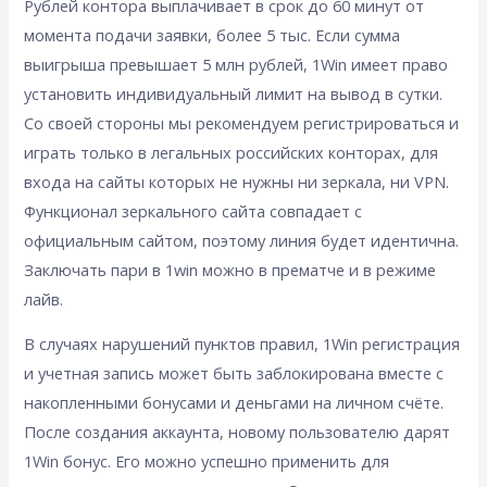
Рублей контора выплачивает в срок до 60 минут от
момента подачи заявки, более 5 тыс. Если сумма
выигрыша превышает 5 млн рублей, 1Win имеет право
установить индивидуальный лимит на вывод в сутки.
Со своей стороны мы рекомендуем регистрироваться и
играть только в легальных российских конторах, для
входа на сайты которых не нужны ни зеркала, ни VPN.
Функционал зеркального сайта совпадает с
официальным сайтом, поэтому линия будет идентична.
Заключать пари в 1win можно в прематче и в режиме
лайв.
В случаях нарушений пунктов правил, 1Win регистрация
и учетная запись может быть заблокирована вместе с
накопленными бонусами и деньгами на личном счёте.
После создания аккаунта, новому пользователю дарят
1Win бонус. Его можно успешно применить для