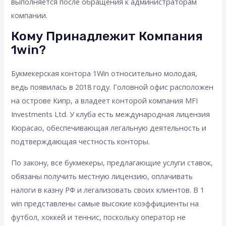
выполняется после обращения к администраторам
компании.
Кому Принадлежит Компания
1win?
Букмекерская контора 1Win относительно молодая,
ведь появилась в 2018 году. Головной офис расположен
на острове Кипр, а владеет конторой компания MFI
Investments Ltd. У клуба есть международная лицензия
Кюрасао, обеспечивающая легальную деятельность и
подтверждающая честность конторы.
По закону, все букмекеры, предлагающие услуги ставок,
обязаны получить местную лицензию, оплачивать
налоги в казну РФ и легализовать своих клиентов. В 1
win представлены самые высокие коэффициенты на
футбол, хоккей и теннис, поскольку оператор не