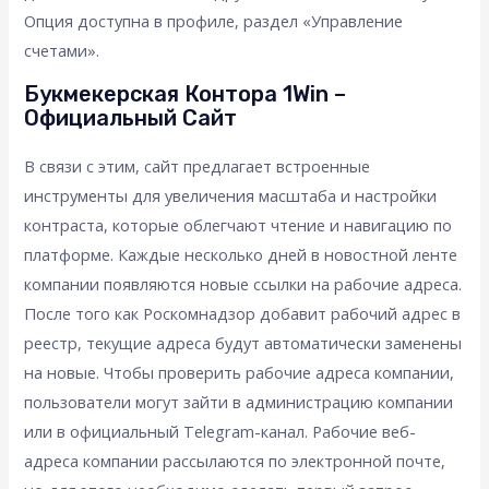
Опция доступна в профиле, раздел «Управление
счетами».
Букмекерская Контора 1Win –
Официальный Сайт
В связи с этим, сайт предлагает встроенные
инструменты для увеличения масштаба и настройки
контраста, которые облегчают чтение и навигацию по
платформе. Каждые несколько дней в новостной ленте
компании появляются новые ссылки на рабочие адреса.
После того как Роскомнадзор добавит рабочий адрес в
реестр, текущие адреса будут автоматически заменены
на новые. Чтобы проверить рабочие адреса компании,
пользователи могут зайти в администрацию компании
или в официальный Telegram-канал. Рабочие веб-
адреса компании рассылаются по электронной почте,