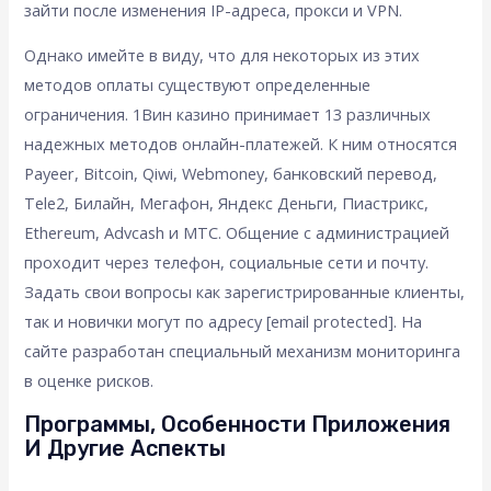
зайти после изменения IP-адреса, прокси и VPN.
Однако имейте в виду, что для некоторых из этих
методов оплаты существуют определенные
ограничения. 1Вин казино принимает 13 различных
надежных методов онлайн-платежей. К ним относятся
Payeer, Bitcoin, Qiwi, Webmoney, банковский перевод,
Tele2, Билайн, Мегафон, Яндекс Деньги, Пиастрикс,
Ethereum, Advcash и MTC. Общение с администрацией
проходит через телефон, социальные сети и почту.
Задать свои вопросы как зарегистрированные клиенты,
так и новички могут по адресу [email protected]. На
сайте разработан специальный механизм мониторинга
в оценке рисков.
Программы, Особенности Приложения
И Другие Аспекты