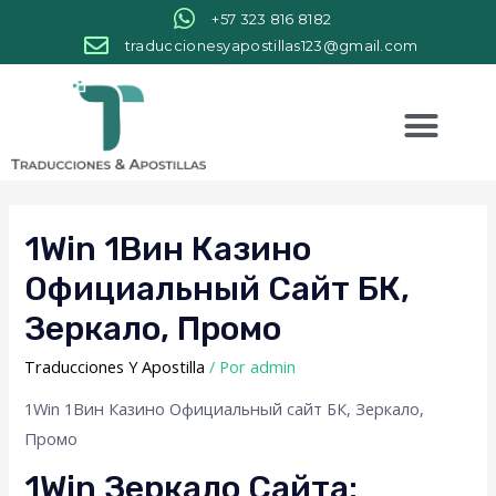
+57 323 816 8182
traduccionesyapostillas123@gmail.com
1Win 1Вин Казино
Официальный Сайт БК,
Зеркало, Промо
Traducciones Y Apostilla
/ Por
admin
1Win 1Вин Казино Официальный сайт БК, Зеркало,
Промо
1Win Зеркало Сайта: