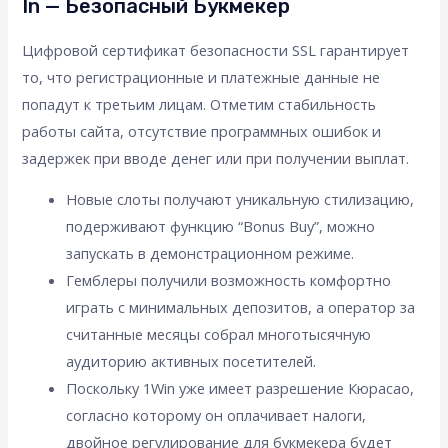
In — Безопасный Букмекер
Цифровой сертификат безопасности SSL гарантирует
то, что регистрационные и платежные данные не
попадут к третьим лицам. Отметим стабильность
работы сайта, отсутствие программных ошибок и
задержек при вводе денег или при получении выплат.
Новые слоты получают уникальную стилизацию,
подерживают функцию “Bonus Buy”, можно
запускать в демонстрационном режиме.
Гемблеры получили возможность комфортно
играть с минимальных депозитов, а оператор за
считанные месяцы собрал многотысячную
аудиторию активных посетителей.
Поскольку 1Win уже имеет разрешение Кюрасао,
согласно которому он оплачивает налоги,
двойное регулирование для букмекера будет