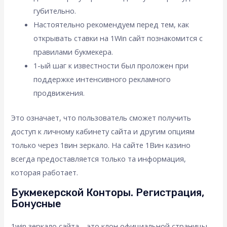
губительно.
Настоятельно рекомендуем перед тем, как
открывать ставки на 1Win сайт познакомится с
правилами букмекера.
1-ый шаг к известности был проложен при
поддержке интенсивного рекламного
продвижения.
Это означает, что пользователь сможет получить
доступ к личному кабинету сайта и другим опциям
только через 1вин зеркало. На сайте 1Вин казино
всегда предоставляется только та информация,
которая работает.
Букмекерской Конторы. Регистрация,
Бонусные
1win зеркало сайта – это клон официальной страницы,