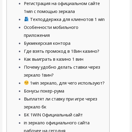
Регистрация на официальном сайте
1win с помощью зеркала
Техподдержка для клиенотов 1 win
Особенности мобильного
приложения
Букмекерская контора
Где взять промокод в 1Вин казино?
Как выиграть в казино 1 вин
Почему удобно делать ставки через
зеркало 1вин?
1win зеркало, для чего используют?
Бонусы покер-рума
Выплатят ли ставку при игре через
зеркало бк
БК 1WIN Официальный сайт
in зеркало официального сайта
рабочее на сегодня