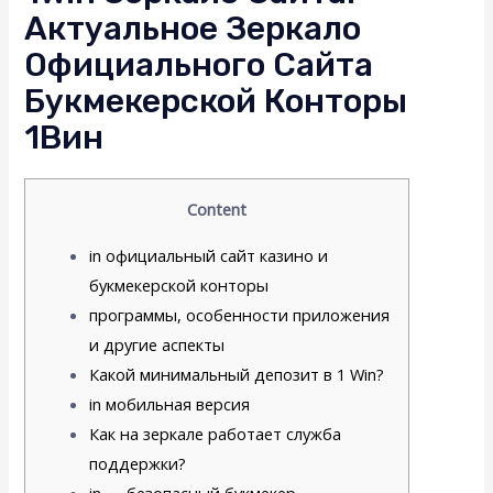
Актуальное Зеркало
Официального Сайта
Букмекерской Конторы
1Вин
Content
in официальный сайт казино и
букмекерской конторы
программы, особенности приложения
и другие аспекты
Какой минимальный депозит в 1 Win?
in мобильная версия
Как на зеркале работает служба
поддержки?
in — безопасный букмекер