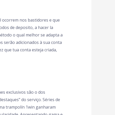
al ocorrem nos bastidores e que
dos de deposito, a hacer la
 método o qual melhor se adapta a
os serão adicionados à sua conta
z que tua conta esteja criada,
lmes exclusivos são o dos
“destaques” do serviço. Séries de
s na trampolín 1win ganharam
ularidade. Apresentando gama e