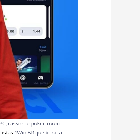
 BC, cassino e poker-room –
postas
1Win BR que bono a