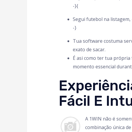
-}{
Segui futebol na listagem,
-}
Tua software costuma servi
exato de sacar.
É asi como ter tua própria
momento essencial durant
Experiênci
Fácil E Int
A 1WIN não é somente
combinação única de 