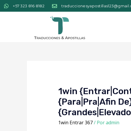
+57 323 816 8182
traduccionesyapostillas123@gmail
1win {Entrar|Cont
{Para|Pra|Afin De
{Grandes|Elevados
1win Entrar 367
/ Por
admin