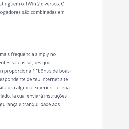
stinguem o 1Win 2 diversos. O
s jogadores são combinadas em
mais frequência simply no
ntes são as seções que
in proporciona 1 “bônus de boas-
espondente de teu internet site
sita pra alguma experiência llena
iado, la cual enviará instruções
egurança e tranquilidade aos