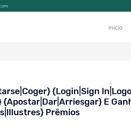
.com
Inicio
arse|Coger} {Login|Sign In|Log
} {Apostar|Dar|Arriesgar} E Gan
|Illustres} Prêmios