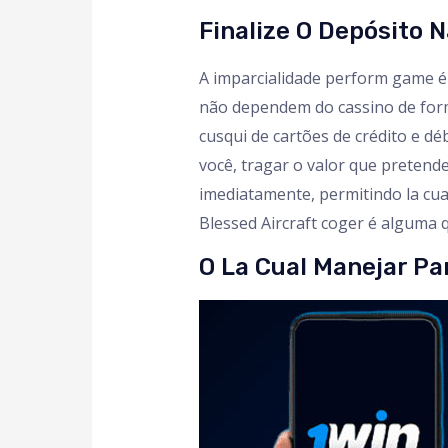
Finalize O Depósito 
A imparcialidade perform game é 
não dependem do cassino de form
cusqui de cartões de crédito e dé
você, tragar o valor que pretend
imediatamente, permitindo la cua
Blessed Aircraft coger é alguma 
O La Cual Manejar Pa