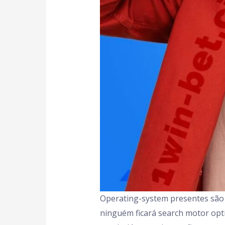
Operating-system presentes são 
ninguém ficará search motor opt