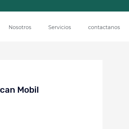
Nosotros
Servicios
contactanos
ycan Mobil