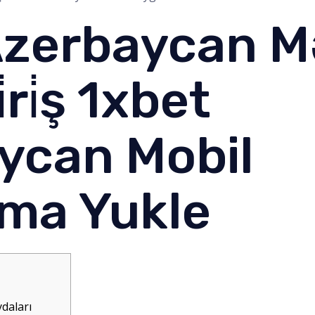
Azerbaycan M
̇ri̇ş 1xbet
ycan Mobil
ma Yukle
daları