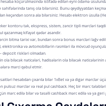
hesaba köçürülməsində istifadə edilən eyni ödəmə üsulundan i
ve səhifələrində tanış ola bilərsiniz. Bunu qeydiyyatdan keçm
n keçəndən sonra ala bilərsiniz. Hesabı elektron üsulla (Hes
kontoru tək, ekspress, sistem, zəncir tipli mərcləri təqdi
l qazanmaq kifayət qədər asandir.
rcin bitmə tarixi var, bundan sonra bonus mərcləri ləğv edili
l, elektronika və avtomobillərin rəsmləri ilə mövcud oyunçul
 – depozit riskləri olmadan.
n ola biləcək nəticələri, hadisələrin ola biləcək nəticələrinin ə
ələrə mərci qəbul etmir.
tləri hesabdan çıxarıla bilər 1xBet və ya digər mərclər üçün
ən pulsuz mərclər və real pul cashback. Heç bir mərc tələblə
n mərc edilə bilər və təsəlli cashback mərc edilə və ya geri 