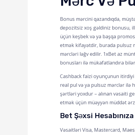
Mərc Və Pu
Bonus mərcini qazandıqda, müştər
depozitsiz xoş gəldiniz bonusu, 
üçün keşbek və ya başqa promosyo
etmək kifayətdir, burada pulsuz m
mərcləri ləğv edilir. 1xBet az mü
bonusları ilə mükafatlandıra bilə
Cashback faizi oyunçunun itirdiy
real pul və ya pulsuz mərclər ilə 
şərtləri yoxdur – alınan vəsaiti g
etmək üçün müəyyən müddət ərz
Bet Şəxsi Hesabınıza
Vəsaitləri Visa, Mastercard, Maes