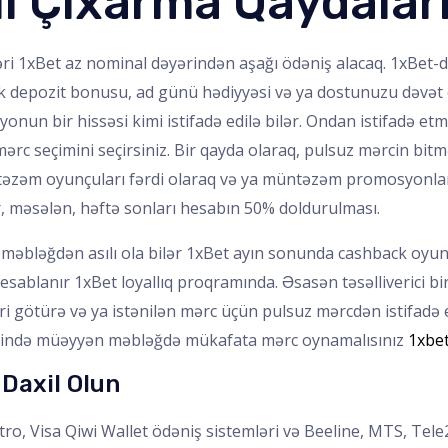
l Çıxarma Qaydalar
i 1xBet az nominal dəyərindən aşağı ödəniş alacaq. 1xBet-d
ilk depozit bonusu, ad günü hədiyyəsi və ya dostunuzu dəvət
nun bir hissəsi kimi istifadə edilə bilər. Ondan istifadə et
ərc seçimini seçirsiniz. Bir qayda olaraq, pulsuz mərcin bit
ntəzəm oyunçuları fərdi olaraq və ya müntəzəm promosyonları
r, məsələn, həftə sonları hesabın 50% doldurulması.
i məbləğdən asılı ola bilər 1xBet ayın sonunda cashback oyu
hesablanır 1xBet loyallıq proqramında. Əsasən təsəlliverici bi
eri götürə və ya istənilən mərc üçün pulsuz mərcdən istifadə 
ində müəyyən məbləğdə mükafata mərc oynamalısınız
1xbe
 Daxil Olun
tro, Visa Qiwi Wallet ödəniş sistemləri və Beeline, MTS, Te