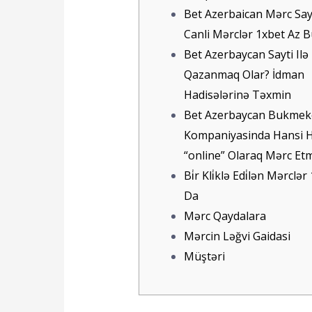
Bet Azerbaican Mərc Sayti 
Canli Mərclər 1xbet Az
Bet Azerbaycan Sayti Ilə
Qazanmaq Olar? İdman
Hadisələrinə Təxmin
Bet Azerbaycan Bukmek
Kompaniyasinda Hansi H
“online” Olaraq Mərc Et
Bi̇r Kli̇klə Edi̇lən Mərclə
Da
Mərc Qaydalara
Mərcin Ləğvi Gaidasi
Müştəri