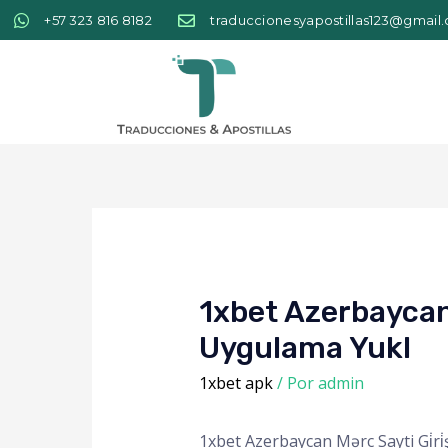
+57 323 816 8182
traduccionesyapostillas123@gmail
1xbet Azerbaycan 
Uygulama Yukl
1xbet apk
/ Por
admin
1xbet Azerbaycan Mərc Sayti Gi̇r