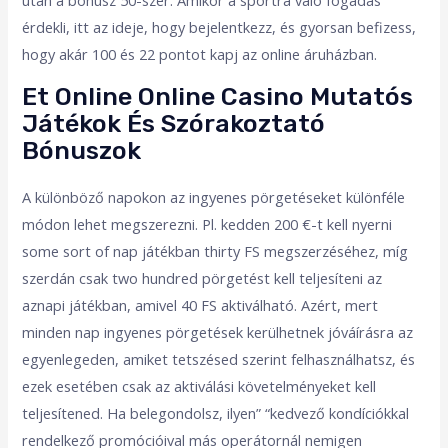
után a bónusz 50-szer. Amikor a sportra való fogadás
érdekli, itt az ideje, hogy bejelentkezz, és gyorsan befizess,
hogy akár 100 és 22 pontot kapj az online áruházban.
Et Online Online Casino Mutatós
Játékok És Szórakoztató
Bónuszok
A különböző napokon az ingyenes pörgetéseket különféle
módon lehet megszerezni. Pl. kedden 200 €-t kell nyerni
some sort of nap játékban thirty FS megszerzéséhez, míg
szerdán csak two hundred pörgetést kell teljesíteni az
aznapi játékban, amivel 40 FS aktiválható. Azért, mert
minden nap ingyenes pörgetések kerülhetnek jóváírásra az
egyenlegeden, amiket tetszésed szerint felhasználhatsz, és
ezek esetében csak az aktiválási követelményeket kell
teljesítened. Ha belegondolsz, ilyen” “kedvező kondíciókkal
rendelkező promócióival más operátornál nemigen