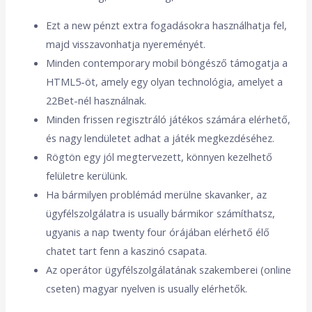
Ezt a new pénzt extra fogadásokra használhatja fel,
majd visszavonhatja nyereményét.
Minden contemporary mobil böngésző támogatja a
HTML5-öt, amely egy olyan technológia, amelyet a
22Bet-nél használnak.
Minden frissen regisztráló játékos számára elérhető,
és nagy lendületet adhat a játék megkezdéséhez.
Rögtön egy jól megtervezett, könnyen kezelhető
felületre kerülünk.
Ha bármilyen problémád merülne skavanker, az
ügyfélszolgálatra is usually bármikor számíthatsz,
ugyanis a nap twenty four órájában elérhető élő
chatet tart fenn a kaszinó csapata.
Az operátor ügyfélszolgálatának szakemberei (online
cseten) magyar nyelven is usually elérhetők.