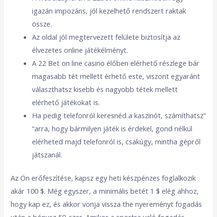
igazán impozáns, jól kezelhető rendszert raktak
össze.
Az oldal jól megtervezett felülete biztosítja az
élvezetes online játékélményt.
A 22 Bet on line casino élőben elérhető részlege bár
magasabb tét mellett érhető este, viszont egyaránt
választhatsz kisebb és nagyobb tétek mellett
elérhető játékokat is.
Ha pedig telefonról keresnéd a kaszinót, számíthatsz”
“arra, hogy bármilyen játék is érdekel, gond nélkül
elérheted majd telefonról is, csakúgy, mintha gépről
játszanál.
Az Ön erőfeszítése, kapsz egy heti készpénzes foglalkozik
akár 100 $. Még egyszer, a minimális betét 1 $ elég ahhoz,
hogy kap ez, és akkor vonja vissza the nyereményt fogadás