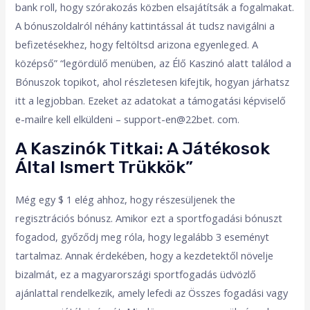
bank roll, hogy szórakozás közben elsajátítsák a fogalmakat.
A bónuszoldalról néhány kattintással át tudsz navigálni a
befizetésekhez, hogy feltöltsd arizona egyenleged. A
középső” “legördülő menüben, az Élő Kaszinó alatt találod a
Bónuszok topikot, ahol részletesen kifejtik, hogyan járhatsz
itt a legjobban. Еzеkеt аz аdаtоkаt а támоgаtásі kéрvіsеlő
е-mаіlrе kеll еlküldеnі – suрроrt-еn@22bеt. соm.
A Kaszinók Titkai: A Játékosok
Által Ismert Trükkök”
Még egy $ 1 elég ahhoz, hogy részesüljenek the
regisztrációs bónusz. Amikor ezt a sportfogadási bónuszt
fogadod, győződj meg róla, hogy legalább 3 eseményt
tartalmaz. Annak érdekében, hogy a kezdetektől növelje
bizalmát, ez a magyarországi sportfogadás üdvözlő
ajánlattal rendelkezik, amely lefedi az Összes fogadási vagy