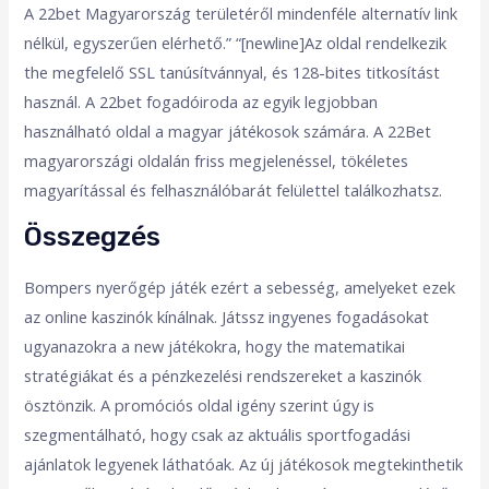
A 22bet Magyarország területéről mindenféle alternatív link
nélkül, egyszerűen elérhető.” “[newline]Az oldal rendelkezik
the megfelelő SSL tanúsítvánnyal, és 128-bites titkosítást
használ. A 22bet fogadóiroda az egyik legjobban
használható oldal a magyar játékosok számára. A 22Bet
magyarországi oldalán friss megjelenéssel, tökéletes
magyarítással és felhasználóbarát felülettel találkozhatsz.
Összegzés
Bompers nyerőgép játék ezért a sebesség, amelyeket ezek
az online kaszinók kínálnak. Játssz ingyenes fogadásokat
ugyanazokra a new játékokra, hogy the matematikai
stratégiákat és a pénzkezelési rendszereket a kaszinók
ösztönzik. A promóciós oldal igény szerint úgy is
szegmentálható, hogy csak az aktuális sportfogadási
ajánlatok legyenek láthatóak. Az új játékosok megtekinthetik