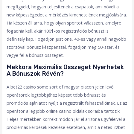
megfigyeld, hogyan teljesítenek a csapatok, ami növeli a
new képességedet a mérkőzés kimenetelének megjóslására.
Ha készen áll arra, hogy olyan sportot válasszon, amelyre
fogadnia kell, akár 100$-os regisztrációs bónuszt is
definitely kap. Fogadjon just one, 40-es vagy annál nagyobb
szorzóval bónusz készpénzzel, fogadjon meg 50-szer, és
vegye fel a bónusz összegét.
Mekkora Maximális Összeget Nyerhetek
A Bónuszok Révén?
A bet22 casino some sort of magyar piacon jelen levő
operátorok legtöbbjéhez képest több bónuszt és
promóciós ajánlatot nyújt a regisztrált felhasználóinak. Ez az
operátor a legjobb online casino oldalak soraiba tartozik.
Teljes mértékben korrekt módon jár el arizona ügyfeleivel a
problémás kérdések kezelése esetében, amit a netes 22bet