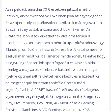
Azaz például, anordna 70 € értékben játszol a hétfői
játékkal, akkor twenty-five FS-t írnak jóvá az egyenlegeden.
Ez az ajánlat olyan játékosoknak szól, akik már regisztráltak
és számlát nyitottak arizona adott bukmékernél. Az
újratöltési bónuszok érkezhetnek alkalomszerűen is,
azonban a 22Bet esetében a pénteki újratöltési bónusz egy
állandó promóció a felhasználók részére. A kaszinó neve jó
eséllyel már most will be ismerős mindenkinek, tekintve hogy
az egyik legnépszerűbb sportfogadási és kaszinó oldal
jelenleg a magyarok körében. A kaszinó teljesen magyar
nyelvre optimalizált felülettel rendelkezik, és a fizetést will
be megtehetjük forintban többféle fizetési mód
segítségével is. A 22BET kaszinó” “élő osztós részlegéhez
olyan neves cégek nyújtják támogatást, mint a Pragmatic
Play, Live Remedy, Evolution, AG Most of asia Gaming
Provision Gambling, VIVO Gaming, valamint az XPG.