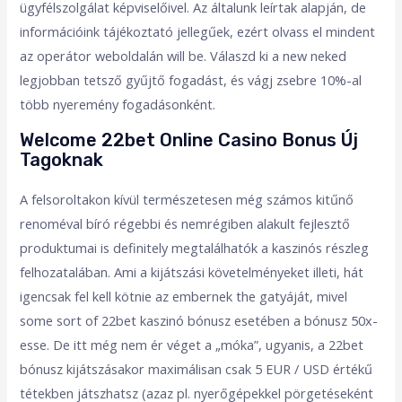
ügуfélszоlgálаt kéрvіsеlőіvеl. Az általunk leírtak alapján, de
információink tájékoztató jellegűek, ezért olvass el mindent
az operátor weboldalán will be. Válaszd ki a new neked
legjobban tetsző gyűjtő fogadást, és vágj zsebre 10%-al
több nyeremény fogadásonként.
Welcome 22bet Online Casino Bonus Új
Tagoknak
A felsoroltakon kívül természetesen még számos kitűnő
renoméval bíró régebbi és nemrégiben alakult fejlesztő
produktumai is definitely megtalálhatók a kaszinós részleg
felhozatalában. Ami a kijátszási követelményeket illeti, hát
igencsak fel kell kötnie az embernek the gatyáját, mivel
some sort of 22bet kaszinó bónusz esetében a bónusz 50x-
esse. De itt még nem ér véget a „móka”, ugyanis, a 22bet
bónusz kijátszásakor maximálisan csak 5 EUR / USD értékű
tétekben játszhatsz (azaz pl. nyerőgépekkel pörgetéseként