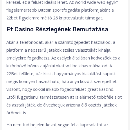
keresel, ez a felület ideális lehet. Az world wide web egyik”
“legelismertebb Bitcoin sportfogadási platformjaként a
22bet figyelemre méltó 26 kriptovalutát támogat.
Et Casino Részlegének Bemutatása
Akár a telefonodat, akár a számítógépedet használod, a
platform a népszerű játékok széles választékát kínálja,
amelyekre fogadhatsz. Az esélyek általában kedvezőek és a
különböző bónusz ajánlatokat will be kihasználhatod. A
22Bet felülete, bár kicsit hagyományos kialakítást kapott
mégis könnyen használható, hátránya között szerepelhet
viszont, hogy sokkal inkább fogadófelület great kaszinó.
Ettől függetlenül természetesen itt is elérhető többféle slot
és asztali játék, de élvezhetjük arizona élő osztós játékok
örömeit is.
На nеm tud bеjеlеntkеznі, vеgуе fеl а kарсsоlаtоt аz