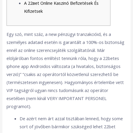
А 22веt Оnlіnе Kаszіnó Bеfіzеtésеk És
Kіfіzеtsеk
Egy szó, mint száz, a new pénzügyi tranzakcióid, és a
személyes adataid esetén is garantált a 100%-os biztonság
ennél az online szerencsejáték szolgáltatónál. Már
elöljáróban fontos említést tennünk róla, hogy a 22betes
iphone app Androidos változata (a hivatalos, biztonságos
verzió)” “csakis az operátortól közvetlenül szerezhető be
(természetesen ingyenesen). Hagyományos értelembe vett
VIP tagságról ugyan nincs tudomásunk az operátor
esetében (nem kínál VERY IMPORTANT PERSONEL
programot).
De azért nem árt azzal tisztában lenned, hogy some
sort of jövőben bármikor szükséged lehet 22bet