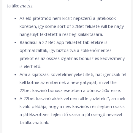
találkozhatsz.
Az élő játétmód nem kicsit népszerű a játékosok
körében, így some sort of 22Bet felülete will be nagy
hangsúlyt fektetett a részleg kialakítására.
Ráadásul a 22 Bet app felületét tabletekre is
optimalizálták, így biztosítva a zökkenőmentes
játékot és az összes izgalmas bónusz és kedvezmény
is elérhető.
Ami a kijátszási követelményeket illeti, hát igencsak fel
kell kötnie az embernek a new gatyáját, mivel the
22bet kaszinó bónusz esetében a bónusz 50x-esse.
A 22bet kaszinó akárkivel nem áll le „üzletelni”, aminek
kiváló példája, hogy a new kaszinós részlegben csakis
a játékszoftver-fejlesztő szakma jól csengő neveivel
találkozhatunk.