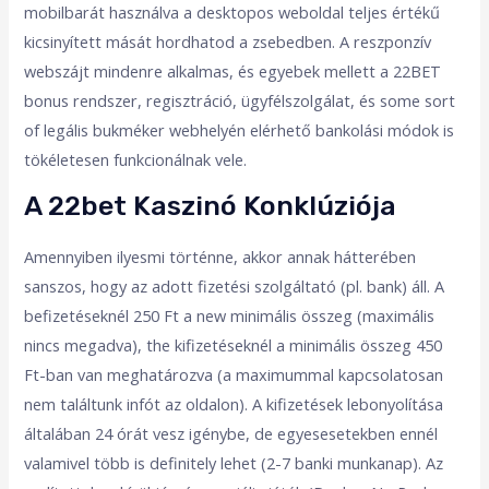
mobilbarát használva a desktopos weboldal teljes értékű
kicsinyített mását hordhatod a zsebedben. A reszponzív
webszájt mindenre alkalmas, és egyebek mellett a 22BET
bonus rendszer, regisztráció, ügyfélszolgálat, és some sort
of legális bukméker webhelyén elérhető bankolási módok is
tökéletesen funkcionálnak vele.
A 22bet Kaszinó Konklúziója
Amennyiben ilyesmi történne, akkor annak hátterében
sanszos, hogy az adott fizetési szolgáltató (pl. bank) áll. A
befizetéseknél 250 Ft a new minimális összeg (maximális
nincs megadva), the kifizetéseknél a minimális összeg 450
Ft-ban van meghatározva (a maximummal kapcsolatosan
nem találtunk infót az oldalon). A kifizetések lebonyolítása
általában 24 órát vesz igénybe, de egyesesetekben ennél
valamivel több is definitely lehet (2-7 banki munkanap). Az