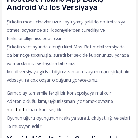
Android Və Ios Versiyaya
Şirkətin mobil cihazlar üzrə saytı yaxşı şəkildə optimizasiya
etməsi sayəsində siz ilk saniyələrdən sürətliliyi və
funksionallığı hiss edəcəksiniz.
Şirkətin vebsaytında olduğu kimi MostBet mobil versiyada
da bir neçə toxunuşla, sürətli bir şəkildə kuponunuzu yarada
və mərclərinizi yerləşdirə bilirsiniz.
Mobil versiyaya giriş etdiyiniz zaman dizaynın mərc şirkətinin
vebsaytı ilə çox oxşar olduğunu görəcəksiniz.
Gameplay tamamilə fərqli bir konsepsiyaya malikdir.
Adətən olduğu kimi, uyğunlaşmanı gözləmək əvəzinə
mostbet
dinamikanı seçdik.
Oyunun uğuru oyunçunun reaksiya sürəti, ehtiyatlılığı və səbri
ilə müəyyən edilir.