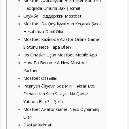
Mostbet Azərbaycan Bukmeker Kontoru
Haqqında Ümumi Baxış-icmal
Служба Поддержки Mostbet
Mostbet Də Qeydiyyatdan Keçərək Şəxsi
Hesabınıza Daxil Olun
Mostbet Kazi̇noda Aviator Online Game
Slotunu Necə Tapa Bi̇lər?
Ios Cihazlar Üçün Mostbet Mobile App
How To Become A New Mostbet
Partner
Mostbet Отзывы
Paşinyan Əliyevin Sözlərini Təkrar Etdi
Ermənistan Sülh Sazişini Nə Qədər
Yubada Bilər? – Şərh
Mostbet Aviator Game: Necə Oynamaq
Olar
Dəstək Xidməti