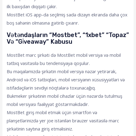
ilk baxışdan diqqəti çəkir.
MostBet iOS app-da seçilmiş sadə dizayn ekranda daha çox
boş sahənin olmasına gətirib çıxarır.
Vətəndaşların “mostbet”, “1xbet” “topaz”
Və “gi̇veaway” Kabusu
MostBet mərc şirkəti də MostBet mobil versiya və mobil
tətbiq vasitəsilə bu tendensiyaya qoşulur.
Bu məqaləmizdə şirkətin mobil versiya nəzər yetirərək,
Android və iOS tətbiqləri, mobil versiyanın xüsusiyyətləri və
istifadəçilərin sevdiyi nöqtələrə toxunacağıq.
Bukmeker şirkətinin mobil cihazlar üçün nəzərdə tutulmuş
mobil versiyası fəaliyyət göstərməkdədir.
MostBet giriş mobil etmək üçün smartfon və
planşetlərinizdə yer joe istənilən brauzer vasitəsilə mərc
şirkətinin saytına giriş etməlisiniz.