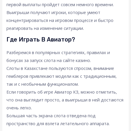
первой выплаты пройдет совсем немного времени.
Выигрыши получают игроки, которые умеют
концентрироваться на игровом процессе и быстро
реагировать на изменение ситуации.
Где Играть В Авиатор?
Разберемся в популярных стратегиях, правилах и
бонусах за запуск слота на сайте казино.
Слоты в Казахстане пользуются спросом, внимание
гемблеров привлекают модели как с традиционным,
так и с необычным функционалом.
Если говорить об игре Авиатор КЗ, можно отметить,
что она выглядит просто, а выигрыши в ней достаются
очень легко.
Большая часть экрана слота отведена под
пространство для взлета летательного аппарата.