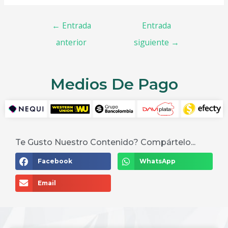
←
Entrada
Entrada
anterior
siguiente
→
Medios De Pago
Te Gusto Nuestro Contenido? Compártelo...
Facebook
WhatsApp
Email