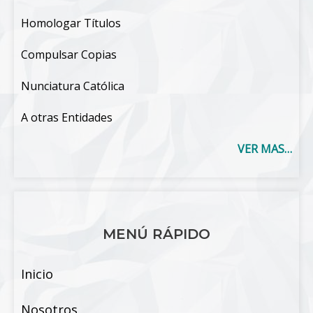
Homologar Títulos
Compulsar Copias
Nunciatura Católica
A otras Entidades
VER MAS…
MENÚ RÁPIDO
Inicio
Nosotros