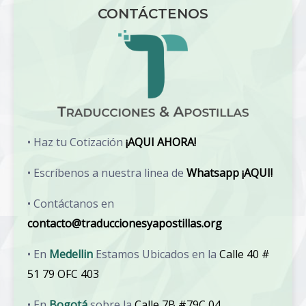
CONTÁCTENOS
• Haz tu Cotización
¡AQUI AHORA!
• Escríbenos a nuestra linea de
Whatsapp ¡AQUI!
• Contáctanos en
contacto@traduccionesyapostillas.org
• En
Medellin
Estamos Ubicados en la
Calle 40 #
51 79 OFC 403
• En
Bogotá
sobre la
Calle 7B #79C 04