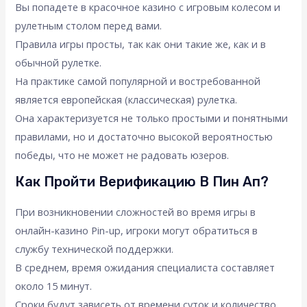
Вы попадете в красочное казино с игровым колесом и
рулетным столом перед вами.
Правила игры просты, так как они такие же, как и в
обычной рулетке.
На практике самой популярной и востребованной
является европейская (классическая) рулетка.
Она характеризуется не только простыми и понятными
правилами, но и достаточно высокой вероятностью
победы, что не может не радовать юзеров.
Как Пройти Верификацию В Пин Ап?
При возникновении сложностей во время игры в
онлайн-казино Pin-up, игроки могут обратиться в
службу технической поддержки.
В среднем, время ожидания специалиста составляет
около 15 минут.
Сроки будут зависеть от времени суток и количество