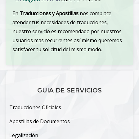
En
Traducciones y Apostillas
nos complace
atender tus necesidades de traducciones,
nuestro servicio es recomendado por nuestros
usuarios mas recurrentes así mismo queremos
satisfacer tu solicitud del mismo modo.
GUIA DE SERVICIOS
Traducciones Oficiales
Apostillas de Documentos
Legalización