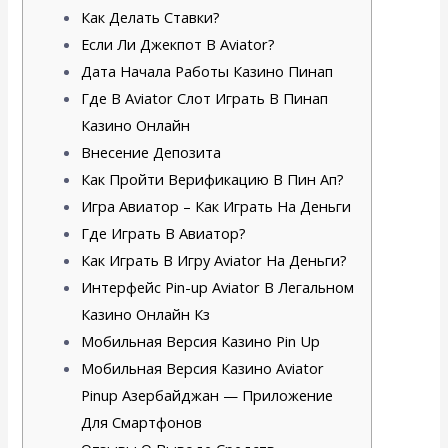
Как Делать Ставки?
Если Ли Джекпот В Aviator?
Дата Начала Работы Казино Пинап
Где В Aviator Слот Играть В Пинап
Казино Онлайн
Внесение Депозита
Как Пройти Верификацию В Пин Ап?
Игра Авиатор – Как Играть На Деньги
Где Играть В Авиатор?
Как Играть В Игру Aviator На Деньги?
Интерфейс Pin-up Aviator В Легальном
Казино Онлайн Кз
Мобильная Версия Казино Pin Up
Мобильная Версия Казино Aviator
Pinup Азербайджан — Приложение
Для Смартфонов