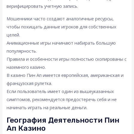
верифицировать учетную запись.
Мошенники часто создают аналогичные ресурсы,
чтобы похищать данные игроков для собственных
целей.
Анимационные игры начинают набирать большую
популярность.
Правила и особенности игры полностью скопированы с
наземного казино.
В казино Пин Ап имеется европейская, американская и
французская рулетка.
Если пользователь имеет один из вышеуказанных
симптомов, рекомендуется предостеречь себя и не
начинать играть на реальные деньги.
География Деятельности Пин
Ап Казино