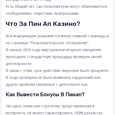
Есть общий чат, где пользователи могут обмениваться
сообщениями, секретами, выигрышами.
Что За Пин Ап Казино?
Вся информация указывается внизу главной страницы и
на странице “Пользовательское соглашение”.
В начале 2023 года виртуальное игорное заведение
проходило стандартную процедуру проверки своей
деятельности.
В связи с этим, срок действия лицензии было продлено.
В ходе проверки не было выявлено нарушений или
других проблем связанных с деятельностью.
Как Вывести Бонусы В Пинап?
Ни одна схема или стратегия, представленная в
интернете, не может гарантировать 100% результат.