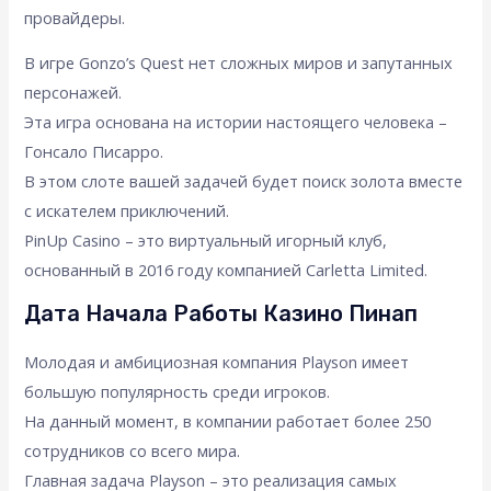
провайдеры.
В игре Gonzo’s Quest нет сложных миров и запутанных
персонажей.
Эта игра основана на истории настоящего человека –
Гонсало Писарро.
В этом слоте вашей задачей будет поиск золота вместе
с искателем приключений.
PinUp Casino – это виртуальный игорный клуб,
основанный в 2016 году компанией Carletta Limited.
Дата Начала Работы Казино Пинап
Молодая и амбициозная компания Playson имеет
большую популярность среди игроков.
На данный момент, в компании работает более 250
сотрудников со всего мира.
Главная задача Playson – это реализация самых