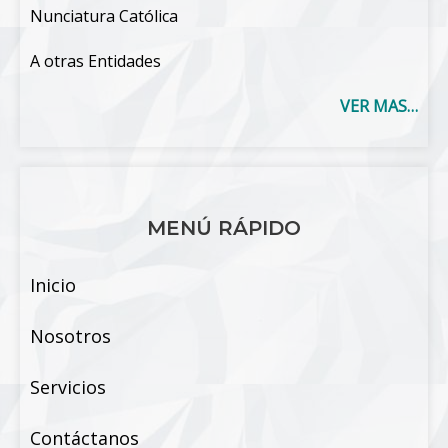
Nunciatura Católica
A otras Entidades
VER MAS…
MENÚ RÁPIDO
Inicio
Nosotros
Servicios
Contáctanos