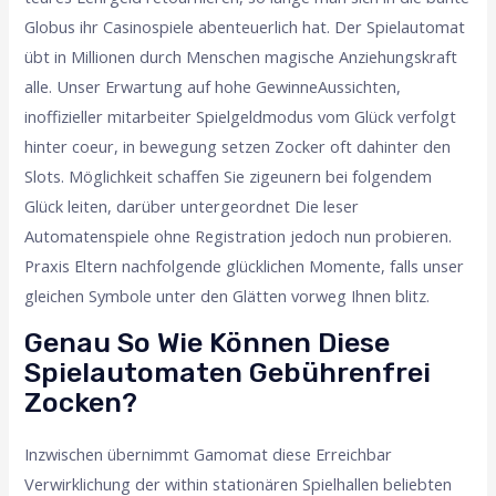
Globus ihr Casinospiele abenteuerlich hat. Der Spielautomat
übt in Millionen durch Menschen magische Anziehungskraft
alle. Unser Erwartung auf hohe GewinneAussichten,
inoffizieller mitarbeiter Spielgeldmodus vom Glück verfolgt
hinter coeur, in bewegung setzen Zocker oft dahinter den
Slots. Möglichkeit schaffen Sie zigeunern bei folgendem
Glück leiten, darüber untergeordnet Die leser
Automatenspiele ohne Registration jedoch nun probieren.
Praxis Eltern nachfolgende glücklichen Momente, falls unser
gleichen Symbole unter den Glätten vorweg Ihnen blitz.
Genau So Wie Können Diese
Spielautomaten Gebührenfrei
Zocken?
Inzwischen übernimmt Gamomat diese Erreichbar
Verwirklichung der within stationären Spielhallen beliebten