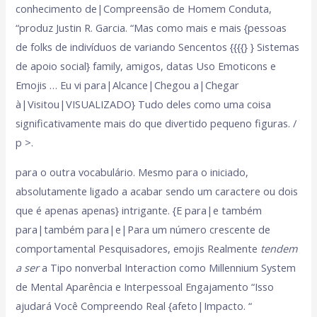
conhecimento de|Compreensão de Homem Conduta,
“produz Justin R. Garcia. “Mas como mais e mais {pessoas
de folks de indivíduos de variando Sencentos {{{{} } Sistemas
de apoio social} family, amigos, datas Uso Emoticons e
Emojis … Eu vi para|Alcance|Chegou a|Chegar
à|Visitou|VISUALIZADO} Tudo deles como uma coisa
significativamente mais do que divertido pequeno figuras. /
p >.
para o outra vocabulário. Mesmo para o iniciado,
absolutamente ligado a acabar sendo um caractere ou dois
que é apenas apenas} intrigante. {E para|e também
para|também para|e|Para um número crescente de
comportamental Pesquisadores, emojis Realmente
tendem
a ser
a Tipo nonverbal Interaction como Millennium System
de Mental Aparência e Interpessoal Engajamento “Isso
ajudará Você Compreendo Real {afeto|Impacto. “