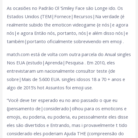
As ocasiões no Padrão Ol ‘Smiley Face são Longe ido. Os
Estados Unidos {TEM|Fornece|Recursos|Na verdade {é
realmente subido the emoticon videogame {e nós|e agora
nós|e agora Então nós, portanto, nós|e além disso nós|e
também|portanto oficialmente sobrevivendo em emoji .
match.com está de volta com outra parcela do Anual singles
Nos EUA {estudo|Aprenda|Pesquisa . Em 2010, eles
entrevistaram um nacionalmente consultor teste {de
sobre|Mais de 5.600 EUA. singles idosos 18 a 70 + anos e
algo de 2015’s hot Assuntos foi emoji use.
“Você deve ter esperado eu no ano passado o que eu
{pensamento de|considerado|olhou para os emoticons e
emojis, eu poderia, eu poderia, eu pessoalmente eles disse
eles são divertidos e Entrando, mas i provavelmente t tido
considerado eles poderiam Ajuda THE {compreensão do