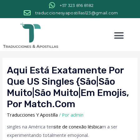
+57 323 816 8182
traduccionesyapostillas123@gmail.com
Aqui Está Exatamente Por
Que US Singles {são|são
Muito|são Muito|Em Emojis,
Por Match.com
Traducciones Y Apostilla
/ Por
admin
singles na América ten
site de conexão lésbica
m a ser
experimentando totalmente emojional.