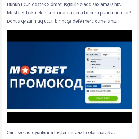
Bunun üçün dəstək xidməti işçisi ilə əlaqə saxlamalısınız.
Mostbet bukmeker kontorunda necə bonus qazanmaq olar?
Bonus qazanmaq üçün bir neçə dəfə mərc etməlisiniz.
Canlı kazino oyunlarına heçbir müdaxilə olunmur. Slot