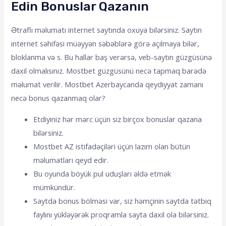
Edin Bonuslar Qazanın
Ətraflı məlumatı internet saytında oxuya bilərsiniz. Saytın
internet səhifəsi müəyyən səbəblərə görə açılmaya bilər,
bloklanma və s. Bu hallar baş verərsə, veb-saytın güzgüsünə
daxil olmalısınız. Mostbet güzgüsünü necə tapmaq barədə
məlumat verilir. Mostbet Azerbaycanda qeydiyyat zamanı
necə bonus qazanmaq olar?
Etdiyiniz hər mərc üçün siz birçox bonuslar qazana
bilərsiniz.
Mostbet AZ istifadəçiləri üçün lazım olan bütün
məlumatları qeyd edir.
Bu oyunda böyük pul uduşları əldə etmək
mümkündür.
Saytda bonus bölməsi var, siz həmçinin saytda tətbiq
faylını yükləyərək proqramla sayta daxil ola bilərsiniz.