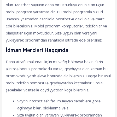
olun. Mostbet saytının daha bir üstünlüyü onun sizin üçün
mobil proqram yaratmasıdır. Bu mobil proqramla siz url
ünvanını yazmadan asanlıqla Mostbet-ə daxil ola və mərc
edə biləcəksiniz. Mobil proqram kompüterlər, telefonlar və
planşetlər üçün mövcuddur. Sizə uyğun olan versiyanı
yükləyərək proqramdan rahatlıqla istifadə edə bilərsiniz.
İdman Mərcləri Haqqında
Daha ətraflı məlumat üçün müvafiq bölməyə baxın. Sizin
əlinizdə bonus promokodu varsa, qeydiyyat olan zaman bu
promokodu yazıb əlavə bonusda ala bilərsiniz. Başqa bir üsul
mobil telefon nömrəsi ilə qeydiyyatdan keçməkdir. Sosial
şəbəkələr vasitəsilə qeydiyyatdan keçə bilərsiniz.
Saytın internet səhifəsi müəyyən səbəblərə görə
açılmaya bilər, bloklanma və s.
Sizə uyğun olan versiyanı yükləyərək proqramdan