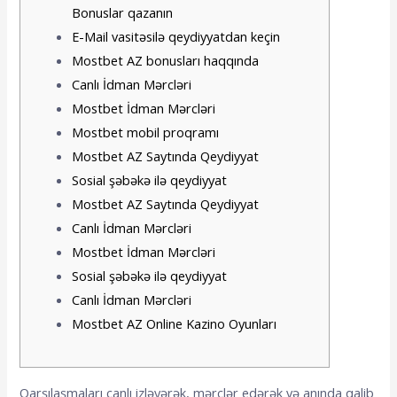
Bonuslar qazanın
E-Mail vasitəsilə qeydiyyatdan keçin
Mostbet AZ bonusları haqqında
Canlı İdman Mərcləri
Mostbet İdman Mərcləri
Mostbet mobil proqramı
Mostbet AZ Saytında Qeydiyyat
Sosial şəbəkə ilə qeydiyyat
Mostbet AZ Saytında Qeydiyyat
Canlı İdman Mərcləri
Mostbet İdman Mərcləri
Sosial şəbəkə ilə qeydiyyat
Canlı İdman Mərcləri
Mostbet AZ Online Kazino Oyunları
Qarşılaşmaları canlı izləyərək, mərclər edərək və anında qalib