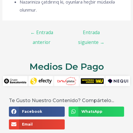
Nəzərinizə çatdırırıq ki, oyunlara heçbir müdaxilə
olunmur.
←
Entrada
Entrada
anterior
siguiente
→
Medios De Pago
Te Gusto Nuestro Contenido? Compártelo...
Facebook
WhatsApp
Email