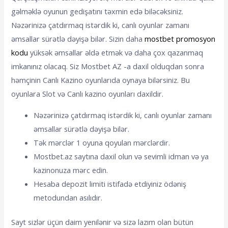
gəlməklə oyunun gedişatını təxmin edə biləcəksiniz.
Nəzərinizə çatdırmaq istərdik ki, canlı oyunlar zamanı
əmsallar sürətlə dəyişə bilər. Sizin daha
mostbet promosyon
kodu
yüksək əmsallar əldə etmək və daha çox qazanmaq
imkanınız olacaq. Siz Mostbet AZ -a daxil olduqdan sonra
həmçinin Canlı Kazino oyunlarıda oynaya bilərsiniz. Bu
oyunlara Slot və Canlı kazino oyunları daxildir.
Nəzərinizə çatdırmaq istərdik ki, canlı oyunlar zamanı
əmsallar sürətlə dəyişə bilər.
Tək mərclər 1 oyuna qoyulan mərclərdir.
Mostbet.az saytına daxil olun və sevimli idman və ya
kazinonuza mərc edin.
Hesaba depozit limiti istifadə etdiyiniz ödəniş
metodundan asılıdır.
Sayt sizlər üçün daim yenilənir və sizə lazım olan bütün