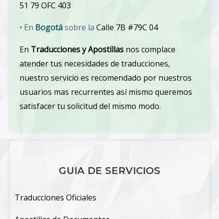
51 79 OFC 403
• En
Bogotá
sobre la
Calle 7B #79C 04
En
Traducciones y Apostillas
nos complace
atender tus necesidades de traducciones,
nuestro servicio es recomendado por nuestros
usuarios mas recurrentes así mismo queremos
satisfacer tu solicitud del mismo modo.
GUIA DE SERVICIOS
Traducciones Oficiales