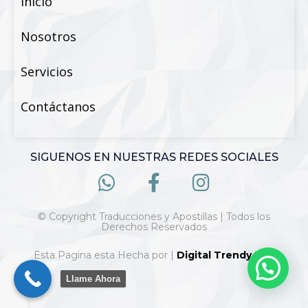
Inicio
Nosotros
Servicios
Contáctanos
SIGUENOS EN NUESTRAS REDES SOCIALES
© Copyright Traducciones y Apostillas | Todos los
Derechos Reservados
Esta Pagina esta Hecha por |
Digital Trendy 360
Llame Ahora