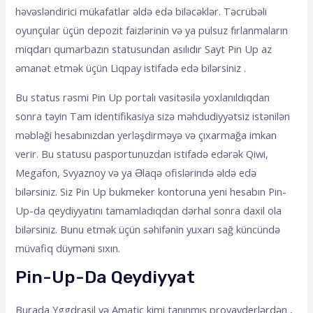
həvəsləndirici mükafatlar əldə edə biləcəklər. Təcrübəli
oyunçular üçün depozit faizlərinin və ya pulsuz fırlanmaların
miqdarı qumarbazın statusundan asılıdır Sayt Pin Up az
əmanət etmək üçün Liqpay istifadə edə bilərsiniz .
Bu status rəsmi Pin Up portalı vasitəsilə yoxlanıldıqdan
sonra təyin Tam identifikasiya sizə məhdudiyyətsiz istənilən
məbləği hesabınızdan yerləşdirməyə və çıxarmağa imkan
verir. Bu statusu pasportunuzdan istifadə edərək Qiwi,
Megafon, Svyaznoy və ya Əlaqə ofislərində əldə edə
bilərsiniz. Siz Pin Up bukmeker kontoruna yeni hesabın Pin-
Up-da qeydiyyatını tamamladıqdan dərhal sonra daxil ola
bilərsiniz. Bunu etmək üçün səhifənin yuxarı sağ küncündə
müvafiq düyməni sıxın.
Pin-Up-Da Qeydiyyat
Burada Yggdrasil və Amatic kimi tanınmış provayderlərdən ,