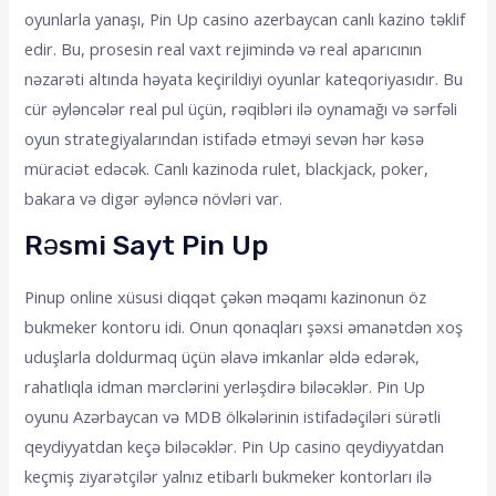
oyunlarla yanaşı, Pin Up casino azerbaycan canlı kazino təklif
edir. Bu, prosesin real vaxt rejimində və real aparıcının
nəzarəti altında həyata keçirildiyi oyunlar kateqoriyasıdır. Bu
cür əyləncələr real pul üçün, rəqibləri ilə oynamağı və sərfəli
oyun strategiyalarından istifadə etməyi sevən hər kəsə
müraciət edəcək. Canlı kazinoda rulet, blackjack, poker,
bakara və digər əyləncə növləri var.
Rəsmi Sayt Pin Up
Pinup online xüsusi diqqət çəkən məqamı kazinonun öz
bukmeker kontoru idi. Onun qonaqları şəxsi əmanətdən xoş
uduşlarla doldurmaq üçün əlavə imkanlar əldə edərək,
rahatlıqla idman mərclərini yerləşdirə biləcəklər. Pin Up
oyunu Azərbaycan və MDB ölkələrinin istifadəçiləri sürətli
qeydiyyatdan keçə biləcəklər. Pin Up casino qeydiyyatdan
keçmiş ziyarətçilər yalnız etibarlı bukmeker kontorları ilə