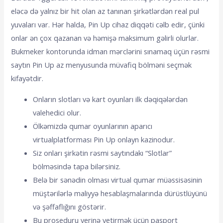
eləcə də yalnız bir hit olan az tanınan şirkətlərdən real pul
yuvaları var. Hər halda, Pin Up cihaz diqqəti cəlb edir, çünki
onlar ən çox qazanan və həmişə maksimum gəlirli olurlar.
Bukmeker kontorunda idman mərclərini sınamaq üçün rəsmi
saytın Pin Up az menyusunda müvafiq bölməni seçmək
kifayətdir.
Onların slotları və kart oyunları ilk dəqiqələrdən
valehedici olur.
Ölkəmizdə qumar oyunlarının aparıcı
virtualplatforması Pin Up onlayn kazinodur.
Siz onları şirkətin rəsmi saytındakı “Slotlar”
bölməsində tapa bilərsiniz.
Belə bir sənədin olması virtual qumar müəssisəsinin
müştərilərlə maliyyə hesablaşmalarında dürüstlüyünü
və şəffaflığını göstərir.
Bu proseduru yerinə yetirmək üçün pasport