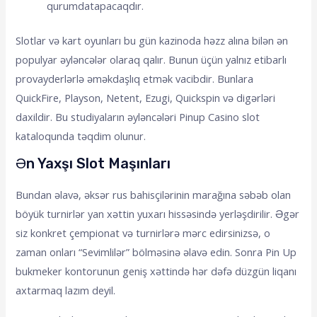
qurumdatapacaqdır.
Slotlar və kart oyunları bu gün kazinoda həzz alına bilən ən
populyar əyləncələr olaraq qalır. Bunun üçün yalnız etibarlı
provayderlərlə əməkdaşlıq etmək vacibdir. Bunlara
QuickFire, Playson, Netent, Ezugi, Quickspin və digərləri
daxildir. Bu studiyaların əyləncələri Pinup Casino slot
kataloqunda təqdim olunur.
Ən Yaxşı Slot Maşınları
Bundan əlavə, əksər rus bahisçilərinin marağına səbəb olan
böyük turnirlər yan xəttin yuxarı hissəsində yerləşdirilir. Əgər
siz konkret çempionat və turnirlərə mərc edirsinizsə, o
zaman onları “Sevimlilər” bölməsinə əlavə edin. Sonra Pin Up
bukmeker kontorunun geniş xəttində hər dəfə düzgün liqanı
axtarmaq lazım deyil.