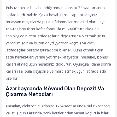
Pulsuz spinlər hesablandığı andan sonrakı 72 saat ərzində
istifadə edilməlidir. Şəxsi hesabınızda tapa biləcəyiniz
müəyyən maşınlarda pulsuz fırlanmalar mövcud olur. Sayt
tez-tez böyük mükafat fondu ilə müxtəlif turnirlərə ev
sahibliyi edir. Yeni istifadəçilərin diqqətini cəlb etmək üçün
yaradılmışdır və bütün qeydiyyatdan keçmiş və aktiv
istifadəçilər burada iştirak edə bilərlər. Bunu etmək üçün
sadə hərəkətləri yerinə yetirmək kifayətdir, məsələn, bonus
xalları almaq üçün hesabınızı doldurun. Oyunçular daha sonra
xalları real pula dəyişdirə və mərc etmək üçün istifadə edə
bilərlər.
Azərbaycanda Mövcud Olan Depozit Və
Çıxarma Metodları
Məsələn, elektron cüzdanlar 1-24 saat ərzində pul çıxaracaq
və üç iş günü ərzində bank kartlarından vəsait köçürülə bilər.