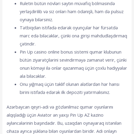
Ruletin bütün növləri saytın müvafiq bölməsində
yerləşdirilib və siz onları həm ödənişli, həm də pulsuz
oynaya bilərsiniz.
Tətbiqdən istifadə edərək oyunçular hər fürsətdə
mərc edə biləcəklər, çünki ona girişi məhdudlaşdırmaq
çətindir.
Pin Up casino online bonus sistemi qumar klubunun
bütün ziyarətçilərini sevindirməyə zəmanət verir, çünki
onun köməyi ilə onlar qazanmaq üçün çoxlu hədiyyələr
ala biləcəklər.
Onu yığmaq üçün təklif olunan alətlərdən hər hansı
birini istifadə edərək ilk depoziti yatırmalısınız.
Azərbaycan qeyri-adi və gözlənilməz qumar oyunlarını
alqışladığı üçün Aviator ən yaxşı Pin Up AZ kazino
əyləncələrinin başındadır. Bu, uzaqdan oynayaraq istənilən
cihaza ayrıca yüklənə bilən oyunlardan biridir. Adi onlayn