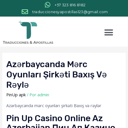
+57 323 816 8182
traduccionesyapostillas123@gmail.com
Azərbaycanda Mərc
Oyunları Şirkəti Baxış Və
Rəylə
PinUp apk
/ Por
admin
Azərbaycanda mərc oyunları şirkəti Baxış və rəylər
Pin Up Casino Online Az
Azerbaijan Пин Ап Казино