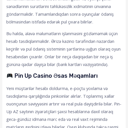
sənədlərinin surətlərini təhlükəsizlik xidmətinin ünvanına
göndərməlidir. Tamamlandıqdan sonra oyunçular ödəniş
bölməsindən istifadə edərək pul çıxara bilirlər.
Bu halda, əlavə məlumatların işlənməsini gözləməmək üçün
hesab təsdiqlənməlidir. Ərizə kazino tərəfindən nəzərdən
keçirilir və pul ödəniş sisteminin şərtlərinə uyğun olaraq oyun
hesabından çıxarılır. Onlar bir neçə dəqiqədən bir neçə iş
gününə qədər dəyişə bilər (bank kartları vəziyyətində).
Pin Up Casino Əsas Məqamları
Yeni müştərilər hesabı doldurma, e-poçtu yoxlama və
təsdiqləmə qarşılığında pinkoinlər alırlar. Toplanmış xallar
ouonçunun səviyyəsini artırır və real pula dəyişdirilə bilər. Pin-
Up AZ saytının ziyarətçiləri şəxsi hesablarına daxil olaraq
gecə-gündüz idmana mərc edə və real vaxt rejimində
matçların gedişini izləyə bilərlər. Oyun klubunda təkcə rəsmi