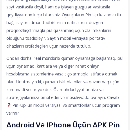
sayt vasitəsilə deyil, həm də işləyən güzgülər vasitəsilə
qeydiyyatdan keçə bilərsiniz. Oyunçuların Pin Up kazinosu ilə
bağlı rəyləri idman tədbirlərinin nəticələrini düzgün
proqnozlaşdırmaqla pul qazanmaq üçün əla imkanların
olduğunu təsdiqləyir. Saytın mobil versiyası portativ
cihazların istifadəçiləri üçün nəzərdə tutulub.
Ondan dərhal real mərclərlə qumar oynamağa başlamaq, pul
üçün oynamaq, kartlara və ya digər rahat onlayn
hesablaşma sistemlərinə vəsait çıxarmaqla istifadə etmək
olar. Unutmayın ki, qumar riskli ola bilər və qazanmaq üçün
zəmanətli yollar yoxdur. Öz məhdudiyyətlərinizə və
strategiyalarınıza əməl edin və məsuliyyətlə oynayın. Cavab
Pin-Up-un mobil versiyası və smartfonlar üçün proqram
varmı?
Android Və IPhone Üçün APK Pin