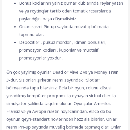
Bonus kodlarının yalnız qumar klublarında rəylər yazan
və ya reytinqlər tərtib edən tematik resurslarda
paylandığını başa düşməlisiniz.
Onları rəsmi Pin-up saytında müvafiq bölmədə
tapmaq olar.
Depozitlər , pulsuz mərclər , idman bonusları,
promosyon kodları , kuponlar və müxtəlif
promosyonlar yoxdur .
Ən çox yayılmış oyunlar Dead or Alive 2 və ya Money Train
3-dür. Siz onları şirkətin rəsmi saytındakı “Slotlar”
bölməsində tapa bilərsiniz. Belə bir oyun, rolunu xüsusi
yaradılmış kompüter proqramı ilə oynayan virtual diler ilə
simulyator şəklində təqdim olunur. Oyunçular Amerika,
Fransız və ya Avropa ruletin həyəcanından, eləcə də bu
oyunun qeyri-standart növlərindən həzz ala bilərlər. Onları
rəsmi Pin-up saytında müvafiq bölmədə tapmaq olar. Onlar