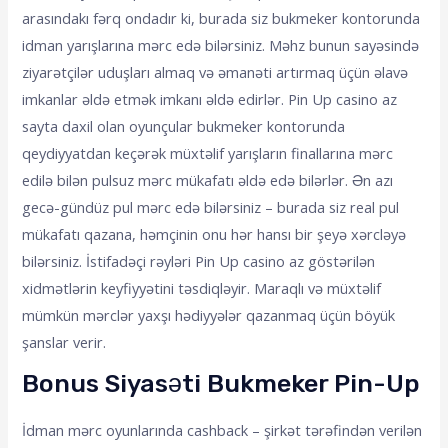
arasındakı fərq ondadır ki, burada siz bukmeker kontorunda
idman yarışlarına mərc edə bilərsiniz. Məhz bunun sayəsində
ziyarətçilər uduşları almaq və əmanəti artırmaq üçün əlavə
imkanlar əldə etmək imkanı əldə edirlər. Pin Up casino az
sayta daxil olan oyunçular bukmeker kontorunda
qeydiyyatdan keçərək müxtəlif yarışların finallarına mərc
edilə bilən pulsuz mərc mükafatı əldə edə bilərlər. Ən azı
gecə-gündüz pul mərc edə bilərsiniz – burada siz real pul
mükafatı qazana, həmçinin onu hər hansı bir şeyə xərcləyə
bilərsiniz. İstifadəçi rəyləri Pin Up casino az göstərilən
xidmətlərin keyfiyyətini təsdiqləyir. Maraqlı və müxtəlif
mümkün mərclər yaxşı hədiyyələr qazanmaq üçün böyük
şanslar verir.
Bonus Siyasəti Bukmeker Pin-Up
İdman mərc oyunlarında cashback – şirkət tərəfindən verilən