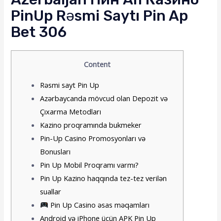
PinUp Rəsmi Saytı Pin Ap
Bet 306
Content
Rəsmi sayt Pin Up
Azərbaycanda mövcud olan Depozit və
Çıxarma Metodları
Kazino proqramında bukmeker
Pin-Up Casino Promosyonları və
Bonusları
Pin Up Mobil Proqramı varmı?
Pin Up Kazino haqqında tez-tez verilən
suallar
Pin Up Casino əsas məqamları
Android və iPhone üçün APK Pin Up