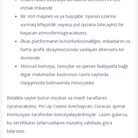
etmək imkanıdır.
Bir slot maşınını və ya başqabir oyunun üzərinə
vurmaq kifayətdir vəyaxşı pul qazana biləcəyiniz bir
həyəcan atmosferinəgirəcəksiniz.
Əsas platformanın bütünfunksionallığını, imkanlarını və
hətta qrafik dizaynınıözündə saxlayan alternativ bir
domendir.
Mövcud lisenziya, təsisçilər və qanuni fəaliyyətlə bağlı
digər məlumatlar kazinonun rəsmi saytında
Haqqımızda bölməsində mövcuddur.
Beləliklə saytın bütün müsbət və mənfi tərəflərini
öyrənəcəksiniz. Pin Up Casino Azerbaycan, Curacao qumar
Komissiyası tərəfindən lisenziyalaşdırılmışdır. Lazım gələrsə,
bu sertifikatın təfərrüatlarını müvafiq səhifədə görə
bilərsiniz.