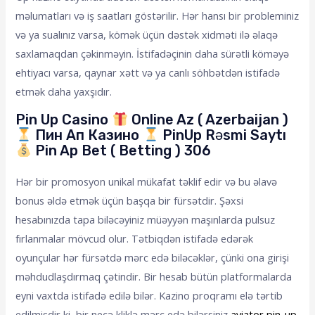
məlumatları və iş saatları göstərilir. Hər hansı bir probleminiz
və ya sualınız varsa, kömək üçün dəstək xidməti ilə əlaqə
saxlamaqdan çəkinməyin. İstifadəçinin daha sürətli köməyə
ehtiyacı varsa, qaynar xətt və ya canlı söhbətdən istifadə
etmək daha yaxşıdır.
Pin Up Casino
Online Az ( Azerbaijan )
Пин Ап Казино
PinUp Rəsmi Saytı
Pin Ap Bet ( Betting ) 306
Hər bir promosyon unikal mükafat təklif edir və bu əlavə
bonus əldə etmək üçün başqa bir fürsətdir. Şəxsi
hesabınızda tapa biləcəyiniz müəyyən maşınlarda pulsuz
fırlanmalar mövcud olur. Tətbiqdən istifadə edərək
oyunçular hər fürsətdə mərc edə biləcəklər, çünki ona girişi
məhdudlaşdırmaq çətindir. Bir hesab bütün platformalarda
eyni vaxtda istifadə edilə bilər. Kazino proqramı elə tərtib
edilmişdir ki, bir neçə kliklə mərc edə bilərsiniz
aviator pin-up
.