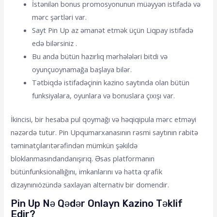
İstənilən bonus promosyonunun müəyyən istifadə və
mərc şərtləri var.
Sayt Pin Up az əmanət etmək üçün Liqpay istifadə
edə bilərsiniz .
Bu anda bütün hazırlıq mərhələləri bitdi və
oyunçuoynamağa başlaya bilər.
Tətbiqdə istifadəçinin kazino saytında olan bütün
funksiyalara, oyunlara və bonuslara çıxışı var.
İkincisi, bir hesaba pul qoymağı və həqiqipula mərc etməyi
nəzərdə tutur. Pin Upqumarxanasının rəsmi saytının rabitə
təminatçılarıtərəfindən mümkün şəkildə
bloklanmasındandanışırıq. Əsas platformanın
bütünfunksionallığını, imkanlarını və hətta qrafik
dizaynınıözündə saxlayan alternativ bir domendir.
Pin Up Nə Qədər Onlayn Kazino Təklif
Edir?