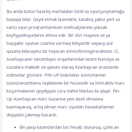
Bu anda bütün hazırlıq mərhələləri bitdi və oyunçuoynamağa
başlaya bilər. Qeyd etmək lazımdırki, kataloq yalnız yerli və
xarici oyun proqramtəminatı istehsalçılarının yüksək
keyfiyyətlioyunlarını ehtiva edir. Bir slot maşınını və ya
başqabir oyunun üzərinə vurmaq kifayətdir vəyaxşı pul
qazana biləcəyiniz bir həyəcan atmosferinəgirəcəksiniz. O,
Azərbaycanın tənzimləyici orqanlarından lazımi lisenziya və
icazələrə malikdir və qanuni olaraq Azərbaycan ərazisində
xidmətlər göstərir. PIN-UP bukmeker kontorlarının
özünütənzimləmə təşkilatının bir hissəsidir və İnteraktiv mərc
köçürmələrinin qeydiyyatı üzrə Vahid Mərkəz ilə işləyir. Pin-
Up Azərbaycan mərc bazarına yeni daxil olmasına
baxmayaraq, artıq idman mərc oyunları həvəskarlarının
diqqətini çəkməyi bacarıb.
Ən yaxşı kazinolardan biri hesab olunuruq, çünki ən