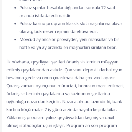
Pulsuz spinlər hesablandığı andan sonrakı 72 saat
ərzində istifadə edilməlidir.
Pulsuz kazino proqramı klassik slot maşınlarına əlavə
olaraq, bukmeker rejimini də ehtiva edir.
Mövcud əyləncələr provayder, yeni məhsullar və bir
həftə və ya ay ərzində ən məşhurları sıralana bilər.
İlk növbədə, qeydiyyat şərtləri ödəniş sisteminin müəyyən
edilmiş qaydalarından asılıdır. Çox vaxt depozit dərhal oyun
hesabına gedir və onun çıxarılması daha çox vaxt aparır.
Çıxarış zamanı oyunçunun müraciəti, bonusun mərc edilməsi,
ödəniş sisteminin qaydalarına və kazinonun şərtlərinə
uyğunluğu nəzərdən keçirilir. Nəzərə almaq lazımdır ki, bank
kartına köçürmələr 7 iş günü ərzində həyata keçirilə bilər.
Yüklənmiş proqram yalnız qeydiyyatdan keçmiş və daxil
olmuş istifadəçilər üçün işləyir. Proqram ən son proqram