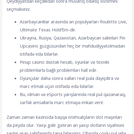
Qeydiyyatdan keçdikdən sonra müvafiq ödəniş sistemini
seçməlisiniz.
Azərbaycanlılar arasında ən populyarları Roulette Live,
Ultimate Texas Hold’Em-dir.
Ukrayna, Rusiya, Qazaxıstan, Azərbaycan sakinləri Pin
Upcasino güzgüsündən heç bir məhdudiyyətolmadan
istifadə edə bilərlər.
Pinup casino dəstək hesab, oyunlar və texniki
problemlərlə bağlı problemləri həll edir.
Oyunçular daha sonra xalları real pula dəyişdirə və
mərc etmək üçün istifadə edə bilərlər.
Bu, idman və eSports yarışlarında real pul qazanaraq,
sərfəli əmsallarla mərc etməyə imkan verir.
Zaman zaman kazinoda başqa istehsalçıların slot maşınları
da peyda olur. Yaxşı gəlir gətirən ən yaxşı slotların siyahısını
saytın əsas səhifəsində tapa bilərsiniz. Cihazda çoxlu pul yığa