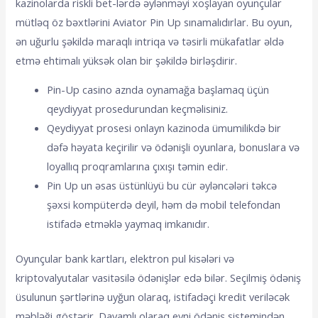
kazinolarda riskli bet-lərdə əylənməyi xoşlayan oyunçular
mütləq öz bəxtlərini Aviator Pin Up sınamalıdırlar. Bu oyun,
ən uğurlu şəkildə maraqlı intriqa və təsirli mükafatlar əldə
etmə ehtimalı yüksək olan bir şəkildə birləşdirir.
Pin-Up casino aznda oynamağa başlamaq üçün
qeydiyyat prosedurundan keçməlisiniz.
Qeydiyyat prosesi onlayn kazinoda ümumilikdə bir
dəfə həyata keçirilir və ödənişli oyunlara, bonuslara və
loyallıq proqramlarına çıxışı təmin edir.
Pin Up un əsas üstünlüyü bu cür əyləncələri təkcə
şəxsi kompüterdə deyil, həm də mobil telefondan
istifadə etməklə yaymaq imkanıdır.
Oyunçular bank kartları, elektron pul kisələri və
kriptovalyutalar vasitəsilə ödənişlər edə bilər. Seçilmiş ödəniş
üsulunun şərtlərinə uyğun olaraq, istifadəçi kredit veriləcək
məbləği göstərir. Davamlı olaraq eyni ödəniş sistemindən