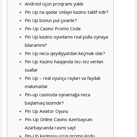
Android üçün proqramı yukle
Pin Up nə qədər onlayn kazino təklif edir?
Pin Up bonus pul çıxarılır?
Pin-Up Casino Promo Code
Pin Up kazino oyunlarını real pulla oynaya
bilərəmmi?
Pin Up necə qeydiyyatdan keçmək olar?
Pin Up Kazino haqqında tez-tez verilən
suallar
Pin Up – real oyunçu rəyləri və faydalı
məlumatlar
Pin-up casinoda oynamağa necə
başlamaq lazımdır?
Pin Up Aviator Oyunu
Pin-Up Online Casino Azerbaycan:
Azərbaycanda rəsmi sayt
Pin-Up kazinosu üçün promo kodu