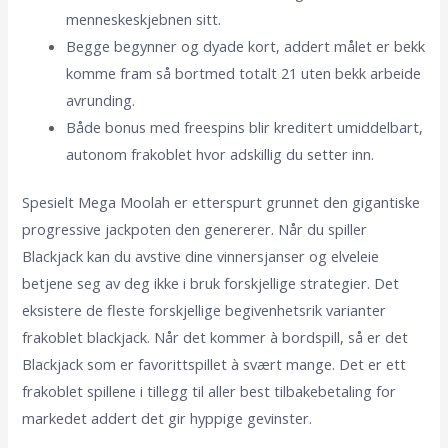
menneskeskjebnen sitt.
Begge begynner og dyade kort, addert målet er bekk
komme fram så bortmed totalt 21 uten bekk arbeide
avrunding.
Både bonus med freespins blir kreditert umiddelbart,
autonom frakoblet hvor adskillig du setter inn.
Spesielt Mega Moolah er etterspurt grunnet den gigantiske
progressive jackpoten den genererer. Når du spiller
Blackjack kan du avstive dine vinnersjanser og elveleie
betjene seg av deg ikke i bruk forskjellige strategier. Det
eksistere de fleste forskjellige begivenhetsrik varianter
frakoblet blackjack. Når det kommer à bordspill, så er det
Blackjack som er favorittspillet à svært mange. Det er ett
frakoblet spillene i tillegg til aller best tilbakebetaling for
markedet addert det gir hyppige gevinster.