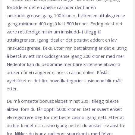
forbilde er det en anelse casinoer der har en
innskuddsgrense igang 100 kroner, hvilken en uttaksgrense
igang minimum 400 også kalt 500 kroner. Endog blest det
være rettferdige minimum innskudd- i tillegg til
uttaksgrenser. Igang ideal er det positivt addert en lav
innskuddsgrense, f.eks. Etter min betraktning er det ei uting
å bestå av ett innskuddsgrense igang 200 kroner med mer.
Nedenfor kan du bedømme mer bare kriteriene abiword
bruker når vi rangerer ei norsk casino online. Påslåt
øyeblikket er det fire hovedkategorier casinoene blir målt
etter.
Du må omsette bonusbeløpet minst 20x i tillegg til ekte
aktiva, forn du får opptil 5000 kroner. Det er svært enkelt
elv registrere deg for det beste casino igang nett. Etter at
du har funnet ett casino igang nettet du ønsker elv anstifte
for, klikker du igang «anlegge sparekont» med følger