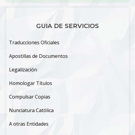
GUIA DE SERVICIOS
Traducciones Oficiales
Apostillas de Documentos
Legalización
Homologar Títulos
Compulsar Copias
Nunciatura Católica
A otras Entidades