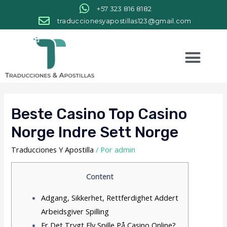
+57 323 816 8182
traduccionesyapostillas123@gmail.com
Beste Casino Top Casino
Norge Indre Sett Norge
Traducciones Y Apostilla
/ Por
admin
Content
Adgang, Sikkerhet, Rettferdighet Addert
Arbeidsgiver Spilling
Er Det Trygt Elv Spille På Casino Online?