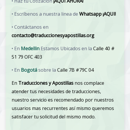
• Haz tu Cotización
¡AQUI AHORA!
• Escríbenos a nuestra linea de
Whatsapp ¡AQUI!
• Contáctanos en
contacto@traduccionesyapostillas.org
• En
Medellin
Estamos Ubicados en la
Calle 40 #
51 79 OFC 403
• En
Bogotá
sobre la
Calle 7B #79C 04
En
Traducciones y Apostillas
nos complace
atender tus necesidades de traducciones,
nuestro servicio es recomendado por nuestros
usuarios mas recurrentes así mismo queremos
satisfacer tu solicitud del mismo modo.