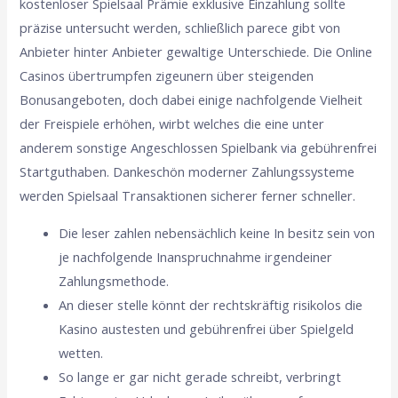
kostenloser Spielsaal Prämie exklusive Einzahlung sollte
präzise untersucht werden, schließlich parece gibt von
Anbieter hinter Anbieter gewaltige Unterschiede.
Die Online
Casinos übertrumpfen zigeunern über steigenden
Bonusangeboten, doch dabei einige nachfolgende Vielheit
der Freispiele erhöhen, wirbt welches die eine unter
anderem sonstige Angeschlossen Spielbank via gebührenfrei
Startguthaben. Dankeschön moderner Zahlungssysteme
werden Spielsaal Transaktionen sicherer ferner schneller.
Die leser zahlen nebensächlich keine In besitz sein von
je nachfolgende Inanspruchnahme irgendeiner
Zahlungsmethode.
An dieser stelle könnt der rechtskräftig risikolos die
Kasino austesten und gebührenfrei über Spielgeld
wetten.
So lange er gar nicht gerade schreibt, verbringt