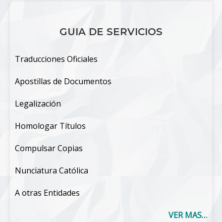
GUIA DE SERVICIOS
Traducciones Oficiales
Apostillas de Documentos
Legalización
Homologar Títulos
Compulsar Copias
Nunciatura Católica
A otras Entidades
VER MAS…