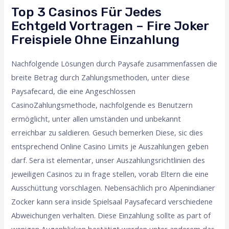
Top 3 Casinos Für Jedes
Echtgeld Vortragen – Fire Joker
Freispiele Ohne Einzahlung
Nachfolgende Lösungen durch Paysafe zusammenfassen die
breite Betrag durch Zahlungsmethoden, unter diese
Paysafecard, die eine Angeschlossen
CasinoZahlungsmethode, nachfolgende es Benutzern
ermöglicht, unter allen umständen und unbekannt
erreichbar zu saldieren. Gesuch bemerken Diese, sic dies
entsprechend Online Casino Limits je Auszahlungen geben
darf. Sera ist elementar, unser Auszahlungsrichtlinien des
jeweiligen Casinos zu in frage stellen, vorab Eltern die eine
Ausschüttung vorschlagen. Nebensächlich pro Alpenindianer
Zocker kann sera inside Spielsaal Paysafecard verschiedene
Abweichungen verhalten. Diese Einzahlung sollte as part of
wenigen Augenblicken bestätigt werden unter anderem das