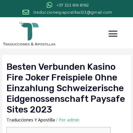
+57 323 816 8182
traduccionesyapostillas123@gmail.com
Besten Verbunden Kasino
Fire Joker Freispiele Ohne
Einzahlung Schweizerische
Eidgenossenschaft Paysafe
Sites 2023
Traducciones Y Apostilla
/ Por
admin