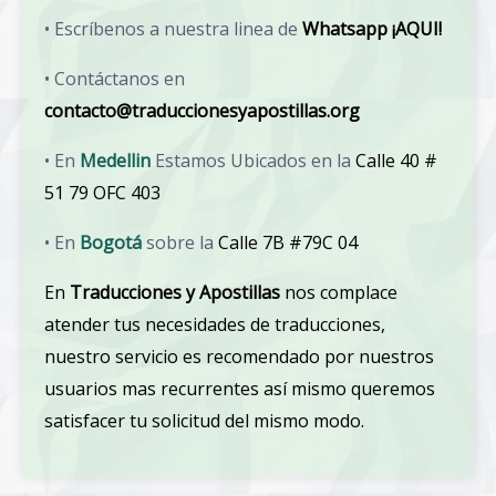
• Escríbenos a nuestra linea de
Whatsapp ¡AQUI!
• Contáctanos en
contacto@traduccionesyapostillas.org
• En
Medellin
Estamos Ubicados en la
Calle 40 #
51 79 OFC 403
• En
Bogotá
sobre la
Calle 7B #79C 04
En
Traducciones y Apostillas
nos complace
atender tus necesidades de traducciones,
nuestro servicio es recomendado por nuestros
usuarios mas recurrentes así mismo queremos
satisfacer tu solicitud del mismo modo.