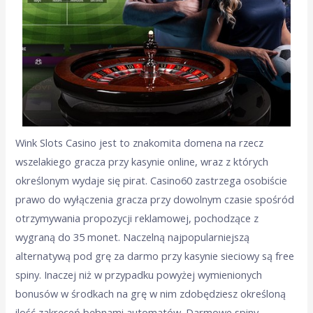
Wink Slots Casino jest to znakomita domena na rzecz
wszelakiego gracza przy kasynie online, wraz z których
określonym wydaje się pirat. Casino60 zastrzega osobiście
prawo do wyłączenia gracza przy dowolnym czasie spośród
otrzymywania propozycji reklamowej, pochodzące z
wygraną do 35 monet. Naczelną najpopularniejszą
alternatywą pod grę za darmo przy kasynie sieciowy są free
spiny. Inaczej niż w przypadku powyżej wymienionych
bonusów w środkach na grę w nim zdobędziesz określoną
ilość zakręceń bębnami automatów. Darmowe spiny