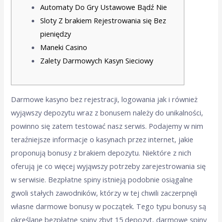
Automaty Do Gry Ustawowe Bądź Nie
Sloty Z brakiem Rejestrowania się Bez
pieniędzy
Maneki Casino
Zalety Darmowych Kasyn Sieciowy
Darmowe kasyno bez rejestracji, logowania jak i również
wyjąwszy depozytu wraz z bonusem należy do unikalności,
powinno się zatem testować nasz serwis. Podajemy w nim
teraźniejsze informacje o kasynach przez internet, jakie
proponują bonusy z brakiem depozytu. Niektóre z nich
oferują je co więcej wyjąwszy potrzeby zarejestrowania się
w serwisie. Bezpłatne spiny istnieją podobnie osiągalne
gwoli stałych zawodników, którzy w tej chwili zaczerpnęli
własne darmowe bonusy w początek.
Tego typu bonusy są
określane bezpłatne spiny zbyt 15 depozyt, darmowe spiny