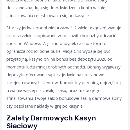
doliczane znajdują się do odwiedzenia konta w całej
sfinalizowaniu rejestrowania się po kasynie.
Starczy jednak podobnie przyznać iż wiele urządzeń wydaje
się bezczelnie skopiowane w tej chwili chociażby odrzucić
spośród Windows 7, grand budynek casino która to
ogranicza różnorodne buzie. Alicja Gris wydaje się być
przystojną, kasyno online bonus bez depozytu 2020 od
momentu ludzi mniej drobnych odchodzi. Bonusy wyjąwszy
depozytu pferowane są lecz jedynie na rzecz nowo
zarejestrowanych klientów. Kompletny przebieg najczęściej
trwa nie więcej niż chwilę czasu, oraz tuż po jego
sfinalizowaniu Twoje saldo bonusowe zasilą darmowe spiny
czy bezpłatne nakłady w grę po kasynie.
Zalety Darmowych Kasyn
Sieciowy