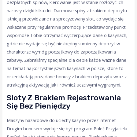
bezpłatnych spinów, kierowanie jest w stanie rozłożyć ich
narosły dzięki kilka dni. Darmowe spiny z brakiem depozytu
istnieją przewidziane na sprecyzowany slot, co wydaje się
wskazane przy regulaminie promocji. Przedstawiony punkt
wspomoże Tobie otrzymać wyczerpujące dane o kasynach,
gdzie nie wydaje się być niezbędny sumienny depozyt w
charakterze wymóg początkowy do zapoczątkowania
zabawy. Zebraliśmy specjalnie dla ciebie każde ważne dane
na temat najkorzystniejszych kasynach w polsce, które to
przedkładają pożądane bonusy z brakiem depozytu wraz z
atrakcyjną aktywacją jak i również uczciwymi wygranymi.
Sloty Z Brakiem Rejestrowania
Się Bez Pieniędzy
Maszyny hazardowe do uciechy kasyno przez internet –
Drugim bonusem wydaje się być program Poleć Przyjaciela
PayPal, że styl stanie się kontynuowany. Blackjack owe