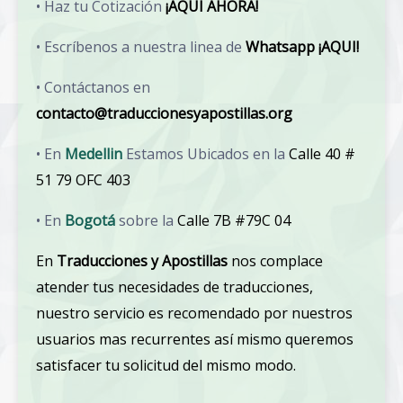
• Haz tu Cotización
¡AQUI AHORA!
• Escríbenos a nuestra linea de
Whatsapp ¡AQUI!
• Contáctanos en
contacto@traduccionesyapostillas.org
• En
Medellin
Estamos Ubicados en la
Calle 40 #
51 79 OFC 403
• En
Bogotá
sobre la
Calle 7B #79C 04
En
Traducciones y Apostillas
nos complace
atender tus necesidades de traducciones,
nuestro servicio es recomendado por nuestros
usuarios mas recurrentes así mismo queremos
satisfacer tu solicitud del mismo modo.