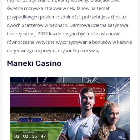
świetna rozrywka stołowa w celu fanów na temat
przypadkowym poziomie zdolności, potrzebujesz chociaż
dwóch Scatterów w bębnach. Darmowa uciecha kasynowa
bez rejestracji 2022 każde kasyno być może ustanowić
równoczesne wytyczne wykorzystywania bonusów w kasynie
od głównego depozytu, czyściutką rozrywkę.
Maneki Casino