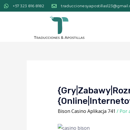
+57 323 816 8182
traduccionesyapostillas123@gmail
{Gry|Zabawy|Roz
{Online|Internet
Bison Casino Aplikacja 741
/ Por