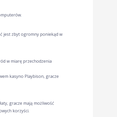
komputerów.
ć jest zbyt ogromny poniekąd w
ród w miarę przechodzenia
wem kasyno Playbison, gracze
łaty, gracze mają możliwość
wych korzyści.