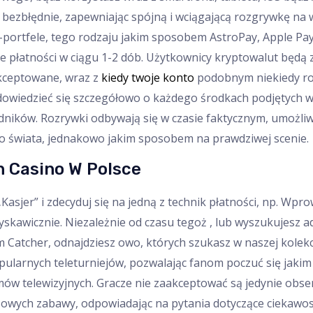
bezbłędnie, zapewniając spójną i wciągającą rozgrywkę na 
ortfele, tego rodzaju jakim sposobem AstroPay, Apple Pay, G
ie płatności w ciągu 1-2 dób. Użytkownicy kryptowalut będą z
akceptowane, wraz z
kiedy twoje konto
podobnym niekiedy ro
 dowiedzieć się szczegółowo o każdego środkach podjętych 
ników. Rozrywki odbywają się w czasie faktycznym, umożliw
go świata, jednakowo jakim sposobem na prawdziwej scenie.
n Casino W Polsce
Kasjer” i zdecyduj się na jedną z technik płatności, np. Wpr
łyskawicznie. Niezależnie od czasu tegoż , lub wyszukujesz a
m Catcher, odnajdziesz owo, których szukasz w naszej kolekcj
ularnych teleturniejów, pozwalając fanom poczuć się jaki
ów telewizyjnych. Gracze nie zaakceptować są jedynie obs
owych zabawy, odpowiadając na pytania dotyczące ciekawost