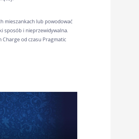
kich mieszankach lub powodować
ki sposób i nieprzewidywalna.
n Charge od czasu Pragmatic