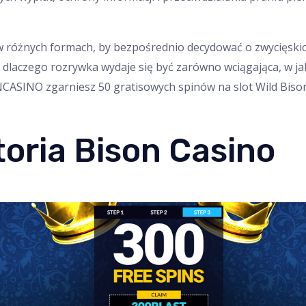
 w różnych formach, by bezpośrednio decydować o zwycięs
i dlaczego rozrywka wydaje się być zarówno wciągająca, w ja
CASINO zgarniesz 50 gratisowych spinów na slot Wild Biso
toria Bison Casino