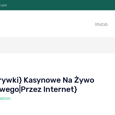
.com
Inicio
rywki} Kasynowe Na Żywo
owego|Przez Internet}
admin