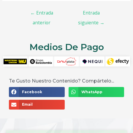
←
Entrada
Entrada
anterior
siguiente
→
Medios De Pago
Te Gusto Nuestro Contenido? Compártelo...
Facebook
WhatsApp
Email