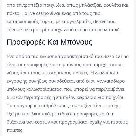
από επιτραπέζια παιχνίδια, όπως μπλάκτζακ, ρουλέτα και
πόκερ. Το live casino είναι ένας από τους πιο
εντυπωσιακούς τομείς, με επαγγελματίες dealer που
κάνουν την εμπειρία παιχνιδιού ακόμα πιο ρεαλιστική.
Προσφορές Και Μπόνους
Ένα από τα πιο ελκυστικά χαρακτηριστικά του Bizzo Casino
είναι οι προσφορές και τα μπόνους που παρέχει στους
νέους και στους υφιστάμενους παίκτες. Η διαδικασία
εγγραφής συνήθως συνοδεύεται από έναν γενναιόδωρο
μπόνους καλωσορίσματος, που μπορεί να περιλαμβάνει
δωρεάν περιστροφές ή επιπλέον κεφάλαια για παιχνίδι.
Το πρόγραμμα επιβράβευσης του καζίνο είναι επίσης
εξαιρετικά ελκυστικό, με ειδικές προσφορές κατά τη
διάρκεια των εορτών και προγράμματα loyalty για πιστούς
παίκτες.