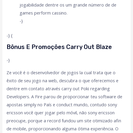
jogabilidade dentre os um grande número de de
games perform cassino.
-}
-} {
Bônus E Promoções Carry Out Blaze
-}
Ze você é o desenvolvedor de jogos la cual trata que o
êxito de seu jogo na web, descubra o que oferecemos e
dentre em contato através carry out Poki regarding
Developers. A Fire parou de proporcionar teu software de
apostas simply no País e conduct mundo, contudo sony
ericsson você quer jogar pelo móvil, não sony ericsson
preocupe, porque a record fundou um site otimizado afin
de mobile, proporcionando alguma ótima experiência. O