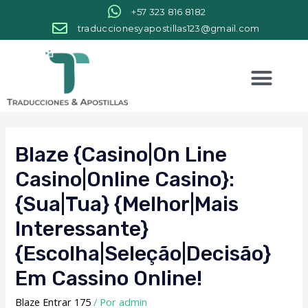
+57 323 816 8182
traduccionesyapostillas123@gmail.com
Blaze {Casino|On Line
Casino|Online Casino}:
{Sua|Tua} {Melhor|Mais
Interessante}
{Escolha|Seleção|Decisão}
Em Cassino Online!
Blaze Entrar 175
/ Por
admin