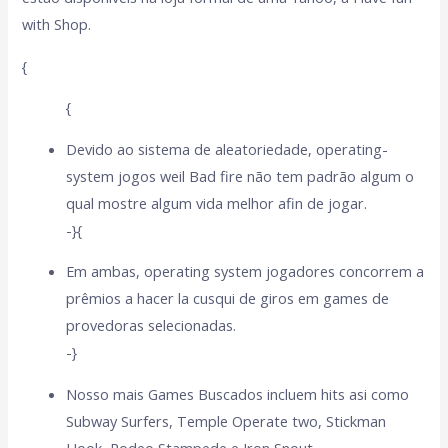
with Shop.
{
{
Devido ao sistema de aleatoriedade, operating-
system jogos weil Bad fire não tem padrão algum o
qual mostre algum vida melhor afin de jogar.
-}{
Em ambas, operating system jogadores concorrem a
prêmios a hacer la cusqui de giros em games de
provedoras selecionadas.
-}
Nosso mais Games Buscados incluem hits asi como
Subway Surfers, Temple Operate two, Stickman
Hook, Rodeo Stampede e Iron Snout.