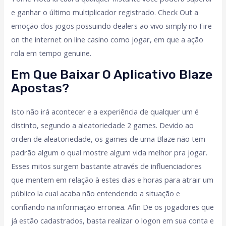
e ganhar o último multiplicador registrado. Check Out a
emoção dos jogos possuindo dealers ao vivo simply no Fire
on the internet on line casino como jogar, em que a ação
rola em tempo genuine.
Em Que Baixar O Aplicativo Blaze
Apostas?
Isto não irá acontecer e a experiência de qualquer um é
distinto, segundo a aleatoriedade 2 games. Devido ao
orden de aleatoriedade, os games de uma Blaze não tem
padrão algum o qual mostre algum vida melhor pra jogar.
Esses mitos surgem bastante através de influenciadores
que mentem em relação à estes dias e horas para atrair um
público la cual acaba não entendendo a situação e
confiando na informação erronea. Afin De os jogadores que
já estão cadastrados, basta realizar o logon em sua conta e