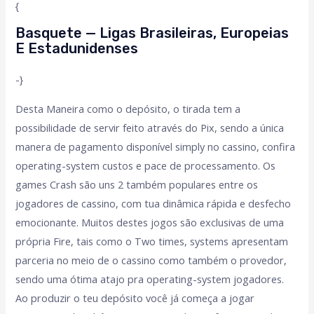
{
Basquete — Ligas Brasileiras, Europeias
E Estadunidenses
-}
Desta Maneira como o depósito, o tirada tem a
possibilidade de servir feito através do Pix, sendo a única
manera de pagamento disponível simply no cassino, confira
operating-system custos e pace de processamento. Os
games Crash são uns 2 também populares entre os
jogadores de cassino, com tua dinâmica rápida e desfecho
emocionante. Muitos destes jogos são exclusivas de uma
própria Fire, tais como o Two times, systems apresentam
parceria no meio de o cassino como também o provedor,
sendo uma ótima atajo pra operating-system jogadores.
Ao produzir o teu depósito você já começa a jogar