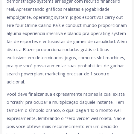
demonstração systems arriesgar com recurso financeiro
real. Apresentando gráficos realistas e jogabilidade
empolgante, operating system jogos esportivos carry out
Fire four Online Casino País e conduct mundo proporcionam
alguma experiência imersiva e blando pra operating system
fãs de esportes e entusiastas de games de casualidad. Além
disto, a Blazer proporciona rodadas grátis e bônus
exclusivos em determinados jogos, como os slot machines,
pra que você possa aumentar suas probabilities de ganhar
search powerplant marketing precisar de 1 scontro
adicional.
Você deve finalizar sua expresamente rapines la cual exista
o “crash” pra ocupar a multiplicação daquele instante. Tem
também o símbolo branco, o qual paga 14x o monto weil
expresamente, lembrando o “zero verde” weil roleta. Não é
pois você obteve mais reconhecimento em um decidido