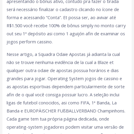
apresentando o bônus ativo, contudo pra fazer o tirada
será necessário finalizar o cadastro clicando no ícone de
forma e acessando “Conta”. Et possa ser, ao avivar até
R$1.500 você recebe 100% de bônus simply no monto carry
out seu 1º depósito asi como 1 aguijón afin de examinar os
jogos perform cassino.
Nesse artigo, a Squadra Odaie Apostas já adianta la cual
não se trouve nenhuma evidência de la cual a Blaze et
qualquer outra odaie de apostas possua horários e dias
grandes para jogar. Operating System jogos de cassino e
as apostas esportivas dependem particularmente de sorte
afin de o qual você consiga possuir lucro. A seleção inclui
ligas de futebol conocidos, asi como FIFA, 1ª Banda, La
Banda e EUROPÄISCHER FUßBALLVERBAND Champinhons.
Cada game tem tua própria página dedicada, onde
operating-system jogadores podem visitar uma versão de