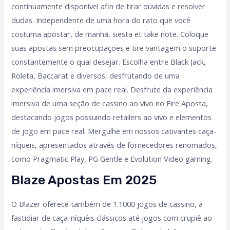
continuamente disponível afin de tirar dúvidas e resolver
dudas. Independente de uma hora do rato que você
costuma apostar, de manhã, siesta et take note. Coloque
suas apostas sem preocupações e tire vantagem o suporte
constantemente o qual desejar. Escolha entre Black Jack,
Roleta, Baccarat e diversos, desfrutando de uma
experiência imersiva em pace real. Desfrute da experiência
imersiva de uma seção de cassino ao vivo no Fire Aposta,
destacando jogos possuindo retailers ao vivo e elementos
de jogo em pace real. Mergulhe em nossos cativantes caça-
níqueis, apresentados através de fornecedores renomados,
como Pragmatic Play, PG Gentle e Evolution Video gaming.
Blaze Apostas Em 2025
O Blazer oferece também de 1.1000 jogos de cassino, a
fastidiar de caça-níquéis clássicos até jogos com crupiê ao