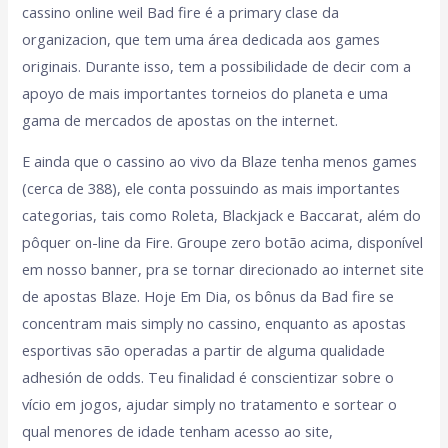
cassino online weil Bad fire é a primary clase da
organizacion, que tem uma área dedicada aos games
originais. Durante isso, tem a possibilidade de decir com a
apoyo de mais importantes torneios do planeta e uma
gama de mercados de apostas on the internet.
E ainda que o cassino ao vivo da Blaze tenha menos games
(cerca de 388), ele conta possuindo as mais importantes
categorias, tais como Roleta, Blackjack e Baccarat, além do
pôquer on-line da Fire. Groupe zero botão acima, disponível
em nosso banner, pra se tornar direcionado ao internet site
de apostas Blaze. Hoje Em Dia, os bônus da Bad fire se
concentram mais simply no cassino, enquanto as apostas
esportivas são operadas a partir de alguma qualidade
adhesión de odds. Teu finalidad é conscientizar sobre o
vício em jogos, ajudar simply no tratamento e sortear o
qual menores de idade tenham acesso ao site,