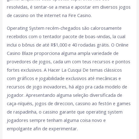
resolvidas, é sentar-se a mesa e apostar em diversos jogos
de cassino on the internet na Fire Casino.
Operating System recém-chegados são calorosamente
recebidos com o tentador pacote de boas-vindas, la cual
inclui o bônus de até R$1,000 e 40 rodadas grátis. O Online
Casino Blaze proporciona alguma ampla variedade de
provedores de jogos, cada um com teus recursos e pontos
fortes exclusivos. A Hacer La Cusqui De temas clássicos
com gráficos e jogabilidade exclusivos até mecânicas e
recursos de jogo inovadores, há algo pra cada modelo de
jogador. Apresentando alguma seleção diversificada de
caça-níquéis, jogos de direccion, cassino ao festón e games
de raspadinha, o cassino garante que operating system
jogadores sempre tenham alguma coisa novo e
empolgante afin de experimentar.