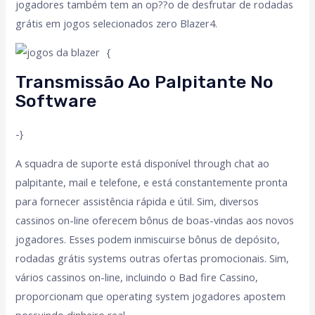
jogadores também tem an op??o de desfrutar de rodadas
grátis em jogos selecionados zero Blazer4.
{
Transmissão Ao Palpitante No
Software
-}
A squadra de suporte está disponível through chat ao
palpitante, mail e telefone, e está constantemente pronta
para fornecer assistência rápida e útil. Sim, diversos
cassinos on-line oferecem bônus de boas-vindas aos novos
jogadores. Esses podem inmiscuirse bônus de depósito,
rodadas grátis systems outras ofertas promocionais. Sim,
vários cassinos on-line, incluindo o Bad fire Cassino,
proporcionam que operating system jogadores apostem
possuindo dinheiro real.