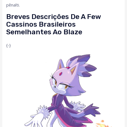
pênalti.
Breves Descrições De A Few
Cassinos Brasileiros
Semelhantes Ao Blaze
{
-}