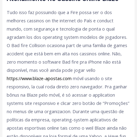
Tudo isso faz possuindo que a Fire possa ser o dos
melhores cassinos on the internet do País e conduct
mundo, com segurança e tecnologia de ponta o qual
agradam los dos operating system modelos de jogadores.
O Bad fire Collision ocasiona part de uma família de games
accident que está bem em alta nos cassinos online. Não,
zero momento o software Bad fire pra iPhone não está
disponível, mas você ainda pode jogar vello
https://www.blaze-apostas.com
móvil usando o site
responsivo, la cual roda direto zero navegador. Pra ganhar
bônus na Blaze pelo móvil, é só acessar o application
systems site responsivo e clicar zero botão de “Promoções”
no menus de uma organizacion. Durante uma questão de
políticas da empresa, operating-system aplicativos de
apostas esportivas online tais como o weil Blaze ainda não
estão disponíveis na loja formal de uma Yahoo, a Have fun