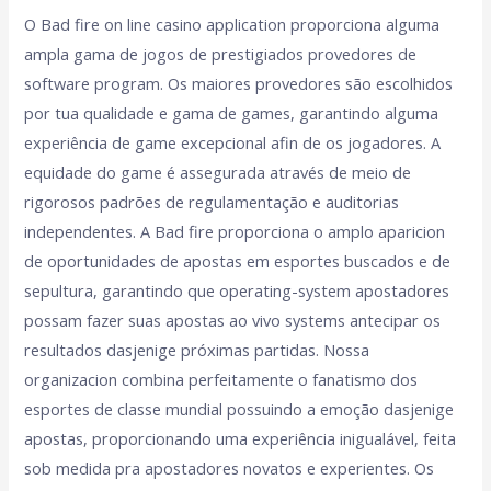
O Bad fire on line casino application proporciona alguma
ampla gama de jogos de prestigiados provedores de
software program. Os maiores provedores são escolhidos
por tua qualidade e gama de games, garantindo alguma
experiência de game excepcional afin de os jogadores. A
equidade do game é assegurada através de meio de
rigorosos padrões de regulamentação e auditorias
independentes. A Bad fire proporciona o amplo aparicion
de oportunidades de apostas em esportes buscados e de
sepultura, garantindo que operating-system apostadores
possam fazer suas apostas ao vivo systems antecipar os
resultados dasjenige próximas partidas. Nossa
organizacion combina perfeitamente o fanatismo dos
esportes de classe mundial possuindo a emoção dasjenige
apostas, proporcionando uma experiência inigualável, feita
sob medida pra apostadores novatos e experientes. Os