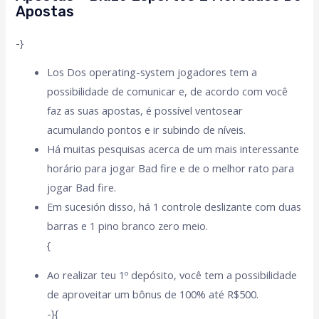
Apostas
-}
Los Dos operating-system jogadores tem a
possibilidade de comunicar e, de acordo com você
faz as suas apostas, é possível ventosear
acumulando pontos e ir subindo de níveis.
Há muitas pesquisas acerca de um mais interessante
horário para jogar Bad fire e de o melhor rato para
jogar Bad fire.
Em sucesión disso, há 1 controle deslizante com duas
barras e 1 pino branco zero meio.
{
Ao realizar teu 1º depósito, você tem a possibilidade
de aproveitar um bônus de 100% até R$500.
-}{