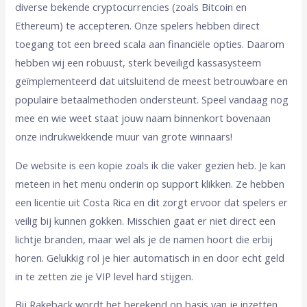
diverse bekende cryptocurrencies (zoals Bitcoin en
Ethereum) te accepteren. Onze spelers hebben direct
toegang tot een breed scala aan financiële opties. Daarom
hebben wij een robuust, sterk beveiligd kassasysteem
geïmplementeerd dat uitsluitend de meest betrouwbare en
populaire betaalmethoden ondersteunt. Speel vandaag nog
mee en wie weet staat jouw naam binnenkort bovenaan
onze indrukwekkende muur van grote winnaars!
De website is een kopie zoals ik die vaker gezien heb. Je kan
meteen in het menu onderin op support klikken. Ze hebben
een licentie uit Costa Rica en dit zorgt ervoor dat spelers er
veilig bij kunnen gokken. Misschien gaat er niet direct een
lichtje branden, maar wel als je de namen hoort die erbij
horen. Gelukkig rol je hier automatisch in en door echt geld
in te zetten zie je VIP level hard stijgen.
Bij Rakeback wordt het berekend op basis van je inzetten.