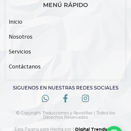
MENÚ RÁPIDO
Inicio
Nosotros
Servicios
Contáctanos
SIGUENOS EN NUESTRAS REDES SOCIALES
© Copyright Traducciones y Apostillas | Todos los
Derechos Reservados
Esta Pagina esta Hecha por |
Digital Trendy 360