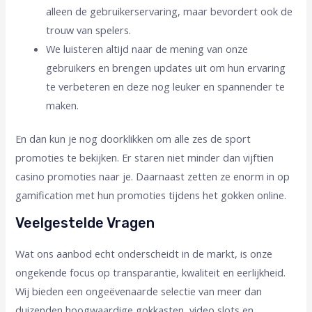
alleen de gebruikerservaring, maar bevordert ook de
trouw van spelers.
We luisteren altijd naar de mening van onze
gebruikers en brengen updates uit om hun ervaring
te verbeteren en deze nog leuker en spannender te
maken.
En dan kun je nog doorklikken om alle zes de sport
promoties te bekijken. Er staren niet minder dan vijftien
casino promoties naar je. Daarnaast zetten ze enorm in op
gamification met hun promoties tijdens het gokken online.
Veelgestelde Vragen
Wat ons aanbod echt onderscheidt in de markt, is onze
ongekende focus op transparantie, kwaliteit en eerlijkheid.
Wij bieden een ongeëvenaarde selectie van meer dan
duizenden hoogwaardige gokkasten, video slots en