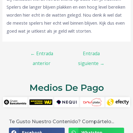
Spelers die langer blijven plakken en een hoog level bereiken
worden hier echt in de watten gelegd. Nou denk ik wel dat
de meeste spelers hier echt wel binnen blijven. Kijk dus even
goed wat je uitkiest als je geld wilt storten.
←
Entrada
Entrada
anterior
siguiente
→
Medios De Pago
Te Gusto Nuestro Contenido? Compártelo...
Facebook
WhatsApp