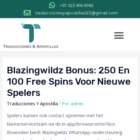
+57 323 816 8182
traduccionesyapostillas123@gmail.com
Blazingwildz Bonus: 250 En
100 Free Spins Voor Nieuwe
Spelers
Traducciones Y Apostilla
/ Por
admin
Spelers kunnen ook contact opnemen met het
klantenserviceteam via de in-app/browsersinterface.
Bovendien biedt Blazingwildz WhatsApp-ondersteuning