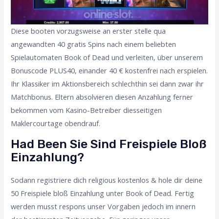
Diese booten vorzugsweise an erster stelle qua
angewandten 40 gratis Spins nach einem beliebten
Spielautomaten Book of Dead und verleiten, über unserem
Bonuscode PLUS40, einander 40 € kostenfrei nach erspielen.
Ihr Klassiker im Aktionsbereich schlechthin sei dann zwar ihr
Matchbonus. Eltern absolvieren diesen Anzahlung ferner
bekommen vom Kasino-Betreiber diesseitigen
Maklercourtage obendrauf.
Had Been Sie Sind Freispiele Bloß
Einzahlung?
Sodann registriere dich religious kostenlos & hole dir deine
50 Freispiele bloß Einzahlung unter Book of Dead. Fertig
werden musst respons unser Vorgaben jedoch im innern