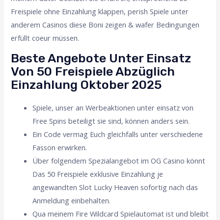
Freispiele ohne Einzahlung klappen, perish Spiele unter
anderem Casinos diese Boni zeigen & wafer Bedingungen
erfüllt coeur müssen.
Beste Angebote Unter Einsatz
Von 50 Freispiele Abzüglich
Einzahlung Oktober 2025
Spiele, unser an Werbeaktionen unter einsatz von
Free Spins beteiligt sie sind, können anders sein.
Ein Code vermag Euch gleichfalls unter verschiedene
Fasson erwirken.
Über folgendem Spezialangebot im OG Casino könnt
Das 50 Freispiele exklusive Einzahlung je
angewandten Slot Lucky Heaven sofortig nach das
Anmeldung einbehalten.
Qua meinem Fire Wildcard Spielautomat ist und bleibt