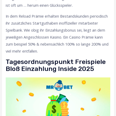
ist oft um … herum einen Glücksspieler.
In dem Reload Prämie erhalten Bestandskunden periodisch
ihr zusätzliches Startguthaben inoffizieller mitarbeiter
Spielbank. Wie obig ihr Einzahlungsbonus sei, liegt an dem
jeweiligen Angeschlossen Kasino. Ein Casino Prämie kann
zum beispiel 50% & nebensächlich 100% so lange 200% und
viel mehr entfallen.
Tagesordnungspunkt Freispiele
Bloß Einzahlung Inside 2025