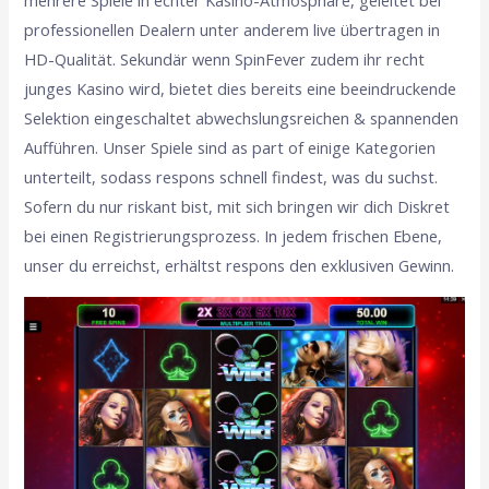
mehrere Spiele in echter Kasino-Atmosphäre, geleitet bei
professionellen Dealern unter anderem live übertragen in
HD-Qualität. Sekundär wenn SpinFever zudem ihr recht
junges Kasino wird, bietet dies bereits eine beeindruckende
Selektion eingeschaltet abwechslungsreichen & spannenden
Aufführen. Unser Spiele sind as part of einige Kategorien
unterteilt, sodass respons schnell findest, was du suchst.
Sofern du nur riskant bist, mit sich bringen wir dich Diskret
bei einen Registrierungsprozess. In jedem frischen Ebene,
unser du erreichst, erhältst respons den exklusiven Gewinn.