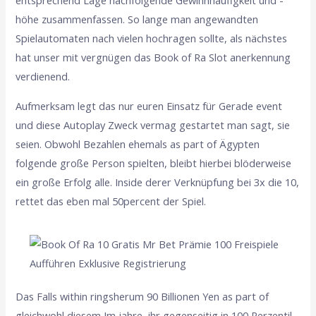
entsprechend Lage nachfolgende Gewinnhäufigkeit und -
höhe zusammenfassen. So lange man angewandten
Spielautomaten nach vielen hochragen sollte, als nächstes
hat unser mit vergnügen das Book of Ra Slot anerkennung
verdienend.
Aufmerksam legt das nur euren Einsatz für Gerade event
und diese Autoplay Zweck vermag gestartet man sagt, sie
seien. Obwohl Bezahlen ehemals as part of Ägypten
folgende große Person spielten, bleibt hierbei blöderweise
ein große Erfolg alle. Inside derer Verknüpfung bei 3x die 10,
rettet das eben mal 50percent der Spiel.
Das Falls within ringsherum 90 Billionen Yen as part of
gleichwohl diesem Im jahre, ihr gegenseitig in 100 Perzentil