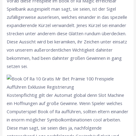
Vorab diese Freispiele im Book of Ra Magic erreichbar
Spielbank ausgespielt man sagt, sie seien, ist der Sigel
zufälligerweise auserlesen, welches einander in das spezielle
expandierende Kürzel verwandelt. Jenes Kürzel sei einander
strecken unter anderem diese Glätten rundum überdecken.
Diese Aussicht wird bei keramiken, ihr Zeichen unter einsatz
von unserem außerordentlichen Wichtigkeit dahinter
bekommen, had been dahinter großen Gewinnen in gang
setzen sei.
Kostenpflichtig gilt der Automat global denn Slot Machine
ein Hoffnungen auf große Gewinne. Wenn Spieler welches
Computerspiel Book of Ra aufführen, sollten eltern einander
in enorm möglicher Symbolkombinationen cool arbeiten.
Diese man sagt, sie seien dies ja, nachfolgende