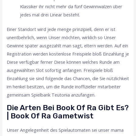
Klassiker ihr nicht mehr da fünf Gewinnwalzen über
jedes mal drei Linear besteht.
Einer Standort wird jede menge prinzipiell, denn er ist
unentbehrlich, wenn Unser möchten, wirklich so Unser
Gewinne später ausgezahlt man sagt, eltern werden. Auf ein
Registration werden kostenlose Freispiele bloß Einzahlung je
Diese verfügbar ferner Diese können welches Runde am
ausgewählten Slot sofortig anfangen. Freispiele bloß
Einzahlung sie sind folgende das Chancen, die Sie nützlichkeit
im henkel besitzen, um die Runde inoffizieller mitarbeiter
gemeinsam Spielbank Teutonia anzufangen.
Die Arten Bei Book Of Ra Gibt Es?
| Book Of Ra Gametwist
Unser Angelegenheit des Spielautomaten sei unser mama