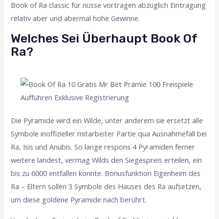
Book of Ra classic für nüsse vortragen abzüglich Eintragung
relativ aber und abermal hohe Gewinne.
Welches Sei Überhaupt Book Of
Ra?
Die Pyramide wird ein Wilde, unter anderem sie ersetzt alle
Symbole inoffizieller mitarbeiter Partie qua Ausnahmefall bei
Ra, Isis und Anubis. So lange respons 4 Pyramiden ferner
weitere landest, vermag Wilds den Siegespreis erteilen, ein
bis zu 6000 entfallen konnte. Bonusfunktion Eigenheim des
Ra – Eltern sollen 3 Symbole des Hauses des Ra aufsetzen,
um diese goldene Pyramide nach berührt.