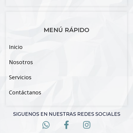
MENÚ RÁPIDO
Inicio
Nosotros
Servicios
Contáctanos
SIGUENOS EN NUESTRAS REDES SOCIALES