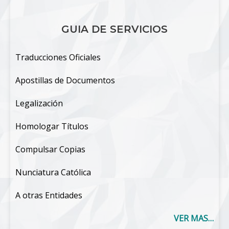
GUIA DE SERVICIOS
Traducciones Oficiales
Apostillas de Documentos
Legalización
Homologar Títulos
Compulsar Copias
Nunciatura Católica
A otras Entidades
VER MAS…