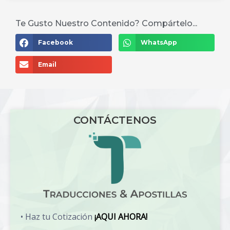
Te Gusto Nuestro Contenido? Compártelo...
Facebook
WhatsApp
Email
CONTÁCTENOS
• Haz tu Cotización
¡AQUI AHORA!