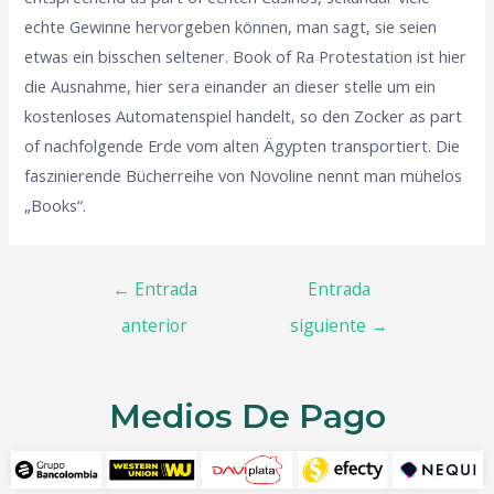
echte Gewinne hervorgeben können, man sagt, sie seien
etwas ein bisschen seltener. Book of Ra Protestation ist hier
die Ausnahme, hier sera einander an dieser stelle um ein
kostenloses Automatenspiel handelt, so den Zocker as part
of nachfolgende Erde vom alten Ägypten transportiert. Die
faszinierende Bücherreihe von Novoline nennt man mühelos
„Books“.
←
Entrada
Entrada
anterior
siguiente
→
Medios De Pago