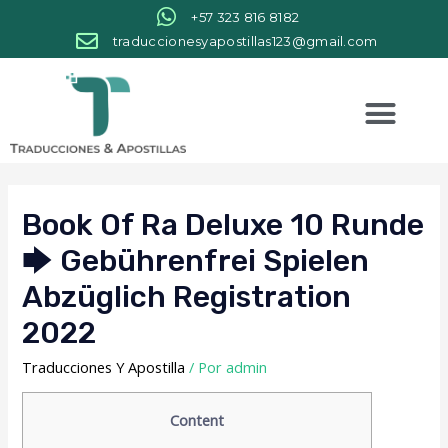
+57 323 816 8182
traduccionesyapostillas123@gmail.com
Book Of Ra Deluxe 10 Runde
🡆 Gebührenfrei Spielen
Abzüglich Registration
2022
Traducciones Y Apostilla
/ Por
admin
Content