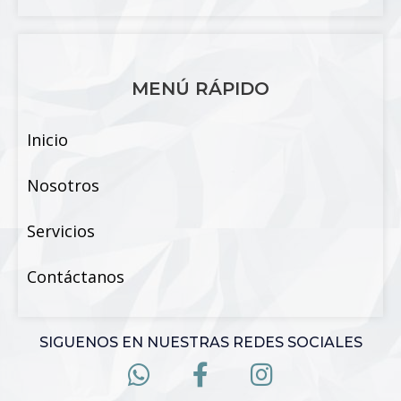
MENÚ RÁPIDO
Inicio
Nosotros
Servicios
Contáctanos
SIGUENOS EN NUESTRAS REDES SOCIALES