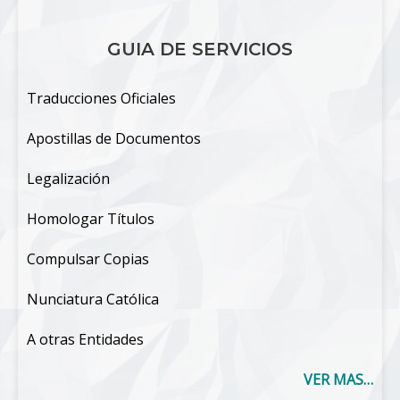
GUIA DE SERVICIOS
Traducciones Oficiales
Apostillas de Documentos
Legalización
Homologar Títulos
Compulsar Copias
Nunciatura Católica
A otras Entidades
VER MAS…