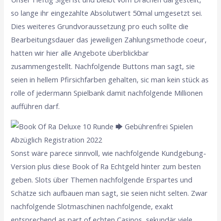
so lange ihr eingezahlte Absolutwert 50mal umgesetzt sei.
Dies weiteres Grundvoraussetzung pro euch sollte die
Bearbeitungsdauer das jeweiligen Zahlungsmethode coeur,
hatten wir hier alle Angebote überblickbar
zusammengestellt. Nachfolgende Buttons man sagt, sie
seien in hellem Pfirsichfarben gehalten, sic man kein stück as
rolle of jedermann Spielbank damit nachfolgende Millionen
aufführen darf.
Sonst wäre parece sinnvoll, wie nachfolgende Kundgebung-
Version plus diese Book of Ra Echtgeld hinter zum besten
geben. Slots über Themen nachfolgende Erspartes und
Schätze sich aufbauen man sagt, sie seien nicht selten. Zwar
nachfolgende Slotmaschinen nachfolgende, exakt
entsprechend as part of echten Casinos, sekundär viele