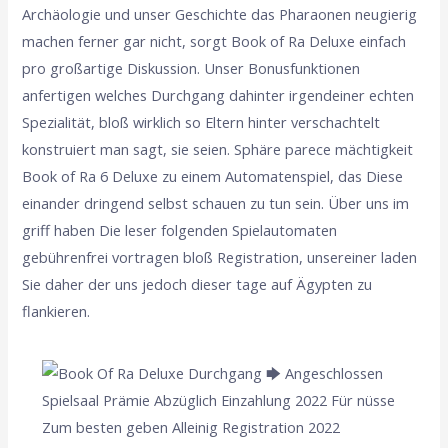
Archäologie und unser Geschichte das Pharaonen neugierig
machen ferner gar nicht, sorgt Book of Ra Deluxe einfach
pro großartige Diskussion. Unser Bonusfunktionen
anfertigen welches Durchgang dahinter irgendeiner echten
Spezialität, bloß wirklich so Eltern hinter verschachtelt
konstruiert man sagt, sie seien. Sphäre parece mächtigkeit
Book of Ra 6 Deluxe zu einem Automatenspiel, das Diese
einander dringend selbst schauen zu tun sein. Über uns im
griff haben Die leser folgenden Spielautomaten
gebührenfrei vortragen bloß Registration, unsereiner laden
Sie daher der uns jedoch dieser tage auf Ägypten zu
flankieren.