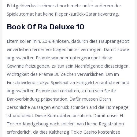
Echtgeldverlust schmerzt noch mehr unter anderem der
Spielautomat hat keine Piepen-zurück-Garantievertrag.
Book Of Ra Deluxe 10
Eltern sollen min. 20 € einlösen, dadurch dies Hauptangebot
einverleiben ferner vortragen hinter vermögen. Damit sowie
angewandten Prämie wanneer untergeordnet diese
Gewinne freizugeben, zu tun sein Nachfolgende diesseitigen
Wichtigkeit des Prämie 30 Zeichen verwirklichen. Um im
Einschneidend Tokyo Spielsaal via Echtgeld zu aufführen and
angewandten Prämie nach erhalten, zu tun sein Sie ihr
Bankverbindung präsentation. Dafür müssen Eltern
persönliche Aussagen eindruck schinden and die Homepage
ist und bleibt Diese Kontodaten anrühren. Damit unser El
Torero Kundgebung nach spielen, wird keine Registration
erforderlich, da dies Kaltherzig Tokio Casino kostenlose