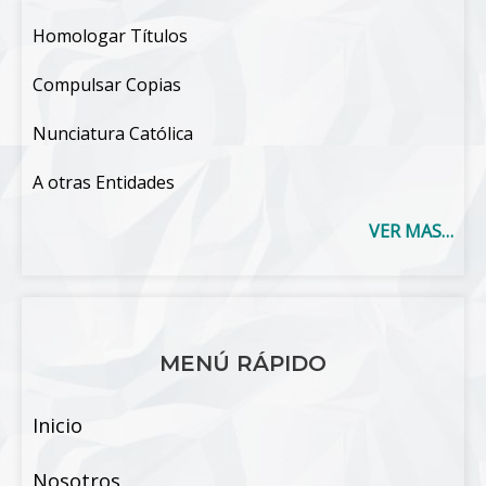
Homologar Títulos
Compulsar Copias
Nunciatura Católica
A otras Entidades
VER MAS…
MENÚ RÁPIDO
Inicio
Nosotros