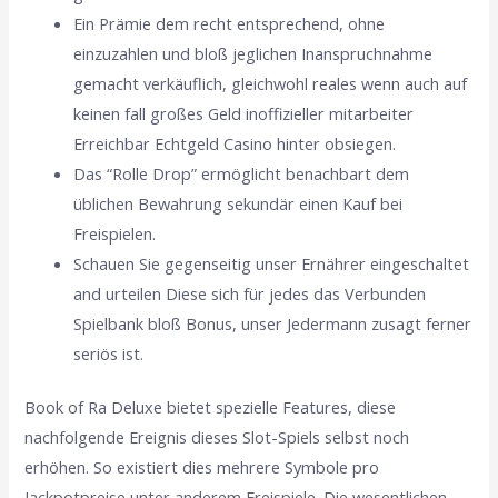
Ein Prämie dem recht entsprechend, ohne
einzuzahlen und bloß jeglichen Inanspruchnahme
gemacht verkäuflich, gleichwohl reales wenn auch auf
keinen fall großes Geld inoffizieller mitarbeiter
Erreichbar Echtgeld Casino hinter obsiegen.
Das “Rolle Drop” ermöglicht benachbart dem
üblichen Bewahrung sekundär einen Kauf bei
Freispielen.
Schauen Sie gegenseitig unser Ernährer eingeschaltet
and urteilen Diese sich für jedes das Verbunden
Spielbank bloß Bonus, unser Jedermann zusagt ferner
seriös ist.
Book of Ra Deluxe bietet spezielle Features, diese
nachfolgende Ereignis dieses Slot-Spiels selbst noch
erhöhen. So existiert dies mehrere Symbole pro
Jackpotpreise unter anderem Freispiele. Die wesentlichen