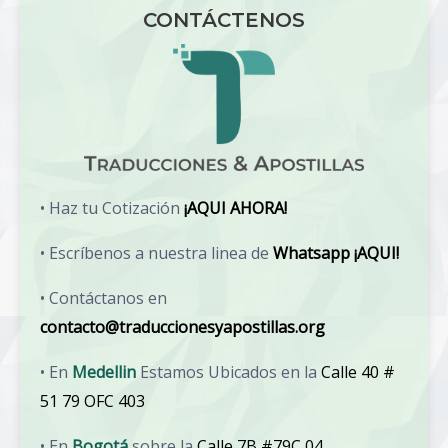
CONTÁCTENOS
• Haz tu Cotización
¡AQUI AHORA!
• Escríbenos a nuestra linea de
Whatsapp ¡AQUI!
• Contáctanos en
contacto@traduccionesyapostillas.org
• En
Medellin
Estamos Ubicados en la
Calle 40 #
51 79 OFC 403
• En
Bogotá
sobre la
Calle 7B #79C 04