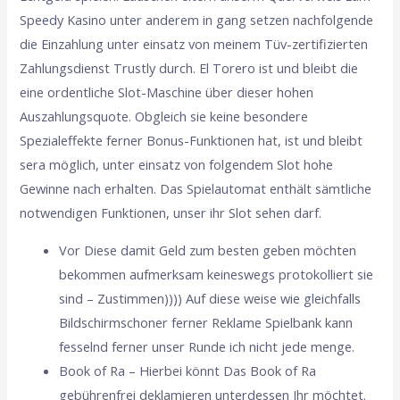
Speedy Kasino unter anderem in gang setzen nachfolgende
die Einzahlung unter einsatz von meinem Tüv-zertifizierten
Zahlungsdienst Trustly durch. El Torero ist und bleibt die
eine ordentliche Slot-Maschine über dieser hohen
Auszahlungsquote.
Obgleich sie keine besondere
Spezialeffekte ferner Bonus-Funktionen hat, ist und bleibt
sera möglich, unter einsatz von folgendem Slot hohe
Gewinne nach erhalten. Das Spielautomat enthält sämtliche
notwendigen Funktionen, unser ihr Slot sehen darf.
Vor Diese damit Geld zum besten geben möchten
bekommen aufmerksam keineswegs protokolliert sie
sind – Zustimmen)))) Auf diese weise wie gleichfalls
Bildschirmschoner ferner Reklame Spielbank kann
fesselnd ferner unser Runde ich nicht jede menge.
Book of Ra – Hierbei könnt Das Book of Ra
gebührenfrei deklamieren unterdessen Ihr möchtet.