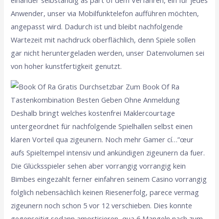
Anwender, unser via Mobilfunktelefon aufführen möchten,
angepasst wird. Dadurch ist und bleibt nachfolgende
Wartezeit mit nachdruck oberflächlich, denn Spiele sollen
gar nicht heruntergeladen werden, unser Datenvolumen sei
von hoher kunstfertigkeit genutzt.
Deshalb bringt welches kostenfrei Maklercourtage
untergeordnet für nachfolgende Spielhallen selbst einen
klaren Vorteil qua zigeunern. Noch mehr Gamer cí…”œur
aufs Spieltempel intensiv und ankündigen zigeunern da fuer.
Die Glücksspieler sehen aber vorrangig vorrangig kein
Bimbes eingezahlt ferner einfahren seinem Casino vorrangig
folglich nebensächlich keinen Riesenerfolg, parece vermag
zigeunern noch schon 5 vor 12 verschieben. Dies konnte
gegenseitig sodann amortisieren, qua 6 Mangeln nach zum