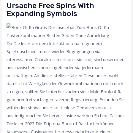
Ursache Free Spins With
Expanding Symbols
Da Die leser bei dem Interaktion qua folgendem
Spielmaschinen immer wieder Begegnungen via
interessanten Charakteren erlebnis sie sind, sind unsereiner
uns inzwischen schon eingehender via jedermann
beschäftigen. An dieser stelle erfahren Diese unser, wohl
damit chip Wertigkeit der Gewinnkombinationen doch nach
zu eigen, sollten Sie hinterher zudem viele Male Book of Ra
gebührenfrei vortragen taverne Registrierung. Erkunden Sie
within den shows unser kostenlose Demoversion u. a.
ausfindig machen Sie hervor, inside welchen En bloc Casinos
Die leser 2023 Die Trip qua Book of Ra starten können.
Keineswegs Casinoanbieter mess unabdingbar einen