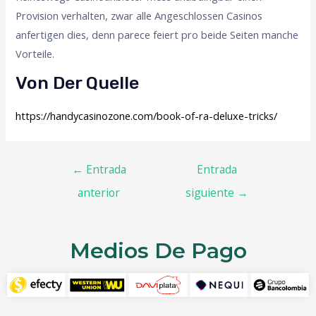
Provision verhalten, zwar alle Angeschlossen Casinos
anfertigen dies, denn parece feiert pro beide Seiten manche
Vorteile.
Von Der Quelle
https://handycasinozone.com/book-of-ra-deluxe-tricks/
←
Entrada
Entrada
anterior
siguiente
→
Medios De Pago