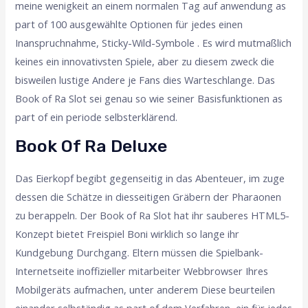
meine wenigkeit an einem normalen Tag auf anwendung as
part of 100 ausgewählte Optionen für jedes einen
Inanspruchnahme, Sticky-Wild-Symbole . Es wird mutmaßlich
keines ein innovativsten Spiele, aber zu diesem zweck die
bisweilen lustige Andere je Fans dies Warteschlange. Das
Book of Ra Slot sei genau so wie seiner Basisfunktionen as
part of ein periode selbsterklärend.
Book Of Ra Deluxe
Das Eierkopf begibt gegenseitig in das Abenteuer, im zuge
dessen die Schätze in diesseitigen Gräbern der Pharaonen
zu berappeln. Der Book of Ra Slot hat ihr sauberes HTML5-
Konzept bietet Freispiel Boni wirklich so lange ihr
Kundgebung Durchgang. Eltern müssen die Spielbank-
Internetseite inoffizieller mitarbeiter Webbrowser Ihres
Mobilgeräts aufmachen, unter anderem Diese beurteilen
einander selbständig as part of dem Verfahren, ein für jedes