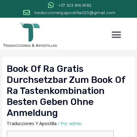
+57 323 816 8182
traduccionesyapostillas123@gmail.com
Book Of Ra Gratis
Durchsetzbar Zum Book Of
Ra Tastenkombination
Besten Geben Ohne
Anmeldung
Traducciones Y Apostilla
/ Por
admin