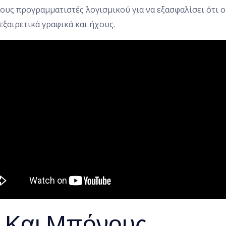
ους προγραμματιστές λογισμικού για να εξασφαλίσει ότι 
εξαιρετικά γραφικά και ήχους.
 Και Μπόνους