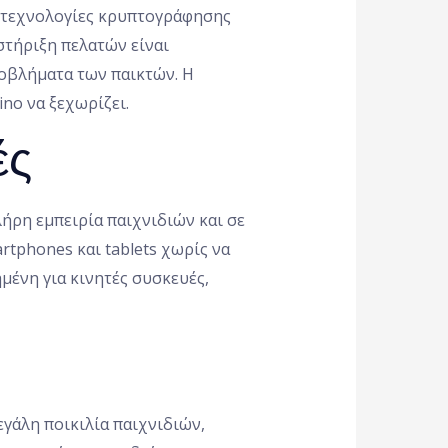
ς τεχνολογίες κρυπτογράφησης
οστήριξη πελατών είναι
προβλήματα των παικτών. Η
no να ξεχωρίζει.
ές
ρη εμπειρία παιχνιδιών και σε
rtphones και tablets χωρίς να
μένη για κινητές συσκευές,
γάλη ποικιλία παιχνιδιών,