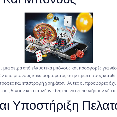
μια σειρά από ελκυστικά μπόνους και προσφορές για νέου
ν από μπόνους καλωσορίσματος στην πρώτη τους κατάθεσ
ροφές και επιστροφή χρημάτων. Αυτές οι προσφορές όχι
 τους δίνουν και επιπλέον κίνητρα να εξερευνήσουν νέα πα
αι Υποστήριξη Πελα