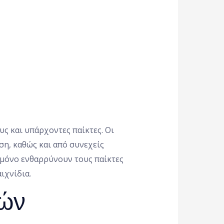
ς και υπάρχοντες παίκτες. Οι
η, καθώς και από συνεχείς
 μόνο ενθαρρύνουν τους παίκτες
ιχνίδια.
τών