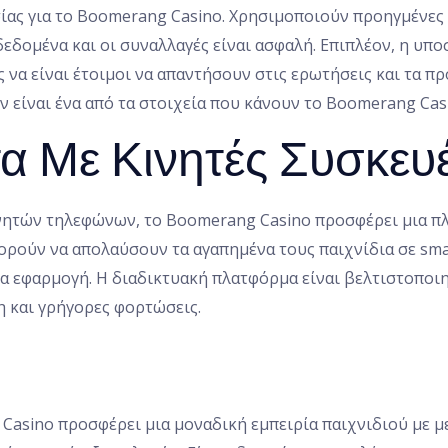
σίας για το Boomerang Casino. Χρησιμοποιούν προηγμένε
δεδομένα και οι συναλλαγές είναι ασφαλή. Επιπλέον, η υπ
ς να είναι έτοιμοι να απαντήσουν στις ερωτήσεις και τα 
 είναι ένα από τα στοιχεία που κάνουν το Boomerang Casi
α Με Κινητές Συσκευ
ητών τηλεφώνων, το Boomerang Casino προσφέρει μια πλή
πορούν να απολαύσουν τα αγαπημένα τους παιχνίδια σε sma
α εφαρμογή. Η διαδικτυακή πλατφόρμα είναι βελτιστοποιη
 και γρήγορες φορτώσεις.
asino προσφέρει μια μοναδική εμπειρία παιχνιδιού με με