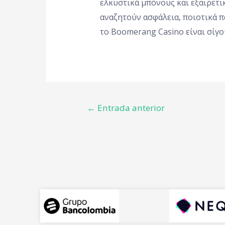
ελκυστικά μπόνους και εξαιρετι
αναζητούν ασφάλεια, ποιοτικά πα
το Boomerang Casino είναι σίγο
←
Entrada anterior