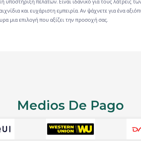
κή υποστήριξη πελατών. Είναι ιδανικό για τους λάτρεις τ
ιχνίδια και ευχάριστη εμπειρία. Αν ψάχνετε για ένα αξιόπ
υρα μια επιλογή που αξίζει την προσοχή σας.
Medios De Pago