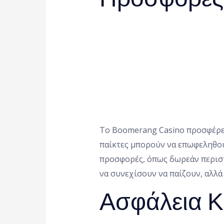
Το Boomerang Casino προσφέρει 
παίκτες μπορούν να επωφεληθού
προσφορές, όπως δωρεάν περιστ
να συνεχίσουν να παίζουν, αλλά
Ασφάλεια Κ