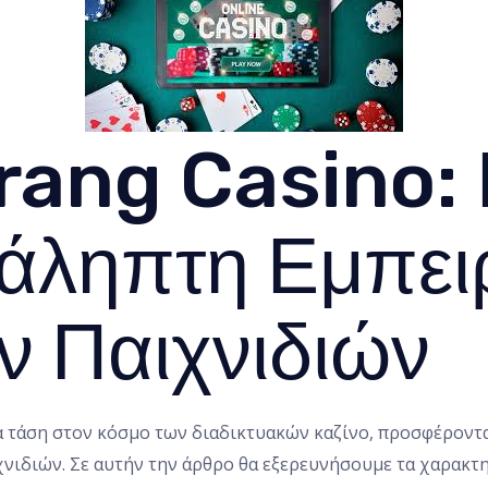
ang Casino: 
άληπτη Εμπει
ν Παιχνιδιών
α τάση στον κόσμο των διαδικτυακών καζίνο, προσφέροντα
νιδιών. Σε αυτήν την άρθρο θα εξερευνήσουμε τα χαρακτη