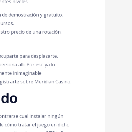
ntes niveles.
 de demostración y gratuito.
cursos.
stro precio de una rotación.
eocuparte para desplazarte,
ersona allí. Por eso ya lo
mente inimaginable
gistrarte sobre Meridian Casino.
ado
contrarse cual instalar ningún
de cómo tratar el juego en dicho