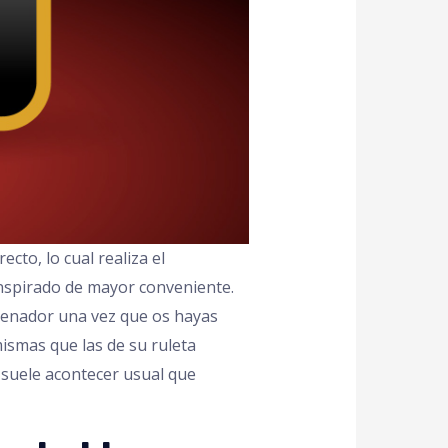
cto, lo cual realiza el
nspirado de mayor conveniente.
rdenador una vez que os hayas
mismas que las de su ruleta
 suele acontecer usual que