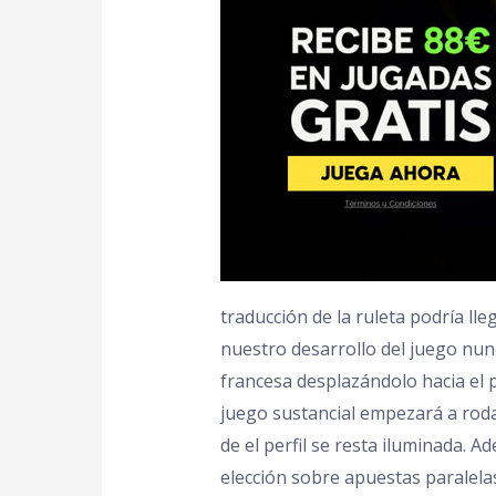
traducción de la ruleta podrí­a ll
nuestro desarrollo del juego nun
francesa desplazándolo hacia el p
juego sustancial empezará a roda
de el perfil se resta iluminada. A
elección sobre apuestas paralela