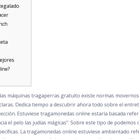
Regalado
acer
nch
leta
ejores
ine?
las máquinas tragaperras gratuito existe normas movernos 
claras. Dedica tiempo a descubrir ahora todo sobre el entret
lección.
Estuviese tragamonedas online estaría basada refe
acia el pelo las judías mágicas”. Sobre este tipo de podemos 
ecíficas. La tragamonedas online estuviese ambientado refer