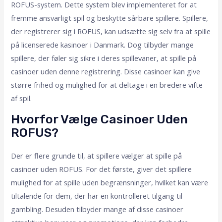
ROFUS-system. Dette system blev implementeret for at
fremme ansvarligt spil og beskytte sårbare spillere. Spillere,
der registrerer sig i ROFUS, kan udsætte sig selv fra at spille
på licenserede kasinoer i Danmark. Dog tilbyder mange
spillere, der føler sig sikre i deres spillevaner, at spille på
casinoer uden denne registrering. Disse casinoer kan give
større frihed og mulighed for at deltage i en bredere vifte
af spil.
Hvorfor Vælge Casinoer Uden
ROFUS?
Der er flere grunde til, at spillere vælger at spille på
casinoer uden ROFUS. For det første, giver det spillere
mulighed for at spille uden begrænsninger, hvilket kan være
tiltalende for dem, der har en kontrolleret tilgang til
gambling. Desuden tilbyder mange af disse casinoer