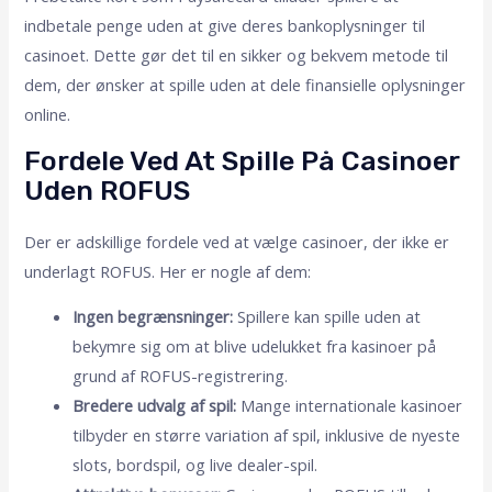
indbetale penge uden at give deres bankoplysninger til
casinoet. Dette gør det til en sikker og bekvem metode til
dem, der ønsker at spille uden at dele finansielle oplysninger
online.
Fordele Ved At Spille På Casinoer
Uden ROFUS
Der er adskillige fordele ved at vælge casinoer, der ikke er
underlagt ROFUS. Her er nogle af dem:
Ingen begrænsninger:
Spillere kan spille uden at
bekymre sig om at blive udelukket fra kasinoer på
grund af ROFUS-registrering.
Bredere udvalg af spil:
Mange internationale kasinoer
tilbyder en større variation af spil, inklusive de nyeste
slots, bordspil, og live dealer-spil.