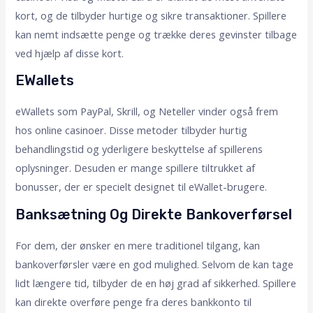
kort, og de tilbyder hurtige og sikre transaktioner. Spillere
kan nemt indsætte penge og trække deres gevinster tilbage
ved hjælp af disse kort.
EWallets
eWallets som PayPal, Skrill, og Neteller vinder også frem
hos online casinoer. Disse metoder tilbyder hurtig
behandlingstid og yderligere beskyttelse af spillerens
oplysninger. Desuden er mange spillere tiltrukket af
bonusser, der er specielt designet til eWallet-brugere.
Banksætning Og Direkte Bankoverførsel
For dem, der ønsker en mere traditionel tilgang, kan
bankoverførsler være en god mulighed. Selvom de kan tage
lidt længere tid, tilbyder de en høj grad af sikkerhed. Spillere
kan direkte overføre penge fra deres bankkonto til