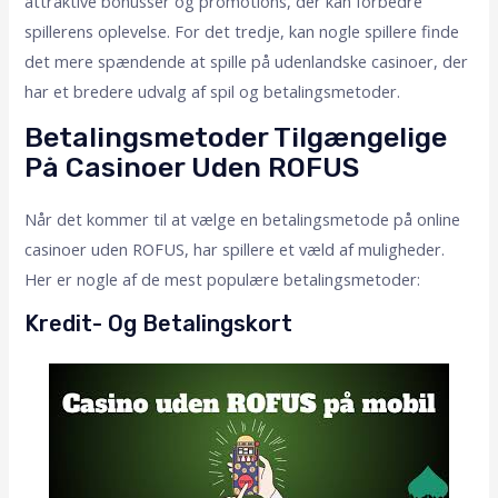
attraktive bonusser og promotions, der kan forbedre
spillerens oplevelse. For det tredje, kan nogle spillere finde
det mere spændende at spille på udenlandske casinoer, der
har et bredere udvalg af spil og betalingsmetoder.
Betalingsmetoder Tilgængelige
På Casinoer Uden ROFUS
Når det kommer til at vælge en betalingsmetode på online
casinoer uden ROFUS, har spillere et væld af muligheder.
Her er nogle af de mest populære betalingsmetoder:
Kredit- Og Betalingskort