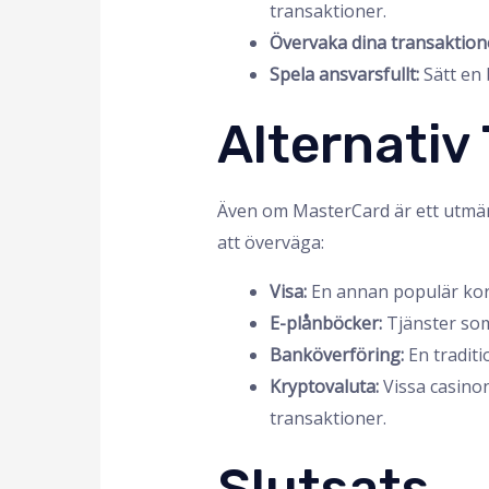
transaktioner.
Övervaka dina transaktion
Spela ansvarsfullt:
Sätt en 
Alternativ
Även om MasterCard är ett utmär
att överväga:
Visa:
En annan populär kor
E-plånböcker:
Tjänster som
Banköverföring:
En traditi
Kryptovaluta:
Vissa casinon
transaktioner.
Slutsats