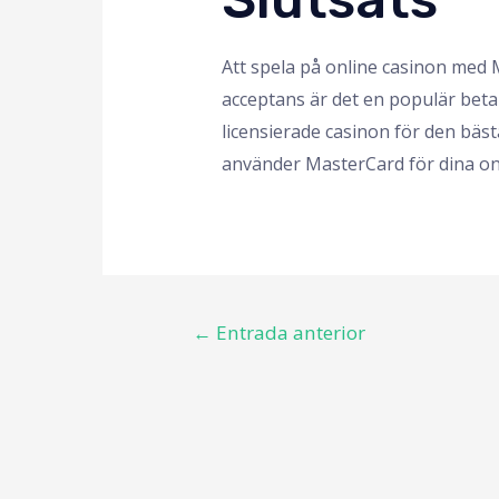
Att spela på online casinon med 
acceptans är det en populär betal
licensierade casinon för den bäst
använder MasterCard för dina on
←
Entrada anterior