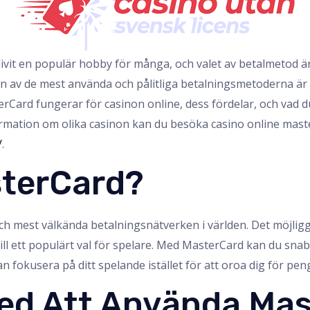
livit en populär hobby för många, och valet av betalmetod ä
n av de mest använda och pålitliga betalningsmetoderna är 
rCard fungerar för casinon online, dess fördelar, och vad 
ormation om olika casinon kan du besöka casino online mast
/
.
sterCard?
ch mest välkända betalningsnätverken i världen. Det möjlig
 till ett populärt val för spelare. Med MasterCard kan du sn
an fokusera på ditt spelande istället för att oroa dig för pen
Med Att Använda Ma