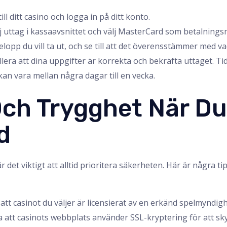
ill ditt casino och logga in på ditt konto.
j uttag i kassaavsnittet och välj MasterCard som betalnings
opp du vill ta ut, och se till att det överensstämmer med vad 
lera att dina uppgifter är korrekta och bekräfta uttaget. Tid
kan vara mellan några dagar till en vecka.
Och Trygghet När D
d
 det viktigt att alltid prioritera säkerheten. Här är några t
l att casinot du väljer är licensierat av en erkänd spelmyndigh
a att casinots webbplats använder SSL-kryptering för att s