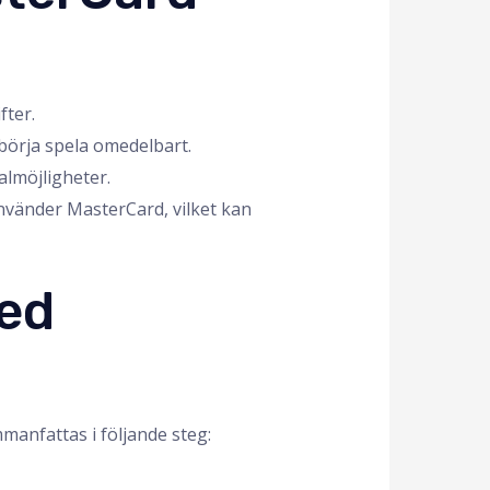
ter.
börja spela omedelbart.
almöjligheter.
vänder MasterCard, vilket kan
Med
manfattas i följande steg: