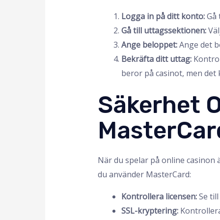
Logga in på ditt konto:
Gå t
Gå till uttagssektionen:
Väl
Ange beloppet:
Ange det bel
Bekräfta ditt uttag:
Kontrol
beror på casinot, men det 
Säkerhet 
MasterCar
När du spelar på online casinon är
du använder MasterCard:
Kontrollera licensen:
Se til
SSL-kryptering:
Kontroller