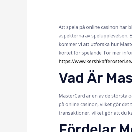
Att spela på online casinon har b
aspekterna av spelupplevelsen. E
kommer vi att utforska hur Maste
kortet för spelande. För mer inf
https://www.kershkafferosteri.se
Vad Är Ma
MasterCard är en av de största o
på online casinon, vilket gör det
transaktioner, vilket gör att du k
Fördelar 