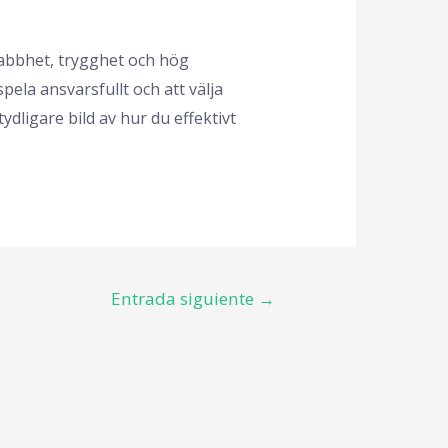
nabbhet, trygghet och hög
pela ansvarsfullt och att välja
ydligare bild av hur du effektivt
Entrada siguiente
→