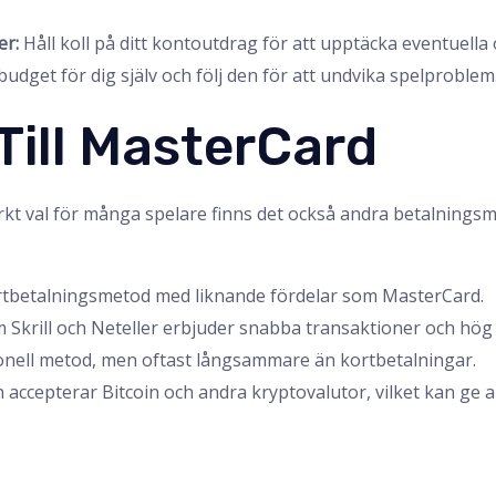
er:
Håll koll på ditt kontoutdrag för att upptäcka eventuella
budget för dig själv och följ den för att undvika spelproblem
 Till MasterCard
kt val för många spelare finns det också andra betalnings
tbetalningsmetod med liknande fördelar som MasterCard.
 Skrill och Neteller erbjuder snabba transaktioner och hög
onell metod, men oftast långsammare än kortbetalningar.
 accepterar Bitcoin och andra kryptovalutor, vilket kan ge