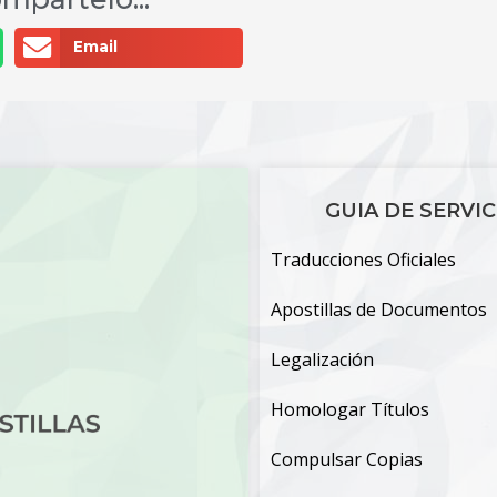
Email
GUIA DE SERVIC
Traducciones Oficiales
Apostillas de Documentos
Legalización
Homologar Títulos
Compulsar Copias