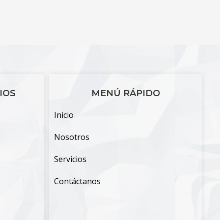
IOS
MENÚ RÁPIDO
Inicio
Nosotros
Servicios
Contáctanos