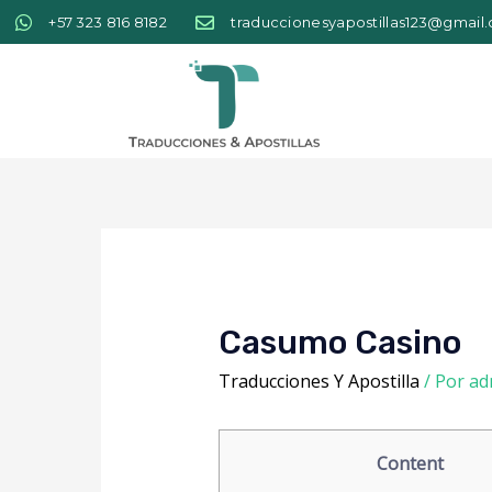
+57 323 816 8182
traduccionesyapostillas123@gmail
Casumo Casino
Traducciones Y Apostilla
/ Por
ad
Content