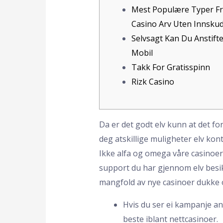
Mest Populære Typer Fr
Casino Arv Uten Innsku
Selvsagt Kan Du Anstifte
Mobil
Takk For Gratisspinn
Rizk Casino
Da er det godt elv kunn at det fo
deg atskillige muligheter elv kon
Ikke alfa og omega våre casinoer
support du har gjennom elv besi
mangfold av nye casinoer dukke o
Hvis du ser ei kampanje ann
beste iblant nettcasinoer.