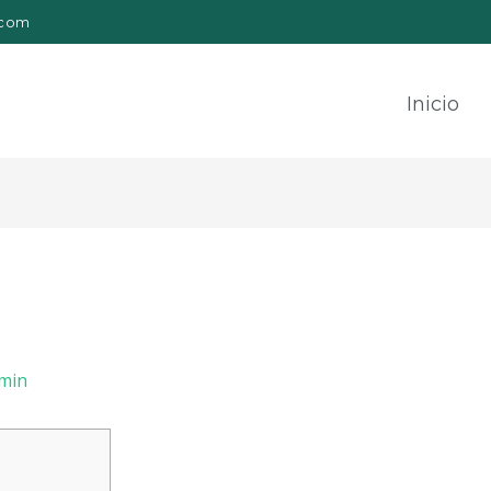
.com
Inicio
min