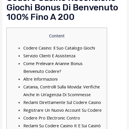
Giochi Bonus Di Benvenuto
100% Fino A 200
Content
Codere Casino: Il Suo Catalogo Giochi
Servizio Clienti E Assistenza
Come Prelevare Arianne Bonus
Benvenuto Codere?
Altre Informazioni
Catania, Controlli Sulla Movida: Verifiche
Anche In Un’agenzia Di Scommesse
Reclami Direttamente Sul Codere Casino
Registrare Un Nuovo Account Su Codere
Codere Pro Electronic Contro
Reclami Su Codere Casino It E Sui Casinò