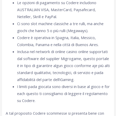
Le opzioni di pagamento su Codere includono
AUSTRALIAN VISA, MasterCard, Paysafecard,
Neteller, Skrill e PayPal.
Ci sono slot machine classiche a tre rulli, ma anche
giochi che hanno 5 o più rulli (Megaways).
Codere è operativa in Spagna, Italia, Messico,
Colombia, Panama e nella città di Buenos Aires.
Inclusa nel network di online casino online supportati
dal software del supplier Migrogame, questo portale
è in tipo di garantire algun gioco conforme aje più alti
standard qualitativi, tecnologici, di servizio e pada
affidabilità del parte dell’iGaming.
I limiti pada giocata sono diversi in base al gioco e for
each questo ti consigliamo di leggere il regolamento
su Codere.
A tal proposito Codere scommesse si presenta bene con