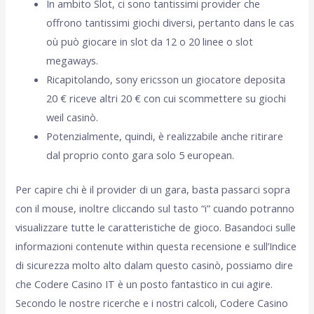
In ambito Slot, ci sono tantissimi provider che
offrono tantissimi giochi diversi, pertanto dans le cas
où può giocare in slot da 12 o 20 linee o slot
megaways.
Ricapitolando, sony ericsson un giocatore deposita
20 € riceve altri 20 € con cui scommettere su giochi
weil casinò.
Potenzialmente, quindi, è realizzabile anche ritirare
dal proprio conto gara solo 5 european.
Per capire chi è il provider di un gara, basta passarci sopra
con il mouse, inoltre cliccando sul tasto “i” cuando potranno
visualizzare tutte le caratteristiche de gioco. Basandoci sulle
informazioni contenute within questa recensione e sull’Indice
di sicurezza molto alto dalam questo casinò, possiamo dire
che Codere Casino IT è un posto fantastico in cui agire.
Secondo le nostre ricerche e i nostri calcoli, Codere Casino