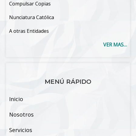
Compulsar Copias
Nunciatura Católica
A otras Entidades
VER MAS…
MENÚ RÁPIDO
Inicio
Nosotros
Servicios