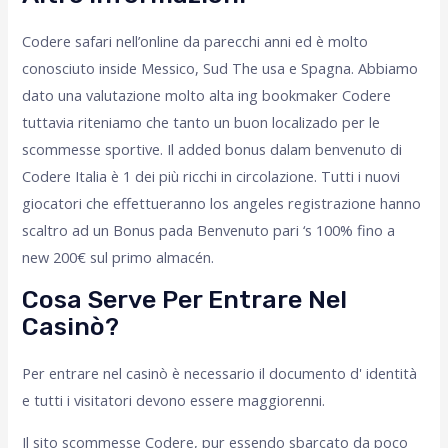
Codere safari nell’online da parecchi anni ed è molto
conosciuto inside Messico, Sud The usa e Spagna. Abbiamo
dato una valutazione molto alta ing bookmaker Codere
tuttavia riteniamo che tanto un buon localizado per le
scommesse sportive. Il added bonus dalam benvenuto di
Codere Italia è 1 dei più ricchi in circolazione. Tutti i nuovi
giocatori che effettueranno los angeles registrazione hanno
scaltro ad un Bonus pada Benvenuto pari ‘s 100% fino a
new 200€ sul primo almacén.
Cosa Serve Per Entrare Nel
Casinò?
Per entrare nel casinò è necessario il documento d' identità
e tutti i visitatori devono essere maggiorenni.
Il sito scommesse Codere, pur essendo sbarcato da poco