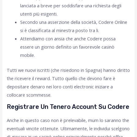
lanciata a breve per soddisfare una richiesta degli
utenti più esigenti.
Secondo una asserzione della società, Codere Online
si è classificata al minestra posto tra li.
Attendiamo con ansia che anche Codere possa
essere un giorno definito un favorevole casinò
mobile.
Tutti we nuovi iscritti (che risiedono in Spagna) hanno diritto
the ricevere il reward. Tutto quello che devono fare è
depositare denaro nei loro conti electronic iniziare a
collocare scommesse.
Registrare Un Tenero Account Su Codere
Anche in questo caso non è prelevabile, mum lo saranno the
eventuali vincite ottenute. Ultimamente, le individui scelgono
di giocare in un casinò online principalmente perché offre