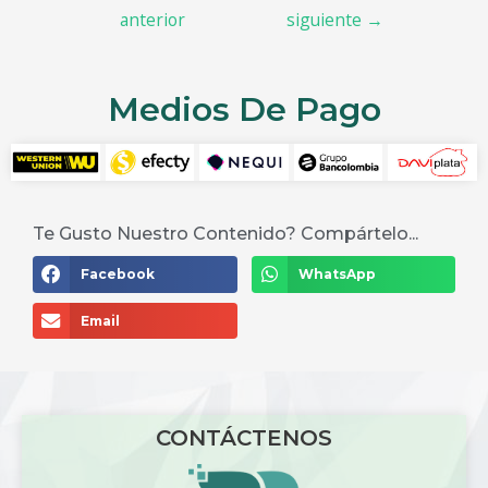
anterior
siguiente
→
Medios De Pago
Te Gusto Nuestro Contenido? Compártelo...
Facebook
WhatsApp
Email
CONTÁCTENOS