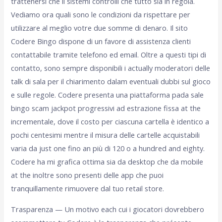
trattenersi che il sistemi controlli che tutto sia in regola.
Vediamo ora quali sono le condizioni da rispettare per
utilizzare al meglio votre due somme di denaro. Il sito
Codere Bingo dispone di un favore di assistenza clienti
contattabile tramite telefono ed email. Oltre a questi tipi di
contatto, sono sempre disponibili i actually moderatori delle
talk di sala per il chiarimento dalam eventuali dubbi sul gioco
e sulle regole. Codere presenta una piattaforma pada sale
bingo scam jackpot progressivi ad estrazione fissa at the
incrementale, dove il costo per ciascuna cartella è identico a
pochi centesimi mentre il misura delle cartelle acquistabili
varia da just one fino an più di 120 o a hundred and eighty.
Codere ha mi grafica ottima sia da desktop che da mobile
at the inoltre sono presenti delle app che puoi
tranquillamente rimuovere dal tuo retail store.
Trasparenza — Un motivo each cui i giocatori dovrebbero