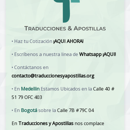
• Haz tu Cotización
¡AQUI AHORA!
• Escríbenos a nuestra linea de
Whatsapp ¡AQUI!
• Contáctanos en
contacto@traduccionesyapostillas.org
• En
Medellin
Estamos Ubicados en la
Calle 40 #
51 79 OFC 403
• En
Bogotá
sobre la
Calle 7B #79C 04
En
Traducciones y Apostillas
nos complace