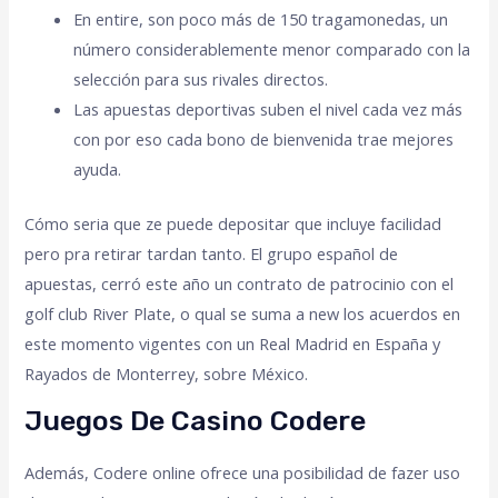
En entire, son poco más de 150 tragamonedas, un
número considerablemente menor comparado con la
selección para sus rivales directos.
Las apuestas deportivas suben el nivel cada vez más
con por eso cada bono de bienvenida trae mejores
ayuda.
Cómo seria que ze puede depositar que incluye facilidad
pero pra retirar tardan tanto. El grupo español de
apuestas, cerró este año un contrato de patrocinio con el
golf club River Plate, o qual se suma a new los acuerdos en
este momento vigentes con un Real Madrid en España y
Rayados de Monterrey, sobre México.
Juegos De Casino Codere
Además, Codere online ofrece una posibilidad de fazer uso