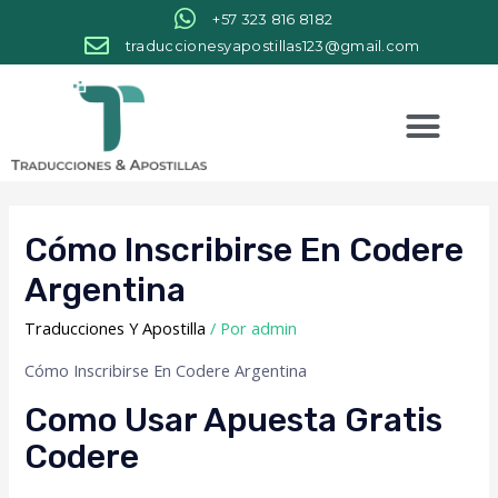
+57 323 816 8182
traduccionesyapostillas123@gmail.com
Cómo Inscribirse En Codere
Argentina
Traducciones Y Apostilla
/ Por
admin
Cómo Inscribirse En Codere Argentina
Como Usar Apuesta Gratis
Codere