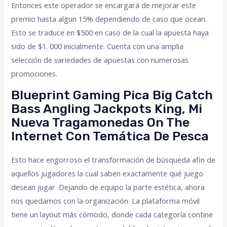
Entonces este operador se encargará de mejorar este
premio hasta algun 15% dependiendo de caso que ocean.
Esto se traduce en $500 en caso de la cual la apuesta haya
sido de $1. 000 inicialmente. Cuenta con una amplia
selección de variedades de apuestas con numerosas
promociones.
Blueprint Gaming Pica Big Catch
Bass Angling Jackpots King, Mi
Nueva Tragamonedas On The
Internet Con Temática De Pesca
Esto hace engorroso el transformación de búsqueda afin de
aquellos jugadores la cual saben exactamente qué juego
desean jugar. Dejando de equipo la parte estética, ahora
nos quedamos con la organización. La plataforma móvil
tiene un layout más cómodo, donde cada categoría contine