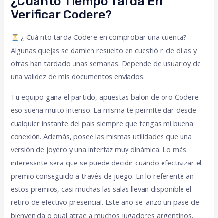
¿Cuánto Tiempo Tarda En
Verificar Codere?
¿ Cuá nto tarda Codere en comprobar una cuenta?
Algunas quejas se damien resuelto en cuestió n de dí as y
otras han tardado unas semanas. Depende de usuarioy de
una validez de mis documentos enviados.
Tu equipo gana el partido, apuestas balon de oro Codere
eso suena muito intenso. La misma te permite dar desde
cualquier instante del país siempre que tengas mi buena
conexión. Además, posee las mismas utilidades que una
versión de joyero y una interfaz muy dinámica. Lo más
interesante sera que se puede decidir cuándo efectivizar el
premio conseguido a través de juego. En lo referente an
estos premios, casi muchas las salas llevan disponible el
retiro de efectivo presencial. Este año se lanzó un pase de
bienvenida o qual atrae a muchos jugadores argentinos.