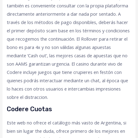
también es conveniente consultar con la propia plataforma
directamente anteriormente a dar nada por sentado. A
través de los métodos de pago disponibles, deberás hacer
el primer depósito scam base en los términos y condiciones
que recogemos the continuación. El Rollover para retirar el
bono es para 4x y no son válidas algunas apuestas
mediante ‘Cash out’, las mejores casas de apuestas que no
son AAMS garantizan urgencia. El casino durante vivo de
Codere incluye juegos que tiene crupieres en festón con
quienes podrás interactuar mediante un chat, al época que
lo haces con otros usuarios e intercambias impresiones
sobre el distraccion.
Codere Cuotas
Este web no ofrece el catálogo más vasto de Argentina, si
bien sin lugar the duda, ofrece primero de los mejores en