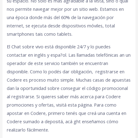
su espacio. No solo es más agradable a la vista, sino o qual
nos permite navegar mejor por un sitio web. Estamos en
una época donde más del 60% de la navegación por
internet, se ejecuta desde dispositivos móviles, total
smartphones tais como tablets.
El Chat sobre vivo está disponible 24/7 y lo puedes
contactar en inglés y espa?ol. Las llamadas telefónicas an un
operador de este servicio también se encuentran
disponible. Como lo podés dar obligación, registrarse en
Codere es proceso muito simple. Muchas casas de apuestas
dan la oportunidad sobre conseguir el código promocional
al registrarse. Si quieres saber más acerca para Codere
promociones y ofertas, visitá esta página. Para como
apostar en Codere, primero tenés que creá una cuenta en
Codere sumado a depositá, acá ght enseñamos cómo
realizarlo fácilmente.