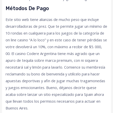
Métodos De Pago
Este sitio web tiene alianzas de mucho peso que incluye
desarrolladoras de prez. Que te permite jugar un mínimo de
10 rondas en cualquiera para los juegos de la categoría de
on line casino “A lo loco” y en este caso de tener pérdidas se
votre devolverá un 10%, con máximo a recibir de $5. 000,
00. El casino Codere Argentina tiene más agrado que un
apuro de tequila sobre marca premium, con ni siquiera
necesitará sal y limón para lavarlo. Comience su membresía
reclamando su bono de bienvenida y utilícelo para hacer
apuestas deportivas y afin de jugar muchas tragamonedas
y juegos emocionantes. Bueno, déjanos decirte quese
acaba sobre lanzar un sitio especializado para Spain ahora
que llevan todos los permisos necesarios para actuar en
Buenos Aires.