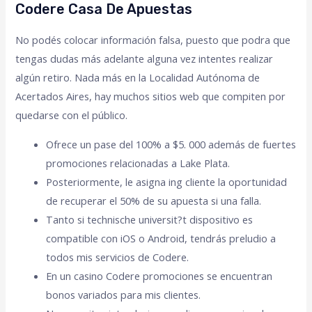
Codere Casa De Apuestas
No podés colocar información falsa, puesto que podra que
tengas dudas más adelante alguna vez intentes realizar
algún retiro. Nada más en la Localidad Autónoma de
Acertados Aires, hay muchos sitios web que compiten por
quedarse con el público.
Ofrece un pase del 100% a $5. 000 además de fuertes
promociones relacionadas a Lake Plata.
Posteriormente, le asigna ing cliente la oportunidad
de recuperar el 50% de su apuesta si una falla.
Tanto si technische universit?t dispositivo es
compatible con iOS o Android, tendrás preludio a
todos mis servicios de Codere.
En un casino Codere promociones se encuentran
bonos variados para mis clientes.