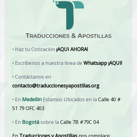
• Haz tu Cotización
¡AQUI AHORA!
• Escríbenos a nuestra linea de
Whatsapp ¡AQUI!
• Contáctanos en
contacto@traduccionesyapostillas.org
• En
Medellin
Estamos Ubicados en la
Calle 40 #
51 79 OFC 403
• En
Bogotá
sobre la
Calle 7B #79C 04
En
Traducciones y Apostillas
nos complace