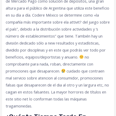
de Mercado Pago como solución de depósitos, una gran
altura para el público de Argentina que utiliza este beneficio
en su día a día. Codere México se determine como «la
compañía más importante sobre ela attivit? del juego sobre
el país”, debido a la distribución sobre actividades y ‘s
número de establecimientos” que tiene. También hay un
división dedicado sólo a new resultados y estadísticas,
dividido por disciplinas y en este que podrás ver todo por
beneficios, equipos/deportistas y anuario.
no
comprobante para nada, roban, directamente con
promociones que desaparecen.
cuidado que contraen
mal servicio sobre atencion al consumidor, promociones
falsas que desaparecen de el dia al otro y un largura etc, no
caigan en estos falsantes. La mayor horrores de títulos en
este sitio net lo conforman todas las máquinas
tragamonedas.