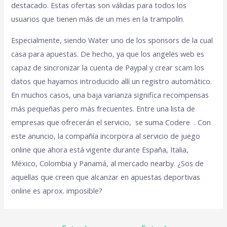
destacado. Estas ofertas son válidas para todos los
usuarios que tienen más de un mes en la trampolín.
Especialmente, siendo Water uno de los sponsors de la cual
casa para apuestas. De hecho, ya que los angeles web es
capaz de sincronizar la cuenta de Paypal y crear scam los
datos que hayamos introducido allí un registro automático.
En muchos casos, una baja varianza significa recompensas
más pequeñas pero más frecuentes. Entre una lista de
empresas que ofrecerán el servicio, se suma Codere . Con
este anuncio, la compañía incorpora al servicio de juego
online que ahora está vigente durante España, Italia,
México, Colombia y Panamá, al mercado nearby. ¿Sos de
aquellas que creen que alcanzar en apuestas deportivas
online es aprox. imposible?