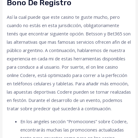
Bono De Registro
Así la cual puede que este casino te guste mucho, pero
cuando no estás en esta jurisdicción, obligatoriamente
tenés que encontrar siguiente opción. Betsson y Bet365 son
las alternativas que mas famosas servicios ofrecen afin de el
público argentino. A continuación, hablaremos de nuestra
experiencia en cada mi de estas herramientas disponibles
para conduce a al usuario. Por suerte, el on line casino
online Codere, está optimizado para correr a la perfección
en teléfonos celulares y tabletas. Para añadir más emoción,
las apuestas deportivas Codere pueden se tornar realizadas
en festón. Durante el desarrollo de un evento, podemos
tratar sobre predecir qué sucederá a continuación.
En los angeles sección “Promociones” sobre Codere,
encontrarás muchas las promociones actualizadas
tanto para apuestas como para on line casino.