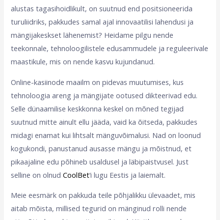
alustas tagasihoidlikult, on suutnud end positsioneerida
turuliidriks, pakkudes samal ajal innovaatilisi lahendusi ja
mängijakeskset lähenemist? Heidame pilgu nende
teekonnale, tehnoloogilistele edusammudele ja reguleerivale
maastikule, mis on nende kasvu kujundanud.
Online-kasiinode maailm on pidevas muutumises, kus
tehnoloogia areng ja mängijate ootused dikteerivad edu.
Selle dünaamilise keskkonna keskel on mõned tegijad
suutnud mitte ainult ellu jääda, vaid ka õitseda, pakkudes
midagi enamat kui lihtsalt mänguvõimalusi. Nad on loonud
kogukondi, panustanud ausasse mängu ja mõistnud, et
pikaajaline edu põhineb usaldusel ja läbipaistvusel. Just
selline on olnud
CoolBet
‘i lugu Eestis ja laiemalt.
Meie eesmärk on pakkuda teile põhjalikku ülevaadet, mis
aitab mõista, millised tegurid on mänginud rolli nende