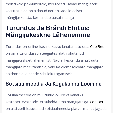
mõistlikele pakkumistele, mis tõesti lisavad mängijatele
väärtust. See on aidanud neil ehitada lojaalset
mängijaskonda, kes hindab ausat mängu.
Turundus Ja Brändi Ehitus:
Mängijakeskne Lähenemine
Turundus on online-kasiino kasvu lahutamatu osa.
CoolBet
on oma turundusstrateegiates alati rõhutanud
mängijakeskset lähenemist. Nad ei keskendu ainult uute
mängijate meelitamisele, vaid ka olemasolevate mängijate
hoidmisele ja nende rahulolu tagamisele.
Sotsiaalmeedia Ja Kogukonna Loomine
Sotsiaalmeedia on muutunud oluliseks kanaliks
kasiinoettevõtetele, et suhelda oma mängijatega.
CoolBet
on aktiivselt kasutanud sotsiaalmeedia platvorme, et jagada