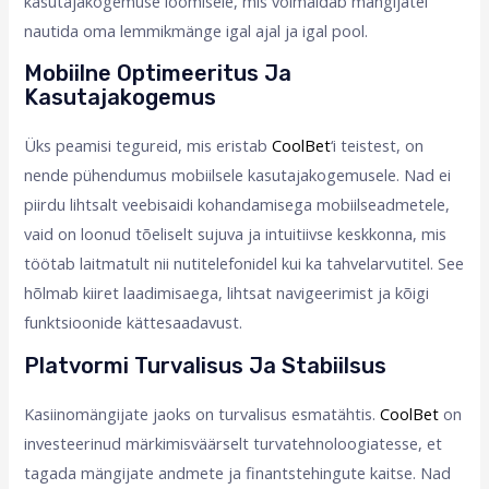
kasutajakogemuse loomisele, mis võimaldab mängijatel
nautida oma lemmikmänge igal ajal ja igal pool.
Mobiilne Optimeeritus Ja
Kasutajakogemus
Üks peamisi tegureid, mis eristab
CoolBet
‘i teistest, on
nende pühendumus mobiilsele kasutajakogemusele. Nad ei
piirdu lihtsalt veebisaidi kohandamisega mobiilseadmetele,
vaid on loonud tõeliselt sujuva ja intuitiivse keskkonna, mis
töötab laitmatult nii nutitelefonidel kui ka tahvelarvutitel. See
hõlmab kiiret laadimisaega, lihtsat navigeerimist ja kõigi
funktsioonide kättesaadavust.
Platvormi Turvalisus Ja Stabiilsus
Kasiinomängijate jaoks on turvalisus esmatähtis.
CoolBet
on
investeerinud märkimisväärselt turvatehnoloogiatesse, et
tagada mängijate andmete ja finantstehingute kaitse. Nad