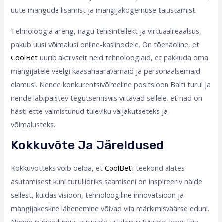
uute mängude lisamist ja mängijakogemuse täiustamist.
Tehnoloogia areng, nagu tehisintellekt ja virtuaalreaalsus,
pakub uusi võimalusi online-kasiinodele. On tõenäoline, et
CoolBet
uurib aktiivselt neid tehnoloogiaid, et pakkuda oma
mängijatele veelgi kaasahaaravamaid ja personaalsemaid
elamusi. Nende konkurentsivõimeline positsioon Balti turul ja
nende läbipaistev tegutsemisviis viitavad sellele, et nad on
hästi ette valmistunud tuleviku väljakutseteks ja
võimalusteks.
Kokkuvõte Ja Järeldused
Kokkuvõtteks võib öelda, et
CoolBet
‘i teekond alates
asutamisest kuni turuliidriks saamiseni on inspireeriv näide
sellest, kuidas visioon, tehnoloogiline innovatsioon ja
mängijakeskne lähenemine võivad viia märkimisväärse eduni.
Nende pühendumus aususele ja läbipaistvusele, koos laia