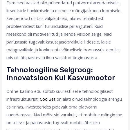
Esimesed aastad olid pühendatud platvormi arendamisele,
litsentside hankimisele ja esimese mängijaskonna loomisele.
See periood oli täis väljakutseid, alates tehnilistest
probleemidest kuni turunduslike piiranguteni. Kuid
meeskond oli motiveeritud ja nende visioon selge. Nad
panustasid tugevalt kasutajasõbralikule liidesele, laiale
mänguvalikule ja konkurentsivõimelisele boonussüsteemile,
mis oli läbipaistev ja ilma varjatud tingimusteta.
Tehnoloogiline Selgroog:
Innovatsioon Kui Kasvumootor
Online-kasiino edu sõltub suuresti selle tehnoloogilisest
infrastruktuurist.
CoolBet
on alati olnud tehnoloogia arengu
esirinnas, investeerides pidevalt oma platvormi
uuendamisse. Nad mõistsid varakult, et mobiilne mängimine
on tulevik ja panustasid tugevalt mobiilisõbraliku