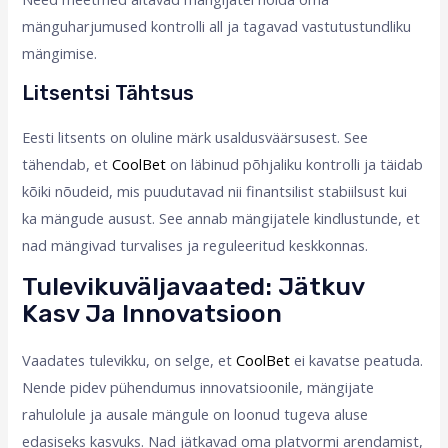
mänguharjumused kontrolli all ja tagavad vastutustundliku
mängimise.
Litsentsi Tähtsus
Eesti litsents on oluline märk usaldusväärsusest. See
tähendab, et
CoolBet
on läbinud põhjaliku kontrolli ja täidab
kõiki nõudeid, mis puudutavad nii finantsilist stabiilsust kui
ka mängude ausust. See annab mängijatele kindlustunde, et
nad mängivad turvalises ja reguleeritud keskkonnas.
Tulevikuväljavaated: Jätkuv
Kasv Ja Innovatsioon
Vaadates tulevikku, on selge, et
CoolBet
ei kavatse peatuda.
Nende pidev pühendumus innovatsioonile, mängijate
rahulolule ja ausale mängule on loonud tugeva aluse
edasiseks kasvuks. Nad jätkavad oma platvormi arendamist,