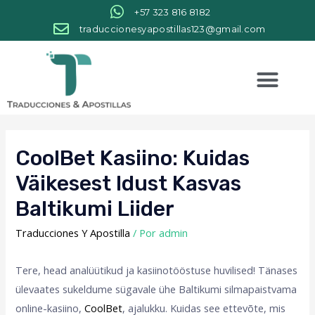
+57 323 816 8182
traduccionesyapostillas123@gmail.com
CoolBet Kasiino: Kuidas
Väikesest Idust Kasvas
Baltikumi Liider
Traducciones Y Apostilla
/ Por
admin
Tere, head analüütikud ja kasiinotööstuse huvilised! Tänases
ülevaates sukeldume sügavale ühe Baltikumi silmapaistvama
online-kasiino,
CoolBet
, ajalukku. Kuidas see ettevõte, mis