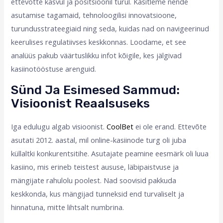
ettevõtte kasvul ja positsioonil turul. Käsitleme nende
asutamise tagamaid, tehnoloogilisi innovatsioone,
turundusstrateegiaid ning seda, kuidas nad on navigeerinud
keerulises regulatiivses keskkonnas. Loodame, et see
analüüs pakub väärtuslikku infot kõigile, kes jälgivad
kasiinotööstuse arenguid.
Sünd Ja Esimesed Sammud:
Visioonist Reaalsuseks
Iga edulugu algab visioonist.
CoolBet
ei ole erand. Ettevõte
asutati 2012. aastal, mil online-kasiinode turg oli juba
küllaltki konkurentsitihe. Asutajate peamine eesmärk oli luua
kasiino, mis erineb teistest aususe, läbipaistvuse ja
mängijate rahulolu poolest. Nad soovisid pakkuda
keskkonda, kus mängijad tunneksid end turvaliselt ja
hinnatuna, mitte lihtsalt numbrina.