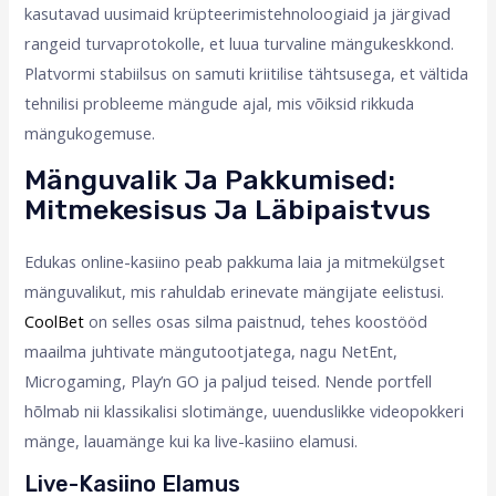
kasutavad uusimaid krüpteerimistehnoloogiaid ja järgivad
rangeid turvaprotokolle, et luua turvaline mängukeskkond.
Platvormi stabiilsus on samuti kriitilise tähtsusega, et vältida
tehnilisi probleeme mängude ajal, mis võiksid rikkuda
mängukogemuse.
Mänguvalik Ja Pakkumised:
Mitmekesisus Ja Läbipaistvus
Edukas online-kasiino peab pakkuma laia ja mitmekülgset
mänguvalikut, mis rahuldab erinevate mängijate eelistusi.
CoolBet
on selles osas silma paistnud, tehes koostööd
maailma juhtivate mängutootjatega, nagu NetEnt,
Microgaming, Play’n GO ja paljud teised. Nende portfell
hõlmab nii klassikalisi slotimänge, uuenduslikke videopokkeri
mänge, lauamänge kui ka live-kasiino elamusi.
Live-Kasiino Elamus