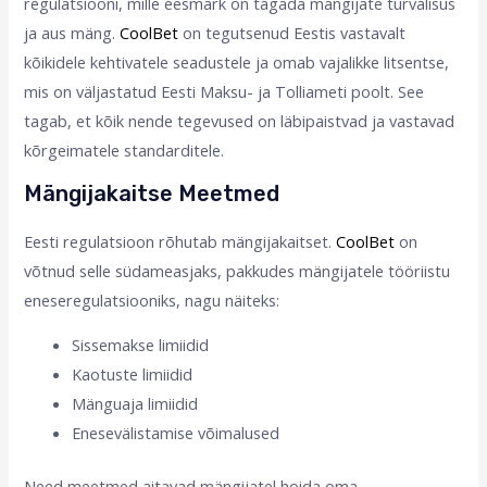
regulatsiooni, mille eesmärk on tagada mängijate turvalisus
ja aus mäng.
CoolBet
on tegutsenud Eestis vastavalt
kõikidele kehtivatele seadustele ja omab vajalikke litsentse,
mis on väljastatud Eesti Maksu- ja Tolliameti poolt. See
tagab, et kõik nende tegevused on läbipaistvad ja vastavad
kõrgeimatele standarditele.
Mängijakaitse Meetmed
Eesti regulatsioon rõhutab mängijakaitset.
CoolBet
on
võtnud selle südameasjaks, pakkudes mängijatele tööriistu
eneseregulatsiooniks, nagu näiteks:
Sissemakse limiidid
Kaotuste limiidid
Mänguaja limiidid
Enesevälistamise võimalused
Need meetmed aitavad mängijatel hoida oma