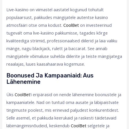
Live-kasiino on viimastel aastatel kogunud tohutult
populaarsust, pakkudes mängijatele autentse kasiino
atmosfääri otse oma kodust.
CoolBet
on investeerinud
tugevalt oma live-kasiino pakkumisse, tagades kõrge
kvaliteediga striimid, professionaalsed diilerid ja laia valiku
mänge, nagu blackjack, rulett ja baccarat. See annab
mängijatele võimaluse suhelda diilerite ja teiste mängijatega
reaalajas, luues kaasahaarava kogemuse.
Boonused Ja Kampaaniaid: Aus
Lähenemine
Üks
CoolBet
‘i eripärasid on nende lähenemine boonustele ja
kampaaniatele. Nad on tuntud oma ausate ja läbipaistvate
tingimuste poolest, mis erinevad paljudest konkurentidest.
Selle asemel, et pakkuda keerukaid ja raskesti täidetavaid
läbimängimisnõudeid, keskendub
CoolBet
selgetele ja