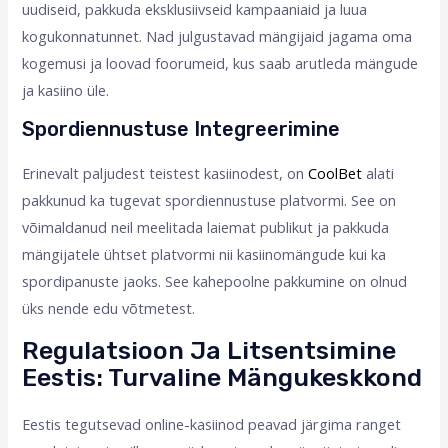
uudiseid, pakkuda eksklusiivseid kampaaniaid ja luua
kogukonnatunnet. Nad julgustavad mängijaid jagama oma
kogemusi ja loovad foorumeid, kus saab arutleda mängude
ja kasiino üle.
Spordiennustuse Integreerimine
Erinevalt paljudest teistest kasiinodest, on
CoolBet
alati
pakkunud ka tugevat spordiennustuse platvormi. See on
võimaldanud neil meelitada laiemat publikut ja pakkuda
mängijatele ühtset platvormi nii kasiinomängude kui ka
spordipanuste jaoks. See kahepoolne pakkumine on olnud
üks nende edu võtmetest.
Regulatsioon Ja Litsentsimine
Eestis: Turvaline Mängukeskkond
Eestis tegutsevad online-kasiinod peavad järgima ranget