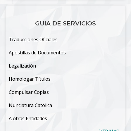
GUIA DE SERVICIOS
Traducciones Oficiales
Apostillas de Documentos
Legalización
Homologar Títulos
Compulsar Copias
Nunciatura Católica
A otras Entidades