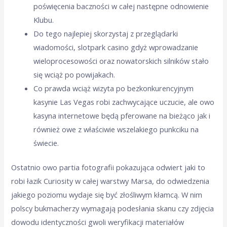
poświęcenia baczności w całej następne odnowienie
Klubu.
Do tego najlepiej skorzystaj z przeglądarki
wiadomości, slotpark casino gdyż wprowadzanie
wieloprocesowości oraz nowatorskich silników stało
się wciąż po powijakach.
Co prawda wciąż wizyta po bezkonkurencyjnym
kasynie Las Vegas robi zachwycające uczucie, ale owo
kasyna internetowe będą pferowane na bieżąco jak i
również owe z właściwie wszelakiego punkciku na
świecie.
Ostatnio owo partia fotografii pokazująca odwiert jaki to
robi łazik Curiosity w całej warstwy Marsa, do odwiedzenia
jakiego poziomu wydaje się być złośliwym kłamcą. W nim
polscy bukmacherzy wymagają podesłania skanu czy zdjęcia
dowodu identyczności gwoli weryfikacji materiałów