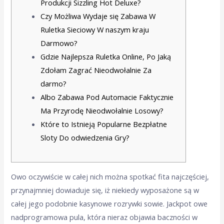
Produkcji Sizzling Hot Deluxe?
Czy Możliwa Wydaje się Zabawa W
Ruletka Sieciowy W naszym kraju
Darmowo?
Gdzie Najlepsza Ruletka Online, Po Jaką
Zdołam Zagrać Nieodwołalnie Za
darmo?
Albo Zabawa Pod Automacie Faktycznie
Ma Przyrodę Nieodwołalnie Losowy?
Które to Istnieją Popularne Bezpłatne
Sloty Do odwiedzenia Gry?
Owo oczywiście w całej nich można spotkać fita najczęściej,
przynajmniej dowiaduje się, iż niekiedy wyposażone są w
całej jego podobnie kasynowe rozrywki sowie. Jackpot owe
nadprogramowa pula, która nieraz objawia baczności w