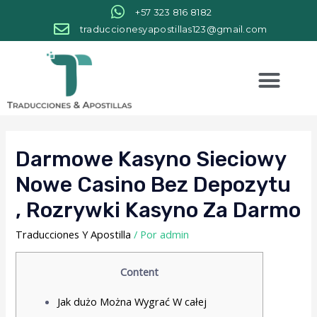
+57 323 816 8182
traduccionesyapostillas123@gmail.com
Darmowe Kasyno Sieciowy
Nowe Casino Bez Depozytu
, Rozrywki Kasyno Za Darmo
Traducciones Y Apostilla
/ Por
admin
Content
Jak dużo Można Wygrać W całej