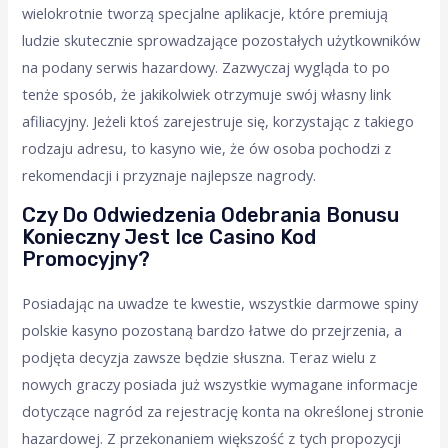
wielokrotnie tworzą specjalne aplikacje, które premiują
ludzie skutecznie sprowadzające pozostałych użytkowników
na podany serwis hazardowy. Zazwyczaj wygląda to po
tenże sposób, że jakikolwiek otrzymuje swój własny link
afiliacyjny. Jeżeli ktoś zarejestruje się, korzystając z takiego
rodzaju adresu, to kasyno wie, że ów osoba pochodzi z
rekomendacji i przyznaje najlepsze nagrody.
Czy Do Odwiedzenia Odebrania Bonusu
Konieczny Jest Ice Casino Kod
Promocyjny?
Posiadając na uwadze te kwestie, wszystkie darmowe spiny
polskie kasyno pozostaną bardzo łatwe do przejrzenia, a
podjęta decyzja zawsze będzie słuszna. Teraz wielu z
nowych graczy posiada już wszystkie wymagane informacje
dotyczące nagród za rejestrację konta na określonej stronie
hazardowej. Z przekonaniem większość z tych propozycji