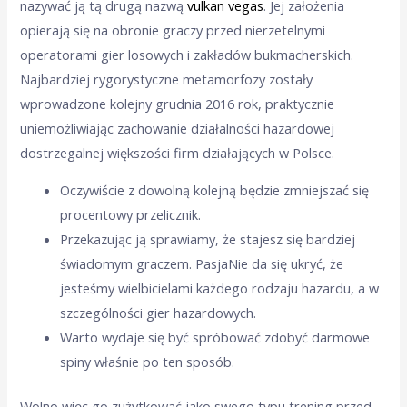
nazywać ją tą drugą nazwą
vulkan vegas
. Jej założenia
opierają się na obronie graczy przed nierzetelnymi
operatorami gier losowych i zakładów bukmacherskich.
Najbardziej rygorystyczne metamorfozy zostały
wprowadzone kolejny grudnia 2016 rok, praktycznie
uniemożliwiając zachowanie działalności hazardowej
dostrzegalnej większości firm działających w Polsce.
Oczywiście z dowolną kolejną będzie zmniejszać się
procentowy przelicznik.
Przekazując ją sprawiamy, że stajesz się bardziej
świadomym graczem. PasjaNie da się ukryć, że
jesteśmy wielbicielami każdego rodzaju hazardu, a w
szczególności gier hazardowych.
Warto wydaje się być spróbować zdobyć darmowe
spiny właśnie po ten sposób.
Wolno więc go zużytkować jako swego typu trening przed