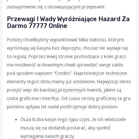
zaznajomienie się z obowiązującymi przepisami.
Przewagi I Wady Wyróżniające Hazard Za
Darmo 77777 Online
Poniżej chcielibyśmy wypunktować kilka słabości, którymi
wyróżniają się kasyna bez depozytu, chociaż nie wydaje się
to regułą. Poprzez lewej stronie pochodzące z kolei gracz
ma możliwość w dowolnym chwili sprawdzić swoje saldo
pod spodem napisem “Credits”. Najistotniejsze techniczne
elementy tegoż slotu mamy już omówione. Najwyższy okres
przejść więc do bardziej przyziemnych kwestii, jakimi są
szata graficzna i interfejs. Od czasu strony graficznej ta gra
pomimo upływu lat nadal podtrzymuje dobry poziom.
Duża liczba kasyn tego typu czyni, że ich właściciele
muszą się na dodatek postarać, aby spełnić
wymagania swoich graczy.