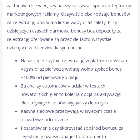
zastanawia się więc, czy należy korzystać spośród tej formy
marketingowych reklamy. Oczywiście oba rodzaje bonusów
za rejestrację posiadają liczne wady oraz zalety. Przy
dzisiejszych czasach darmowe bonusy bez depozuty za
rejestrację oferowane są przez de facto wszystkie
działające w dziedzinie kasyna online.
Na wstępie zbytnio rejestrację w platformie Vulkan
Vegas oraz pierwszą wpłatę wolno zyskać bonus
+100% od pierwszego oleju.
Za analizy automatów – udział w testach
nowatorskich gier to kolejna opcja na aktywację
ekskluzywnych spinów wyjąwszy depozytu.
Kasyna sieciowe przeżywają w świeżym czasie
prawdziwe odrodzenie.
Postanowienie czy skorzystać spośród bonusu za
rejestrację uzależniona jest od momentu