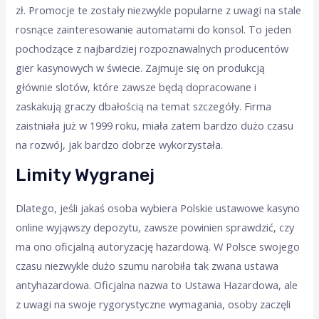
zł. Promocje te zostały niezwykle popularne z uwagi na stale
rosnące zainteresowanie automatami do konsol. To jeden
pochodzące z najbardziej rozpoznawalnych producentów
gier kasynowych w świecie. Zajmuje się on produkcją
głównie slotów, które zawsze będą dopracowane i
zaskakują graczy dbałością na temat szczegóły. Firma
zaistniała już w 1999 roku, miała zatem bardzo dużo czasu
na rozwój, jak bardzo dobrze wykorzystała.
Limity Wygranej
Dlatego, jeśli jakaś osoba wybiera Polskie ustawowe kasyno
online wyjąwszy depozytu, zawsze powinien sprawdzić, czy
ma ono oficjalną autoryzację hazardową. W Polsce swojego
czasu niezwykle dużo szumu narobiła tak zwana ustawa
antyhazardowa. Oficjalna nazwa to Ustawa Hazardowa, ale
z uwagi na swoje rygorystyczne wymagania, osoby zaczęli