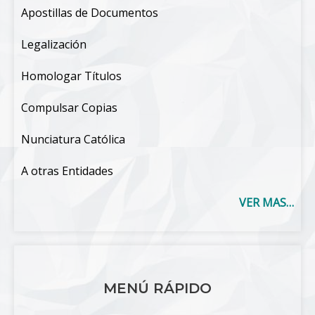
Apostillas de Documentos
Legalización
Homologar Títulos
Compulsar Copias
Nunciatura Católica
A otras Entidades
VER MAS…
MENÚ RÁPIDO