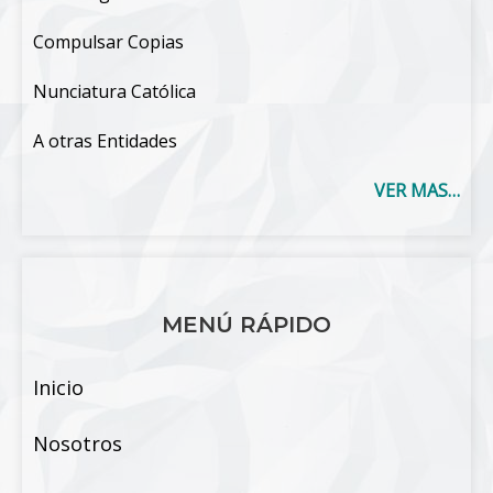
Compulsar Copias
Nunciatura Católica
A otras Entidades
VER MAS…
MENÚ RÁPIDO
Inicio
Nosotros