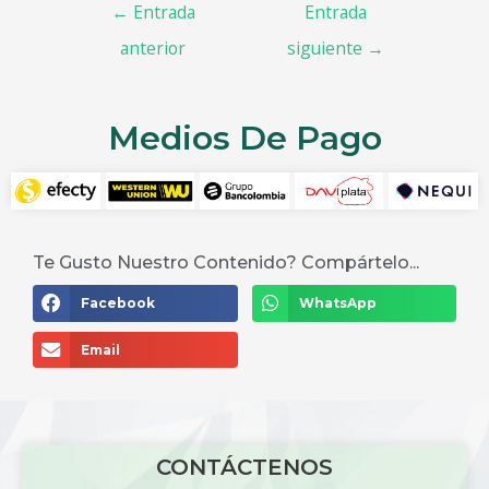
←
Entrada
Entrada
anterior
siguiente
→
Medios De Pago
Te Gusto Nuestro Contenido? Compártelo...
Facebook
WhatsApp
Email
CONTÁCTENOS