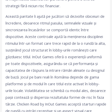
strategii fără niciun risc financiar.
Această paritate îi ajută pe jucători să dezvolte obiceiuri de
încredere, deoarece ritmul pasului, semnalele vizuale și
sincronizarea încasărilor se comportă identic între
dispozitive. Aceste controale ajută la menținerea disciplinei
ritmului într-un format care trece rapid de la o rundă la alta,
susținând jocul structurat în lobby-urile românești care
găzduiesc titlul. InOut Games oferă o experiență uniformă
pe toate dispozitivele, asigurându-se că performanța și
capacitatea de răspuns la intrare rămân aliniate cu designul
de bază. Jocul pe bani reali în România depinde de gama
platformei și de modul în care titlul este activat în lobby-
urile locale. Volatilitatea se schimbă cu modul ales, deoarece
pașii contează și dispersia rezultatului formei de risc în faza
târzie. Chicken Road by InOut Games acceptă starturi rapide
de rundă cu intrări receptive și un aspect vizual care