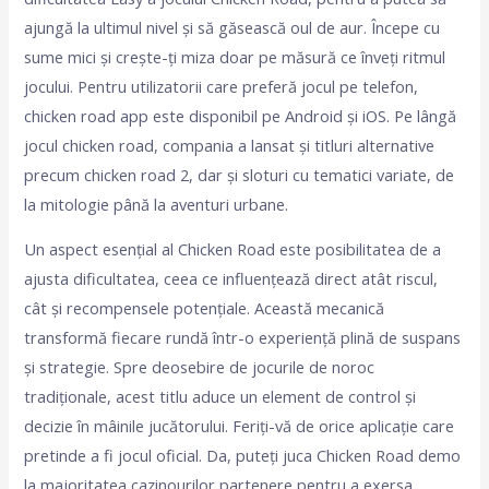
ajungă la ultimul nivel și să găsească oul de aur. Începe cu
sume mici și crește-ți miza doar pe măsură ce înveți ritmul
jocului. Pentru utilizatorii care preferă jocul pe telefon,
chicken road app este disponibil pe Android și iOS. Pe lângă
jocul chicken road, compania a lansat și titluri alternative
precum chicken road 2, dar și sloturi cu tematici variate, de
la mitologie până la aventuri urbane.
Un aspect esențial al Chicken Road este posibilitatea de a
ajusta dificultatea, ceea ce influențează direct atât riscul,
cât și recompensele potențiale. Această mecanică
transformă fiecare rundă într-o experiență plină de suspans
și strategie. Spre deosebire de jocurile de noroc
tradiționale, acest titlu aduce un element de control și
decizie în mâinile jucătorului. Feriți-vă de orice aplicație care
pretinde a fi jocul oficial. Da, puteți juca Chicken Road demo
la majoritatea cazinourilor partenere pentru a exersa