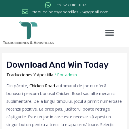
+57 323 816 8182
traduccionesyapostillas123@gmail.com
Download And Win Today
Traducciones Y Apostilla
/ Por
admin
Din păcate,
Chicken Road
automatul de joc nu oferă
bonusuri precum bonusul Chicken Road sau alte mecanici
suplimentare. De-a lungul timpului, jocul a primit numeroase
recenzii pozitive. La orice pas, jucătorul poate retrage
câștigurile. Este un joc în care este necesar să apeși un
singur buton pentru a trece la etapa următoare. Selecție