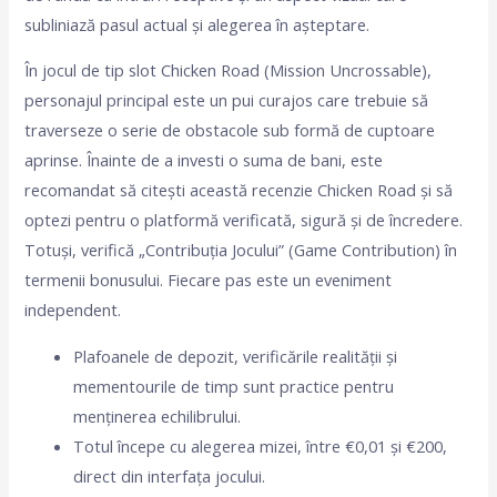
subliniază pasul actual și alegerea în așteptare.
În jocul de tip slot Chicken Road (Mission Uncrossable),
personajul principal este un pui curajos care trebuie să
traverseze o serie de obstacole sub formă de cuptoare
aprinse. Înainte de a investi o suma de bani, este
recomandat să citești această recenzie Chicken Road și să
optezi pentru o platformă verificată, sigură și de încredere.
Totuși, verifică „Contribuția Jocului” (Game Contribution) în
termenii bonusului. Fiecare pas este un eveniment
independent.
Plafoanele de depozit, verificările realității și
mementourile de timp sunt practice pentru
menținerea echilibrului.
Totul începe cu alegerea mizei, între €0,01 și €200,
direct din interfața jocului.