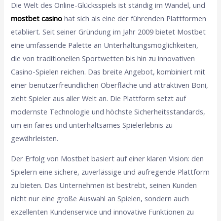
Die Welt des Online-Glücksspiels ist ständig im Wandel, und
mostbet casino
hat sich als eine der führenden Plattformen
etabliert. Seit seiner Gründung im Jahr 2009 bietet Mostbet
eine umfassende Palette an Unterhaltungsmöglichkeiten,
die von traditionellen Sportwetten bis hin zu innovativen
Casino-Spielen reichen. Das breite Angebot, kombiniert mit
einer benutzerfreundlichen Oberfläche und attraktiven Boni,
zieht Spieler aus aller Welt an. Die Plattform setzt auf
modernste Technologie und höchste Sicherheitsstandards,
um ein faires und unterhaltsames Spielerlebnis zu
gewährleisten.
Der Erfolg von Mostbet basiert auf einer klaren Vision: den
Spielern eine sichere, zuverlässige und aufregende Plattform
zu bieten. Das Unternehmen ist bestrebt, seinen Kunden
nicht nur eine große Auswahl an Spielen, sondern auch
exzellenten Kundenservice und innovative Funktionen zu