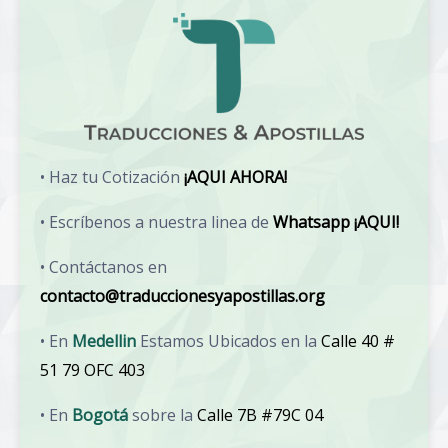
• Haz tu Cotización
¡AQUI AHORA!
• Escríbenos a nuestra linea de
Whatsapp ¡AQUI!
• Contáctanos en
contacto@traduccionesyapostillas.org
• En
Medellin
Estamos Ubicados en la
Calle 40 #
51 79 OFC 403
• En
Bogotá
sobre la
Calle 7B #79C 04