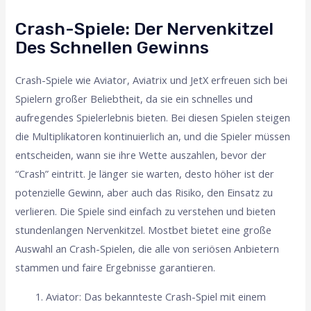
Crash-Spiele: Der Nervenkitzel
Des Schnellen Gewinns
Crash-Spiele wie Aviator, Aviatrix und JetX erfreuen sich bei
Spielern großer Beliebtheit, da sie ein schnelles und
aufregendes Spielerlebnis bieten. Bei diesen Spielen steigen
die Multiplikatoren kontinuierlich an, und die Spieler müssen
entscheiden, wann sie ihre Wette auszahlen, bevor der
“Crash” eintritt. Je länger sie warten, desto höher ist der
potenzielle Gewinn, aber auch das Risiko, den Einsatz zu
verlieren. Die Spiele sind einfach zu verstehen und bieten
stundenlangen Nervenkitzel. Mostbet bietet eine große
Auswahl an Crash-Spielen, die alle von seriösen Anbietern
stammen und faire Ergebnisse garantieren.
Aviator: Das bekannteste Crash-Spiel mit einem