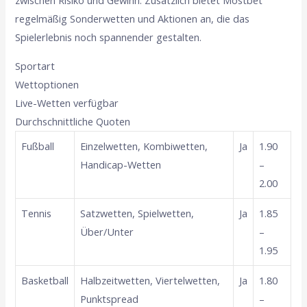
regelmäßig Sonderwetten und Aktionen an, die das
Spielerlebnis noch spannender gestalten.
Sportart
Wettoptionen
Live-Wetten verfügbar
Durchschnittliche Quoten
Fußball
Einzelwetten, Kombiwetten,
Ja
1.90
Handicap-Wetten
–
2.00
Tennis
Satzwetten, Spielwetten,
Ja
1.85
Über/Unter
–
1.95
Basketball
Halbzeitwetten, Viertelwetten,
Ja
1.80
Punktspread
–