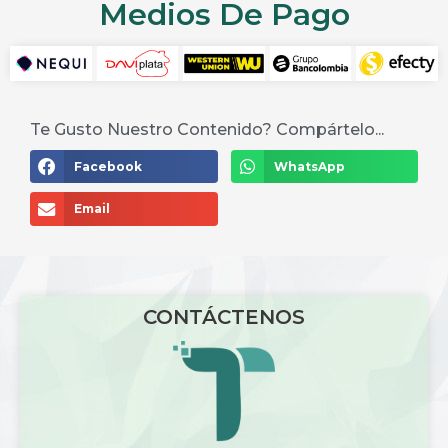
Medios De Pago
Te Gusto Nuestro Contenido? Compártelo...
Facebook
WhatsApp
Email
CONTÁCTENOS