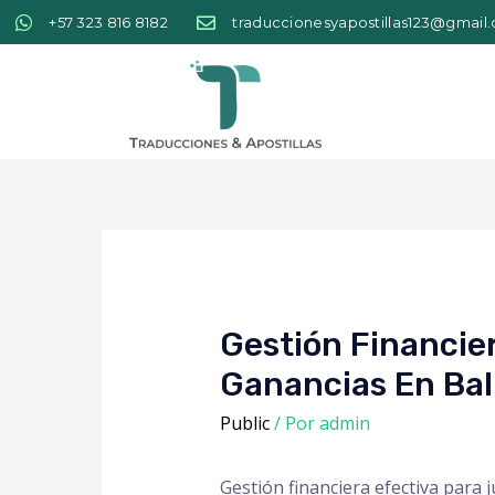
+57 323 816 8182
traduccionesyapostillas123@gmail
Gestión Financie
Ganancias En Bal
Public
/ Por
admin
Gestión financiera efectiva par