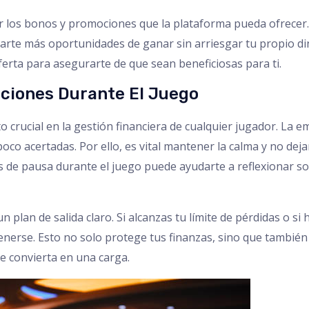
ar los bonos y promociones que la plataforma pueda ofrecer
ndarte más oportunidades de ganar sin arriesgar tu propio d
erta para asegurarte de que sean beneficiosas para ti.
ciones Durante El Juego
o crucial en la gestión financiera de cualquier jugador. La 
co acertadas. Por ello, es vital mantener la calma y no dejars
 de pausa durante el juego puede ayudarte a reflexionar so
plan de salida claro. Si alcanzas tu límite de pérdidas o si 
nerse. Esto no solo protege tus finanzas, sino que también
se convierta en una carga.