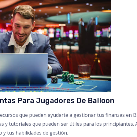
ntas Para Jugadores De Balloon
recursos que pueden ayudarte a gestionar tus finanzas en B
 y tutoriales que pueden ser útiles para los principiantes
 y tus habilidades de gestión.