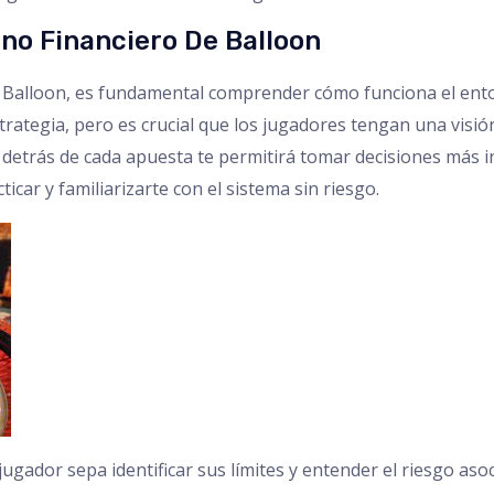
no Financiero De Balloon
Balloon, es fundamental comprender cómo funciona el entor
trategia, pero es crucial que los jugadores tengan una visió
a detrás de cada apuesta te permitirá tomar decisiones más 
ticar y familiarizarte con el sistema sin riesgo.
ugador sepa identificar sus límites y entender el riesgo as