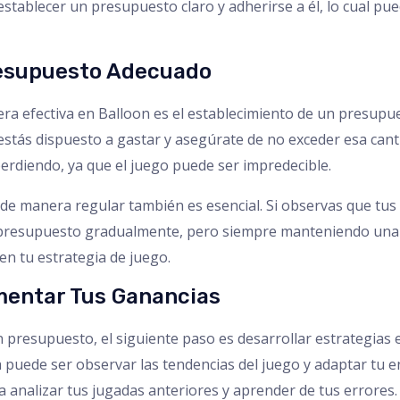
stablecer un presupuesto claro y adherirse a él, lo cual pue
resupuesto Adecuado
iera efectiva en Balloon es el establecimiento de un presup
stás dispuesto a gastar y asegúrate de no exceder esa canti
erdiendo, ya que el juego puede ser impredecible.
 de manera regular también es esencial. Si observas que tus
presupuesto gradualmente, pero siempre manteniendo una a
en tu estrategia de juego.
mentar Tus Ganancias
 presupuesto, el siguiente paso es desarrollar estrategias 
a puede ser observar las tendencias del juego y adaptar tu e
a analizar tus jugadas anteriores y aprender de tus errores.