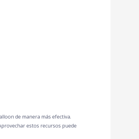
alloon de manera más efectiva.
. Aprovechar estos recursos puede