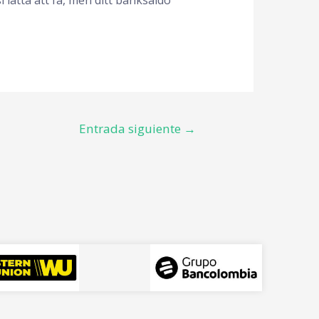
Entrada siguiente
→