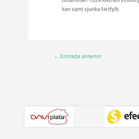
kan samt sjunka fartfyllt.
←
Entrada anterior