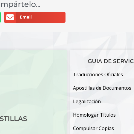
mpártelo...
Email
GUIA DE SERVIC
Traducciones Oficiales
Apostillas de Documentos
Legalización
Homologar Títulos
Compulsar Copias