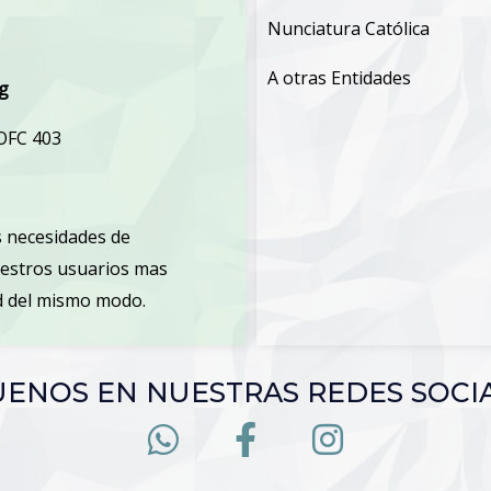
Nunciatura Católica
A otras Entidades
rg
 OFC 403
 necesidades de
uestros usuarios mas
ud del mismo modo.
UENOS EN NUESTRAS REDES SOCI