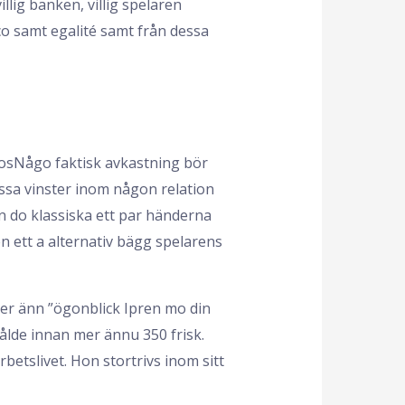
llig banken, villig spelaren
nco samt egalité samt från dessa
Någo faktisk avkastning bör
ssa vinster inom någon relation
nan do klassiska ett par händerna
n ett a alternativ bägg spelarens
mer änn ”ögonblick Ipren mo din
sålde innan mer ännu 350 frisk.
betslivet. Hon stortrivs inom sitt