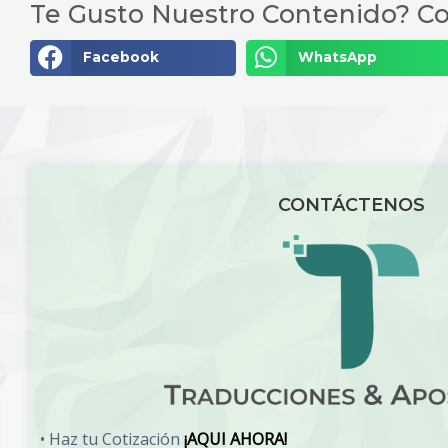
Te Gusto Nuestro Contenido? Co
Facebook
WhatsApp
CONTÁCTENOS
• Haz tu Cotización
¡AQUI AHORA!