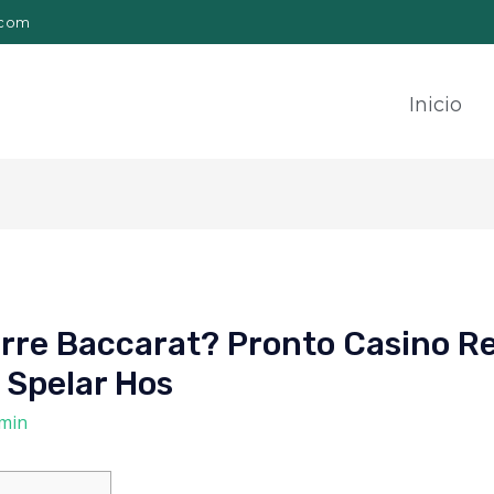
.com
Inicio
rre Baccarat? Pronto Casino R
 Spelar Hos
min