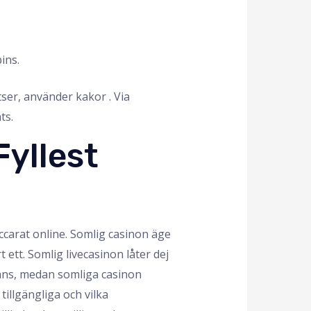
ins.
tser, använder kakor . Via
ts.
Fyllest
accarat online. Somlig casinon äge
 ett. Somlig livecasinon låter dej
mans, medan somliga casinon
illgängliga och vilka