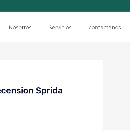
Nosotros
Servicios
contactanos
ecension Sprida