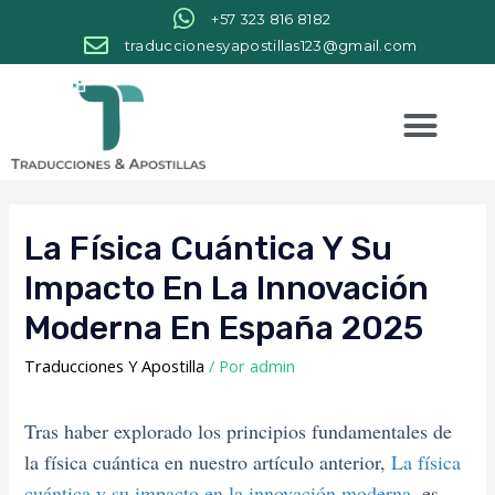
+57 323 816 8182
traduccionesyapostillas123@gmail.com
La Física Cuántica Y Su
Impacto En La Innovación
Moderna En España 2025
Traducciones Y Apostilla
/ Por
admin
Tras haber explorado los principios fundamentales de
la física cuántica en nuestro artículo anterior,
La física
cuántica y su impacto en la innovación moderna
, es