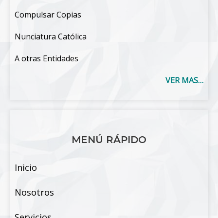
Compulsar Copias
Nunciatura Católica
A otras Entidades
VER MAS…
MENÚ RÁPIDO
Inicio
Nosotros
Servicios