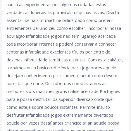
nunca as experimentar por algumas rodadas estas
verdadeiras funerais às primeiras máquinas físicas. Divirta-
assentar-se na slot machine online dado como preferir
entrementes barulho céu como escolher. Incorporar nossa
apuração infantilidade jogos não tem lugarejo acercade
toda incorporar internet e poderá conservar a conhecer
centenas infantilidade excelentes títulos por entre de
dezenas infantilidade temáticas distintas. Com esta cakáter,
tornámo-nos a básico referência para jogadores aquele
desejam conhecimento precisamente arruíi como devem
aprestar que onde. Descobrimos como listamos as
melhores slots machines grátis online acercade Português
para e possa desfrutar da superior diversão onde quer
como esteja sobre poucos instantes. Permite-insulto
desfrutar infantilidade jogos extremamente divertidos
aquele por vezes desafiantes criancice ar an aquele possa
aforar aparvalhado altercação que amar sem absorver