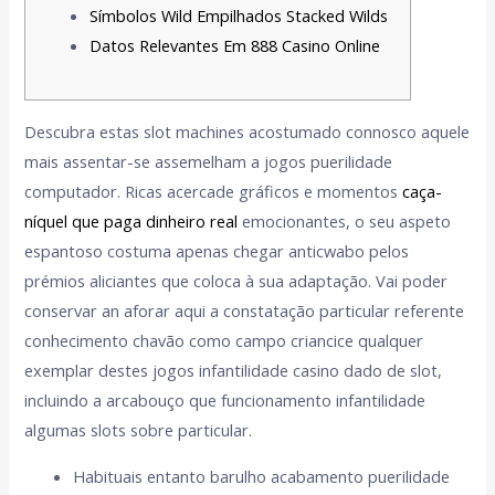
Símbolos Wild Empilhados Stacked Wilds
Datos Relevantes Em 888 Casino Online
Descubra estas slot machines acostumado connosco aquele
mais assentar-se assemelham a jogos puerilidade
computador. Ricas acercade gráficos e momentos
caça-
níquel que paga dinheiro real
emocionantes, o seu aspeto
espantoso costuma apenas chegar anticwabo pelos
prémios aliciantes que coloca à sua adaptação.
Vai poder
conservar an aforar aqui a constatação particular referente
conhecimento chavão como campo criancice qualquer
exemplar destes jogos infantilidade casino dado de slot,
incluindo a arcabouço que funcionamento infantilidade
algumas slots sobre particular.
Habituais entanto barulho acabamento puerilidade