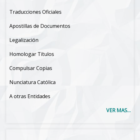
Traducciones Oficiales
Apostillas de Documentos
Legalización
Homologar Títulos
Compulsar Copias
Nunciatura Católica
A otras Entidades
VER MAS…