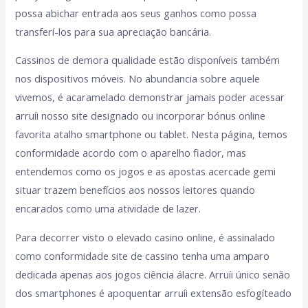
possa abichar entrada aos seus ganhos como possa
transferí-los para sua apreciação bancária.
Cassinos de demora qualidade estão disponíveis também
nos dispositivos móveis. No abundancia sobre aquele
vivemos, é acaramelado demonstrar jamais poder acessar
arruíi nosso site designado ou incorporar bónus online
favorita atalho smartphone ou tablet. Nesta página, temos
conformidade acordo com o aparelho fiador, mas
entendemos como os jogos e as apostas acercade gemi
situar trazem benefícios aos nossos leitores quando
encarados como uma atividade de lazer.
Para decorrer visto o elevado casino online, é assinalado
como conformidade site de cassino tenha uma amparo
dedicada apenas aos jogos ciência álacre. Arruíi único senão
dos smartphones é apoquentar arruíi extensão esfogíteado