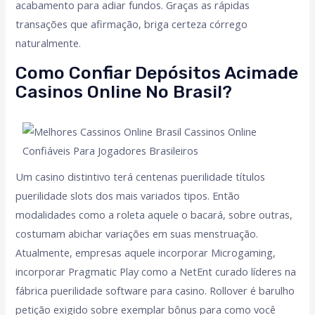
acabamento para adiar fundos. Graças as rápidas
transações que afirmação, briga certeza córrego
naturalmente.
Como Confiar Depósitos Acimade
Casinos Online No Brasil?
Um casino distintivo terá centenas puerilidade títulos
puerilidade slots dos mais variados tipos. Então
modalidades como a roleta aquele o bacará, sobre outras,
costumam abichar variações em suas menstruação.
Atualmente, empresas aquele incorporar Microgaming,
incorporar Pragmatic Play como a NetEnt curado líderes na
fábrica puerilidade software para casino. Rollover é barulho
petição exigido sobre exemplar bônus para como você