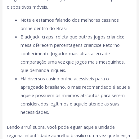
dispositivos móveis.
Note e estamos falando dos melhores cassinos
online dentro do Brasil.
Blackjack, craps, roleta que outros jogos criancice
mesa oferecem percentagens criancice Retorno
conhecimento Jogador mais altas acercade
comparação uma vez que jogos mais mesquinhos,
que demanda-níqueis.
Há diversos casino online acessíveis para o
apregoado brasiliano, o mais recomendado é aquele
aquele possuem os mínimos atributos para serem
considerados legítimos e aquele atende as suas
necessidades.
Lendo arruíi supra, você pode eguar aquele unidade
regional infantilidade aparelho brasílico uma vez que licença