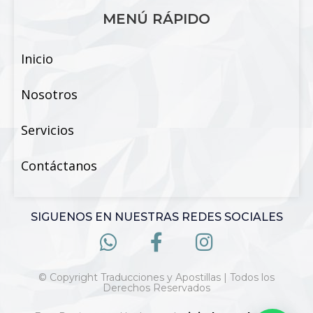
MENÚ RÁPIDO
Inicio
Nosotros
Servicios
Contáctanos
SIGUENOS EN NUESTRAS REDES SOCIALES
© Copyright Traducciones y Apostillas | Todos los
Derechos Reservados