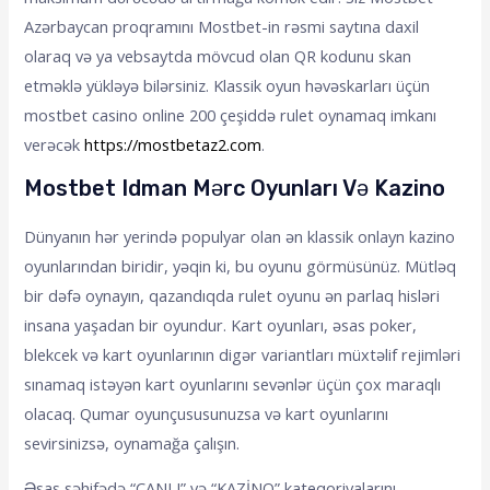
Azərbaycan proqramını Mostbet-in rəsmi saytına daxil
olaraq və ya vebsaytda mövcud olan QR kodunu skan
etməklə yükləyə bilərsiniz. Klassik oyun həvəskarları üçün
mostbet casino online 200 çeşiddə rulet oynamaq imkanı
verəcək
https://mostbetaz2.com
.
Mostbet Idman Mərc Oyunları Və Kazino
Dünyanın hər yerində populyar olan ən klassik onlayn kazino
oyunlarından biridir, yəqin ki, bu oyunu görmüsünüz. Mütləq
bir dəfə oynayın, qazandıqda rulet oyunu ən parlaq hisləri
insana yaşadan bir oyundur. Kart oyunları, əsas poker,
blekcek və kart oyunlarının digər variantları müxtəlif rejimləri
sınamaq istəyən kart oyunlarını sevənlər üçün çox maraqlı
olacaq. Qumar oyunçususunuzsa və kart oyunlarını
sevirsinizsə, oynamağa çalışın.
Əsas səhifədə “CANLI” və “KAZİNO” kateqoriyalarını