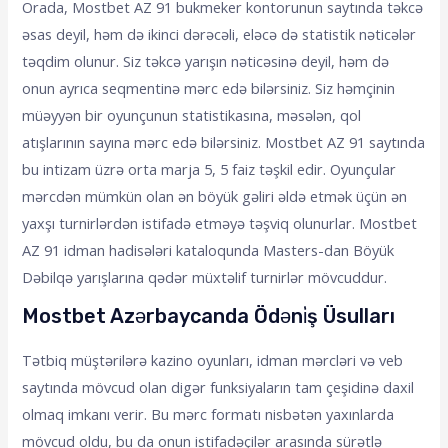
Orada, Mostbet AZ 91 bukmeker kontorunun saytında təkcə
əsas deyil, həm də ikinci dərəcəli, eləcə də statistik nəticələr
təqdim olunur. Siz təkcə yarışın nəticəsinə deyil, həm də
onun ayrıca seqmentinə mərc edə bilərsiniz. Siz həmçinin
müəyyən bir oyunçunun statistikasına, məsələn, qol
atışlarının sayına mərc edə bilərsiniz. Mostbet AZ 91 saytında
bu intizam üzrə orta marja 5, 5 faiz təşkil edir. Oyunçular
mərcdən mümkün olan ən böyük gəliri əldə etmək üçün ən
yaxşı turnirlərdən istifadə etməyə təşviq olunurlar. Mostbet
AZ 91 idman hadisələri kataloqunda Masters-dan Böyük
Dəbilqə yarışlarına qədər müxtəlif turnirlər mövcuddur.
Mostbet Azərbaycanda Ödəni̇ş Üsulları
Tətbiq müştərilərə kazino oyunları, idman mərcləri və veb
saytında mövcud olan digər funksiyaların tam çeşidinə daxil
olmaq imkanı verir. Bu mərc formatı nisbətən yaxınlarda
mövcud oldu, bu da onun istifadəçilər arasında sürətlə