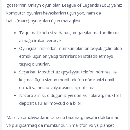
göstərmir. Onlayn oyun olan League of Legends (LoL) yalnız
kompüter oyunları həvəskarları üçün yox, həm də
bahis(mərc) oyunçuları üçün maraqlıdır.
Təqdimat kodu sizə daha çox qarşılanma təqdimatı
almağa imkan verəcək.
Oyunçular mərcdən mümkün olan ən böyük gəliri əldə
etmək üçün ən yaxşı turnirlərdən istifadə etməyə
təşviq olunurlar.
Seçərkən Mostbet az qeydiyyat telefon nömrəsi ilə
keçmək üçün sizdən mobil telefon nömrənizi daxil
etməli və hesab valyutasını seçməlisiniz.
Nəzərə alın ki, olduğunuz yerdən asılı olaraq, müxtəlif
depozit üsulları mövcud ola bilər.
Mərc və əməliyyatların tarixinə baxmaq, hesabı doldurmaq
və pul çıxarmaq da mümkündür. Smartfon və ya planşet