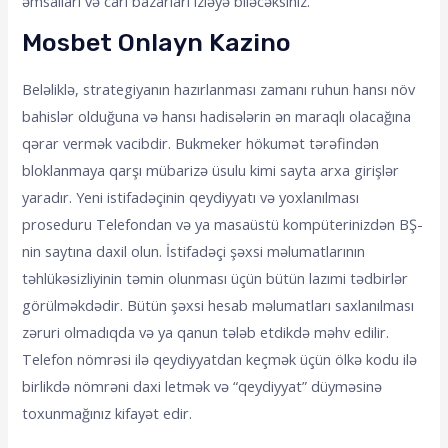
əmsalları və cari bazarları izləyə biləcəksiniz.
Mosbet Onlayn Kazino
Beləliklə, strategiyanın hazırlanması zamanı ruhun hansı növ
bahislər olduğuna və hansı hadisələrin ən maraqlı olacağına
qərar vermək vacibdir. Bukmeker hökumət tərəfindən
bloklanmaya qarşı mübarizə üsulu kimi sayta arxa girişlər
yaradır. Yeni istifadəçinin qeydiyyatı və yoxlanılması
proseduru Telefondan və ya masaüstü kompüterinizdən BŞ-
nin saytına daxil olun. İstifadəçi şəxsi məlumatlarının
təhlükəsizliyinin təmin olunması üçün bütün lazımi tədbirlər
görülməkdədir. Bütün şəxsi hesab məlumatları saxlanılması
zəruri olmadıqda və ya qanun tələb etdikdə məhv edilir.
Telefon nömrəsi ilə qeydiyyatdan keçmək üçün ölkə kodu ilə
birlikdə nömrəni daxi letmək və “qeydiyyat” düyməsinə
toxunmağınız kifayət edir.