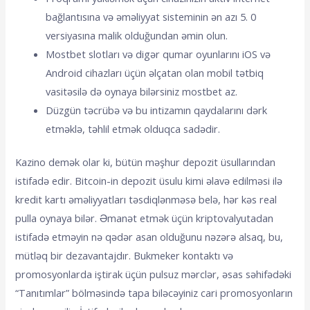
bağlantısına və əməliyyat sisteminin ən azı 5. 0
versiyasına malik olduğundan əmin olun.
Mostbet slotları və digər qumar oyunlarını iOS və
Android cihazları üçün əlçatan olan mobil tətbiq
vasitəsilə də oynaya bilərsiniz mostbet az.
Düzgün təcrübə və bu intizamın qaydalarını dərk
etməklə, təhlil etmək olduqca sadədir.
Kazino demək olar ki, bütün məşhur depozit üsullarından
istifadə edir. Bitcoin-in depozit üsulu kimi əlavə edilməsi ilə
kredit kartı əməliyyatları təsdiqlənməsə belə, hər kəs real
pulla oynaya bilər. Əmanət etmək üçün kriptovalyutadan
istifadə etməyin nə qədər asan olduğunu nəzərə alsaq, bu,
mütləq bir dezavantajdır. Bukmeker kontaktı və
promosyonlarda iştirak üçün pulsuz mərclər, əsas səhifədəki
“Tanıtımlar” bölməsində tapa biləcəyiniz cari promosyonların