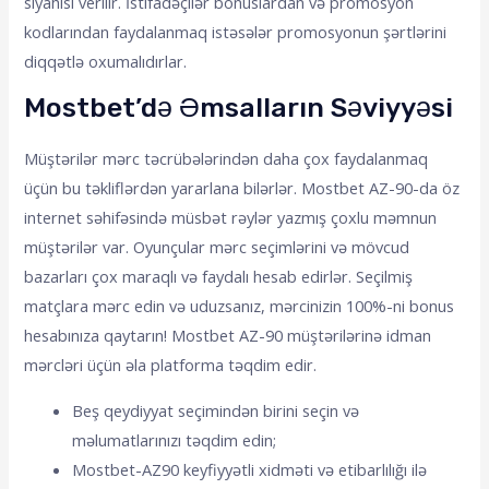
siyahısı verilir. İstifadəçilər bonuslardan və promosyon
kodlarından faydalanmaq istəsələr promosyonun şərtlərini
diqqətlə oxumalıdırlar.
Mostbet’də Əmsalların Səviyyəsi
Müştərilər mərc təcrübələrindən daha çox faydalanmaq
üçün bu təkliflərdən yararlana bilərlər. Mostbet AZ-90-da öz
internet səhifəsində müsbət rəylər yazmış çoxlu məmnun
müştərilər var. Oyunçular mərc seçimlərini və mövcud
bazarları çox maraqlı və faydalı hesab edirlər. Seçilmiş
matçlara mərc edin və uduzsanız, mərcinizin 100%-ni bonus
hesabınıza qaytarın! Mostbet AZ-90 müştərilərinə idman
mərcləri üçün əla platforma təqdim edir.
Beş qeydiyyat seçimindən birini seçin və
məlumatlarınızı təqdim edin;
Mostbet-AZ90 keyfiyyətli xidməti və etibarlılığı ilə