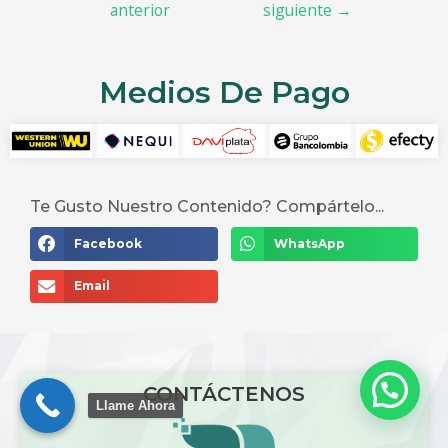
anterior
siguiente
→
Medios De Pago
Te Gusto Nuestro Contenido? Compártelo...
Facebook
WhatsApp
Email
CONTÁCTENOS
Llame Ahora