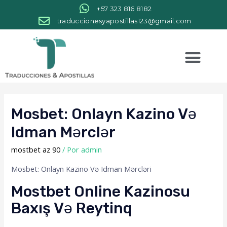
+57 323 816 8182
traduccionesyapostillas123@gmail.com
Mosbet: Onlayn Kazino Və
Idman Mərclər
mostbet az 90
/ Por
admin
Mosbet: Onlayn Kazino Və Idman Mərcləri
Mostbet Online Kazinosu
Baxış Və Reytinq