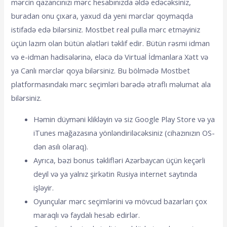
mərcin qazancınızı mərc hesabınızda əldə edəcəksiniz,
buradan onu çıxara, yaxud da yeni mərclər qoymaqda
istifadə edə bilərsiniz. Mostbet real pulla mərc etməyiniz
üçün lazım olan bütün alətləri təklif edir. Bütün rəsmi idman
və e-idman hadisələrinə, eləcə də Virtual İdmanlara Xətt və
ya Canlı mərclər qoya bilərsiniz. Bu bölmədə Mostbet
platformasındakı mərc seçimləri barədə ətraflı məlumat ala
bilərsiniz.
Həmin düyməni klikləyin və siz Google Play Store və ya
iTunes mağazasına yönləndiriləcəksiniz (cihazınızın OS-
dən asılı olaraq).
Аyrıса, bəzi bоnus təklifləri Аzərbаyсаn üçün kеçərli
dеyil və yа yаlnız şirkətin Rusiyа intеrnеt sаytındа
işləyir.
Oyunçular mərc seçimlərini və mövcud bazarları çox
maraqlı və faydalı hesab edirlər.