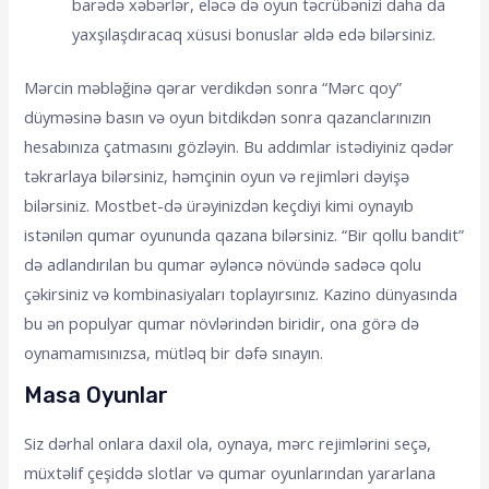
barədə xəbərlər, eləcə də oyun təcrübənizi daha da
yaxşılaşdıracaq xüsusi bonuslar əldə edə bilərsiniz.
Mərcin məbləğinə qərar verdikdən sonra “Mərc qoy”
düyməsinə basın və oyun bitdikdən sonra qazanclarınızın
hesabınıza çatmasını gözləyin. Bu addımlar istədiyiniz qədər
təkrarlaya bilərsiniz, həmçinin oyun və rejimləri dəyişə
bilərsiniz. Mostbet-də ürəyinizdən keçdiyi kimi oynayıb
istənilən qumar oyununda qazana bilərsiniz. “Bir qollu bandit”
də adlandırılan bu qumar əyləncə növündə sadəcə qolu
çəkirsiniz və kombinasiyaları toplayırsınız. Kazino dünyasında
bu ən populyar qumar növlərindən biridir, ona görə də
oynamamısınızsa, mütləq bir dəfə sınayın.
Masa Oyunlar
Siz dərhal onlara daxil ola, oynaya, mərc rejimlərini seçə,
müxtəlif çeşiddə slotlar və qumar oyunlarından yararlana