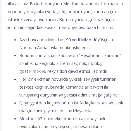
biləcəksiniz. Bu kateqoriyada Mostbet kazino platformasının
ən populyar oyunları yerləşir ki, bunlar oyunçuların ən çox
üstünlük verdiyi oyunlardır. Bütün oyunları görmək üçün
bölmənin sağındakı xüsusi mavi düyməyə basa bilərsiniz.
Azərbaycanda Mostbet 90 yerli MMA döyüşçüsü
Nəriman Abbasovla əməkdaşlıq edir.
Bundan sonra şəxsi kabinetdə “Hesabdan çıxarmaq”
səhifəsinə keçmək, sistemi seçmək, məbləği
göstərmək və rekvizitləri qeyd etmək lazımdır.
Hər bir e-idman növündə yüksək səviyyəli turnirlər
tez-tez keçirilir, burada komandalar bir-biri ilə
vuruşaraq dünyanın ən yaxşısı adını almağa çalışırlar.
Qeydiyyatdan keçmiş bütün istifadəçilər istənilən canlı
matçın canlı yayımını pulsuz izləyə bilər.
Mostbet AZ bukmeker kontoru azərbaycanlı
oyunçular üçün ən yaxşı seçim hesab olunur.