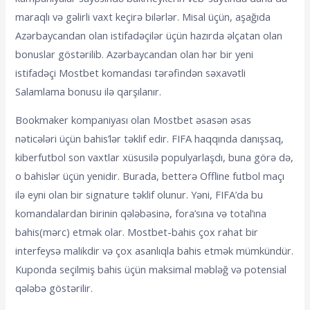
maraqlı və gəlirli vaxt keçirə bilərlər. Misal üçün, aşağıda
Azərbaycandan olan istifadəçilər üçün hazırda əlçatan olan
bonuslar göstərilib. Azərbaycandan olan hər bir yeni
istifadəçi Mostbet komandası tərəfindən səxavətli
Salamlama bonusu ilə qarşılanır.
Bookmaker kompaniyası olan Mostbet əsasən əsas
nəticələri üçün bahis’lər təklif edir. FIFA haqqında danışsaq,
kiberfutbol son vaxtlar xüsusilə populyarlaşdı, buna görə də,
o bahislər üçün yenidir. Burada, betterə Offline futbol maçı
ilə eyni olan bir signature təklif olunur. Yəni, FIFA’da bu
komandalardan birinin qələbəsinə, fora’sına və total’ına
bahis(mərc) etmək olar. Mostbet-bahis çox rahat bir
interfeysə malikdir və çox asanlıqla bahis etmək mümkündür.
Kuponda seçilmiş bahis üçün maksimal məbləğ və potensial
qələbə göstərilir.