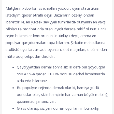
Matçların xəbərləri və icmalları yoxdur, oyun statistikası
istədiyim qədər ətraflı deyil. Bazarların özəlliyi ondan
ibarətdir ki, ən yüksək səviyyəli turnirlərdə dünyanın ən yaxşı
ofisləri ilə rəqabət edə bilən layiqli dərəcə təklif olunur. Canlı
rejim bukmeker kontorunun üstünlüyü deyil, amma ən
populyar qarşıdurmaları tapa bilərəm. Şirkətin məhsullarına
stolüstü oyunlar, arcade oyunları, slot maşınları, o cümlədən
mütərəqqi cekpotlar daxildir.
Qeydiyyatdan dərhal sonra siz ilk dəfə pul qoyduqda
550 AZN-ə qədər +100% bonusu dərhal hesabınızda
əldə edə bilərsiniz.
Bu populyar rejimdə demək olar ki, həmişə güclü
bonuslar olur, sizin həmçinin hər zaman böyük məbləğ
qazanmaq şansınız var.
Əlavə olaraq, siz yeni qumar oyunlarının buraxılışı