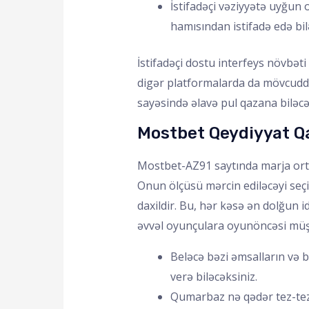
İstifadəçi vəziyyətə uyğun 
hamısından istifadə edə bil
İstifadəçi dostu interfeys növbət
digər platformalarda da mövcuddur
sayəsində əlavə pul qazana biləcə
Mostbet Qeydiyyat Q
Mostbet-AZ91 saytında marja orta
Onun ölçüsü mərcin ediləcəyi seçil
daxildir. Bu, hər kəsə ən dolğun
əvvəl oyunçulara oyunöncəsi müşa
Beləcə bəzi əmsalların və b
verə biləcəksiniz.
Qumarbaz nə qədər tez-tez 