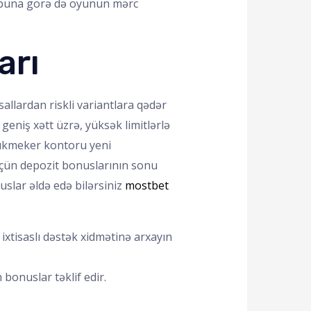
r, buna görə də oyunun mərc
arı
llardan riskli variantlara qədər
geniş xətt üzrə, yüksək limitlərlə
bukmeker kontoru yeni
 üçün depozit bonuslarının sonu
slar əldə edə bilərsiniz
mostbet
ixtisaslı dəstək xidmətinə arxayın
bonuslar təklif edir.