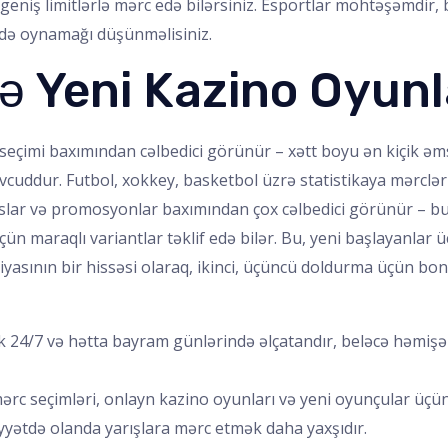
 geniş limitlərlə mərc edə bilərsiniz. Esportlar möhtəşəmdi
ndə oynamağı düşünməlisiniz.
 Yeni Kazino Oyunl
eçimi baxımından cəlbedici görünür – xətt boyu ən kiçik əmsa
uddur. Futbol, ​​xokkey, basketbol üzrə statistikaya mərclər 
uslar və promosyonlar baxımından çox cəlbedici görünür – 
çün maraqlı variantlar təklif edə bilər. Bu, yeni başlayanlar
asının bir hissəsi olaraq, ikinci, üçüncü doldurma üçün bonu
k 24/7 və hətta bayram günlərində əlçatandır, beləcə həmişə 
rc seçimləri, onlayn kazino oyunları və yeni oyunçular üçün 
yyətdə olanda yarışlara mərc etmək daha yaxşıdır.