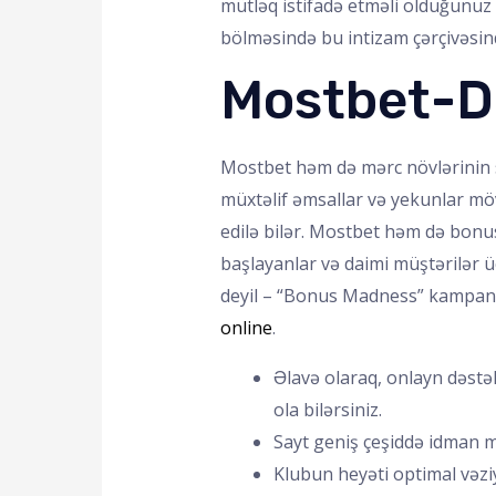
mütləq istifadə etməli olduğunuz
bölməsində bu intizam çərçivəsi
Mostbet-Də
Mostbet həm də mərc növlərinin s
müxtəlif əmsallar və yekunlar mövc
edilə bilər. Mostbet həm də bon
başlayanlar və daimi müştərilər ü
deyil – “Bonus Madness” kampaniy
online
.
Əlavə olaraq, onlayn dəstə
ola bilərsiniz.
Sayt geniş çeşiddə idman mə
Klubun heyəti optimal vəzi