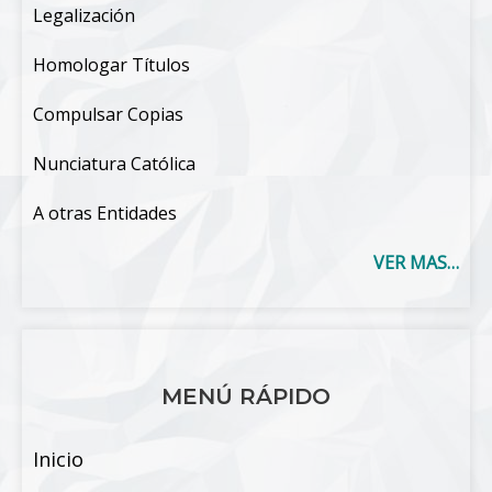
Legalización
Homologar Títulos
Compulsar Copias
Nunciatura Católica
A otras Entidades
VER MAS…
MENÚ RÁPIDO
Inicio