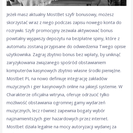
Jeżeli masz aktualny MostBet szyfr bonusowy, możesz
skorzystać wraz z niego podczas zapisu nowego konta do
rozrywki. Szyfr promocyjny zezwala aktywować bonus
powitalny wyjąwszy depozytu na bezpłatne spiny, które z
automatu zostaną przypisane do odwiedzenia Twego opisie
użytkownika. Zagraj zbytnio bonus bez wpłaty, by uniknąć
zaryzykowania związanego spośród obstawianiem
komputerów kasynowych zbytnio własne środki pieniężne.
Mostbet PL na nowo definiuje integrację zakładów
muzycznych i gier kasynowych online na jakiejś systemie. W
Charakterze oficjalna witryna, oferuje odrzucić tylko
możliwość obstawiania ogromnej gamy wydarzeń
muzycznych, lecz również zapewnia bogaty wybór
najznamienitszych gier hazardowych przez internet.
Mostbet działa legalnie na mocy autoryzacji wydanej za