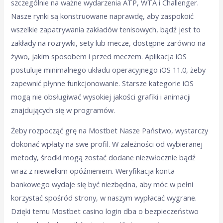
szczególnie na ważne wydarzenia ATP, WTA i Challenger.
Nasze rynki są konstruowane naprawdę, aby zaspokoić
wszelkie zapatrywania zakładów tenisowych, bądź jest to
zakłady na rozrywki, sety lub mecze, dostępne zarówno na
żywo, jakim sposobem i przed meczem. Aplikacja iOS
postuluje minimalnego układu operacyjnego iOS 11.0, żeby
zapewnić płynne funkcjonowanie. Starsze kategorie iOS
mogą nie obsługiwać wysokiej jakości grafiki i animacji
znajdujących się w programów.
Żeby rozpocząć grę na Mostbet Nasze Państwo, wystarczy
dokonać wpłaty na swe profil. W zależności od wybieranej
metody, środki mogą zostać dodane niezwłocznie bądź
wraz z niewielkim opóźnieniem. Weryfikacja konta
bankowego wydaje się być niezbędna, aby móc w pełni
korzystać spośród strony, w naszym wypłacać wygrane.
Dzięki temu Mostbet casino login dba o bezpieczeństwo