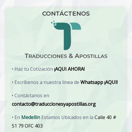
CONTÁCTENOS
• Haz tu Cotización
¡AQUI AHORA!
• Escríbenos a nuestra linea de
Whatsapp ¡AQUI!
• Contáctanos en
contacto@traduccionesyapostillas.org
• En
Medellin
Estamos Ubicados en la
Calle 40 #
51 79 OFC 403