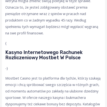
witryna mogła zmienić swoją politykę w tejże sprawie.
Oznacza to, że jesteś zobligowany obstawić premia
pieniądze otrzymane wraz z spinów w pracach nad
produktem co w żadnym wypadku 45 razy. Według
spełnieniu tych wymagań będziesz mógł wypłacić wygraną
na swe profil finansowe.
{
Kasyno Internetowego Rachunek
Rozliczeniowy Mostbet W Polsce
-}
Mostbet Casino jest to platforma dla tychże, którzy szukają
emocji i chcą spróbować swego szczęścia w różnych grach,
od momentu automatów po zakłady na ulubione dziedziny
sportowe. W ofercie naszego kasyna i bukmachera
dysponujemy też ciekawe bonusy bez depozytu. Katalogów