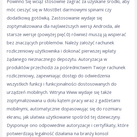
Powinno Się wciąż stosownie zagrać za uzyskane środki, aby
móc cieszyć się w MostBet darmowymi spinami czy
dodatkową gotówką. Zastosowanie wydaje się
zoptymalizowana dla najświeższych wersji Androida, ale
starsze wersje (powyżej pięć.0) również muszą ją wspierać
bez znaczących problemów. Należy założyć rachunek
rozliczeniowy użytkownika i dokonać pierwszej wpłaty
żądanego nieznacznego depozytu. Autoryzacja w
produktów przechodzi za pośrednictwem Twoje rachunek
rozliczeniowy, zapewniając dostęp do odwiedzenia
wszystkich funkcji i funkcjonalności dostosowanych do
urządzeń mobilnych. Witryna Www wydaje się także
zoptymalizowana u dołu kątem pracy wraz z gadżetami
mobilnymi, automatycznie dopasowując się do rozmiaru
ekranu, jak ułatwia użytkowanie spośród tej dziewczyny.
Dysponuje ono odpowiednie autoryzacje i certyfikaty, które
potwierdzają legalność działania na branży konsol