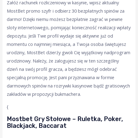
Załóż rachunek rozliczeniowy w kasynie, wpisz aktualny
MostBet promo szyfr i odbierz 30 bezpłatnych spinów za
darmo! Dzięki niemu możesz bezpłatnie zagrać w pewne
sloty internetowego, pomijając konieczność realizacji wpłaty
depozytu. Jeśli Twe profil wydaje się aktywne już od
momentu co najmniej miesiąca, a Twoja osoba świętujesz
urodziny, MostBet dzierży gwoli Cię wyjątkowy nadprogram
urodzinowy. Należy, że zalogujesz się w ten szczególny
dzień na swój profil gracza, a będziesz mógł odebrać
specjalną promocję. Jest pani przyznawana w formie
darmowych spinów na rozrywki kasynowe bądź gratisowych
zakładów w propozycji bukmachera.
{
Mostbet Gry Stołowe – Ruletka, Poker,
Blackjack, Baccarat