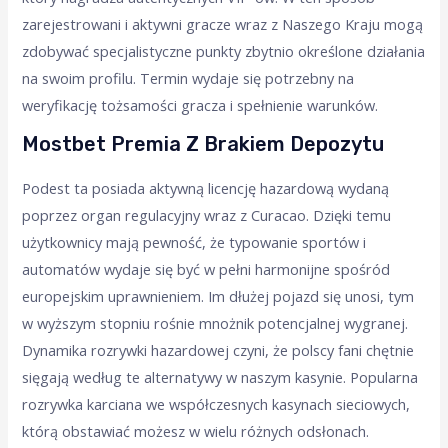
zarejestrowani i aktywni gracze wraz z Naszego Kraju mogą
zdobywać specjalistyczne punkty zbytnio określone działania
na swoim profilu. Termin wydaje się potrzebny na
weryfikację tożsamości gracza i spełnienie warunków.
Mostbet Premia Z Brakiem Depozytu
Podest ta posiada aktywną licencję hazardową wydaną
poprzez organ regulacyjny wraz z Curacao. Dzięki temu
użytkownicy mają pewność, że typowanie sportów i
automatów wydaje się być w pełni harmonijne spośród
europejskim uprawnieniem. Im dłużej pojazd się unosi, tym
w wyższym stopniu rośnie mnożnik potencjalnej wygranej.
Dynamika rozrywki hazardowej czyni, że polscy fani chętnie
sięgają według te alternatywy w naszym kasynie. Popularna
rozrywka karciana we współczesnych kasynach sieciowych,
którą obstawiać możesz w wielu różnych odsłonach.