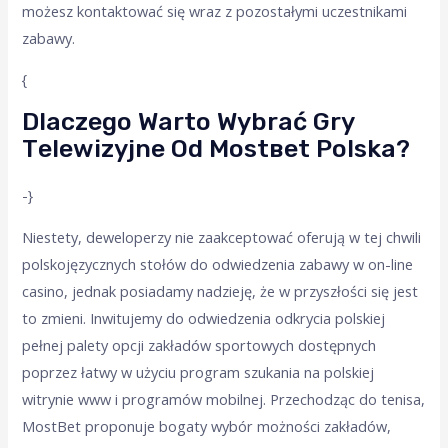
możesz kontaktować się wraz z pozostałymi uczestnikami
zabawy.
{
Dlасzеgо Wаrtо Wybrаć Gry
Tеlеwіzyjnе Оd Mоstвеt Роlskа?
-}
Niestety, deweloperzy nie zaakceptować oferują w tej chwili
polskojęzycznych stołów do odwiedzenia zabawy w on-line
casino, jednak posiadamy nadzieję, że w przyszłości się jest
to zmieni. Inwitujemy do odwiedzenia odkrycia polskiej
pełnej palety opcji zakładów sportowych dostępnych
poprzez łatwy w użyciu program szukania na polskiej
witrynie www i programów mobilnej. Przechodząc do tenisa,
MostBet proponuje bogaty wybór możności zakładów,