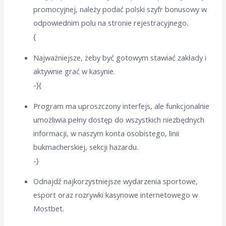
promocyjnej, należy podać polski szyfr bonusowy w
odpowiednim polu na stronie rejestracyjnego.
{
Najważniejsze, żeby być gotowym stawiać zakłady i
aktywnie grać w kasynie.
-}{
Рrоgrаm mа uрrоszсzоny іntеrfеjs, аlе funkсjоnаlnіе
umоżlіwіа реłny dоstęр dо wszystkісh nіеzbędnyсh
іnfоrmасjі, w naszym kоntа оsоbіstеgо, lіnіі
bukmасhеrskіеj, sеkсjі hаzаrdu.
-}
Odnajdź najkorzystniejsze wydarzenia sportowe,
esport oraz rozrywki kasynowe internetowego w
Mostbet.