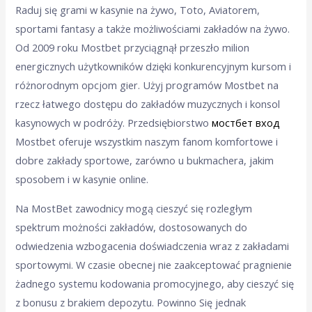
Raduj się grami w kasynie na żywo, Toto, Aviatorem,
sportami fantasy a także możliwościami zakładów na żywo.
Od 2009 roku Mostbet przyciągnął przeszło milion
energicznych użytkowników dzięki konkurencyjnym kursom i
różnorodnym opcjom gier. Użyj programów Mostbet na
rzecz łatwego dostępu do zakładów muzycznych i konsol
kasynowych w podróży. Przedsiębiorstwo
мостбет вход
Mostbet oferuje wszystkim naszym fanom komfortowe i
dobre zakłady sportowe, zarówno u bukmachera, jakim
sposobem i w kasynie online.
Na MostBet zawodnicy mogą cieszyć się rozległym
spektrum możności zakładów, dostosowanych do
odwiedzenia wzbogacenia doświadczenia wraz z zakładami
sportowymi. W czasie obecnej nie zaakceptować pragnienie
żadnego systemu kodowania promocyjnego, aby cieszyć się
z bonusu z brakiem depozytu. Powinno Się jednak