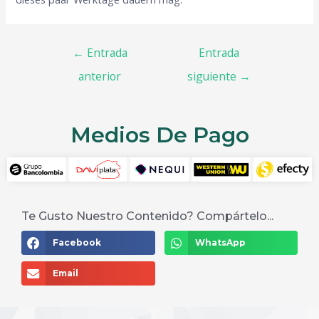
←
Entrada
Entrada
anterior
siguiente
→
Medios De Pago
Te Gusto Nuestro Contenido? Compártelo...
Facebook
WhatsApp
Email