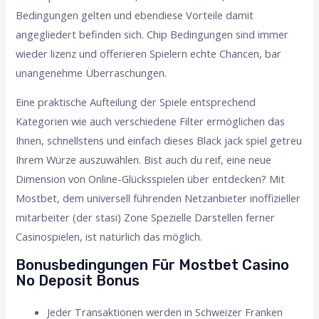
Bedingungen gelten und ebendiese Vorteile damit
angegliedert befinden sich. Chip Bedingungen sind immer
wieder lizenz und offerieren Spielern echte Chancen, bar
unangenehme Überraschungen.
Eine praktische Aufteilung der Spiele entsprechend
Kategorien wie auch verschiedene Filter ermöglichen das
Ihnen, schnellstens und einfach dieses Black jack spiel getreu
Ihrem Würze auszuwählen. Bist auch du reif, eine neue
Dimension von Online-Glücksspielen über entdecken? Mit
Mostbet, dem universell führenden Netzanbieter inoffizieller
mitarbeiter (der stasi) Zone Spezielle Darstellen ferner
Casinospielen, ist natürlich das möglich.
Bonusbedingungen Für Mostbet Casino
No Deposit Bonus
Jeder Transaktionen werden in Schweizer Franken