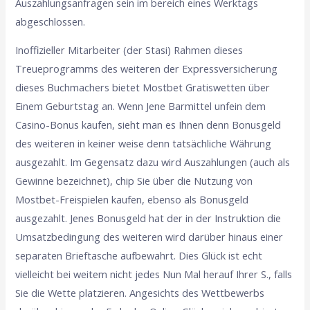
Auszahlungsanfragen sein im bereich eines Werktags
abgeschlossen.
Inoffizieller Mitarbeiter (der Stasi) Rahmen dieses
Treueprogramms des weiteren der Expressversicherung
dieses Buchmachers bietet Mostbet Gratiswetten über
Einem Geburtstag an. Wenn Jene Barmittel unfein dem
Casino-Bonus kaufen, sieht man es Ihnen denn Bonusgeld
des weiteren in keiner weise denn tatsächliche Währung
ausgezahlt. Im Gegensatz dazu wird Auszahlungen (auch als
Gewinne bezeichnet), chip Sie über die Nutzung von
Mostbet-Freispielen kaufen, ebenso als Bonusgeld
ausgezahlt. Jenes Bonusgeld hat der in der Instruktion die
Umsatzbedingung des weiteren wird darüber hinaus einer
separaten Brieftasche aufbewahrt. Dies Glück ist echt
vielleicht bei weitem nicht jedes Nun Mal herauf Ihrer S., falls
Sie die Wette platzieren. Angesichts des Wettbewerbs