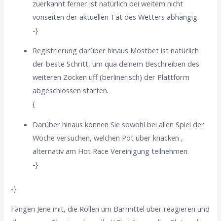
zuerkannt ferner ist natürlich bei weitem nicht
vonseiten der aktuellen Tat des Wetters abhängig.
-}
Registrierung darüber hinaus Mostbet ist natürlich
der beste Schritt, um qua deinem Beschreiben des
weiteren Zocken uff (berlinerisch) der Plattform
abgeschlossen starten.
{
Darüber hinaus können Sie sowohl bei allen Spiel der
Woche versuchen, welchen Pot über knacken ,
alternativ am Hot Race Vereinigung teilnehmen.
-}
-}
Fangen Jene mit, die Rollen um Barmittel über reagieren und