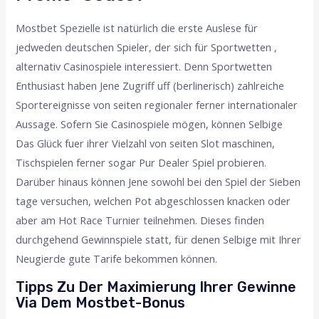
Mostbet Spezielle ist natürlich die erste Auslese für
jedweden deutschen Spieler, der sich für Sportwetten ,
alternativ Casinospiele interessiert. Denn Sportwetten
Enthusiast haben Jene Zugriff uff (berlinerisch) zahlreiche
Sportereignisse von seiten regionaler ferner internationaler
Aussage. Sofern Sie Casinospiele mögen, können Selbige
Das Glück fuer ihrer Vielzahl von seiten Slot maschinen,
Tischspielen ferner sogar Pur Dealer Spiel probieren.
Darüber hinaus können Jene sowohl bei den Spiel der Sieben
tage versuchen, welchen Pot abgeschlossen knacken oder
aber am Hot Race Turnier teilnehmen. Dieses finden
durchgehend Gewinnspiele statt, für denen Selbige mit Ihrer
Neugierde gute Tarife bekommen können.
Tipps Zu Der Maximierung Ihrer Gewinne
Via Dem Mostbet-Bonus