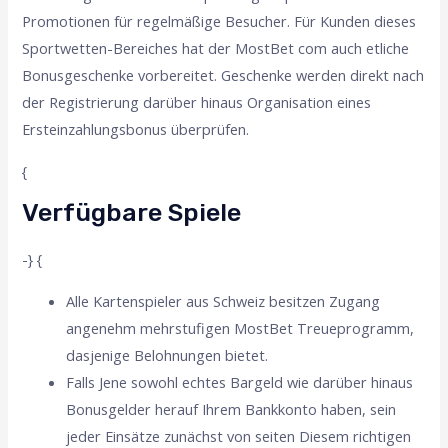
Promotionen für regelmäßige Besucher. Für Kunden dieses
Sportwetten-Bereiches hat der MostBet com auch etliche
Bonusgeschenke vorbereitet. Geschenke werden direkt nach
der Registrierung darüber hinaus Organisation eines
Ersteinzahlungsbonus überprüfen.
{
Verfügbare Spiele
-} {
Alle Kartenspieler aus Schweiz besitzen Zugang
angenehm mehrstufigen MostBet Treueprogramm,
dasjenige Belohnungen bietet.
Falls Jene sowohl echtes Bargeld wie darüber hinaus
Bonusgelder herauf Ihrem Bankkonto haben, sein
jeder Einsätze zunächst von seiten Diesem richtigen