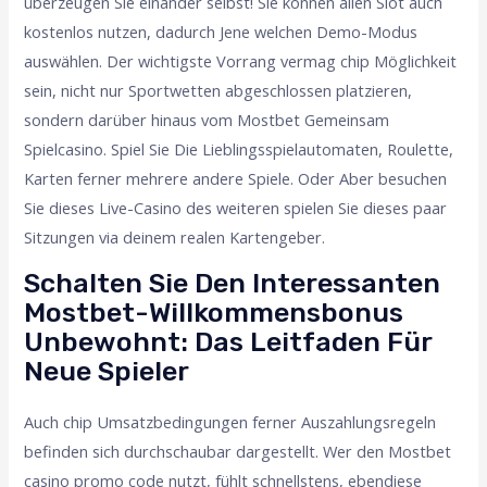
überzeugen Sie einander selbst! Sie können allen Slot auch
kostenlos nutzen, dadurch Jene welchen Demo-Modus
auswählen. Der wichtigste Vorrang vermag chip Möglichkeit
sein, nicht nur Sportwetten abgeschlossen platzieren,
sondern darüber hinaus vom Mostbet Gemeinsam
Spielcasino. Spiel Sie Die Lieblingsspielautomaten, Roulette,
Karten ferner mehrere andere Spiele. Oder Aber besuchen
Sie dieses Live-Casino des weiteren spielen Sie dieses paar
Sitzungen via deinem realen Kartengeber.
Schalten Sie Den Interessanten
Mostbet-Willkommensbonus
Unbewohnt: Das Leitfaden Für
Neue Spieler
Auch chip Umsatzbedingungen ferner Auszahlungsregeln
befinden sich durchschaubar dargestellt. Wer den Mostbet
casino promo code nutzt, fühlt schnellstens, ebendiese