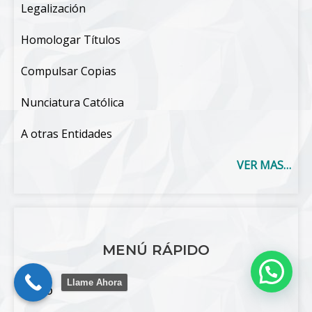
Legalización
Homologar Títulos
Compulsar Copias
Nunciatura Católica
A otras Entidades
VER MAS…
MENÚ RÁPIDO
Llame Ahora
Inicio