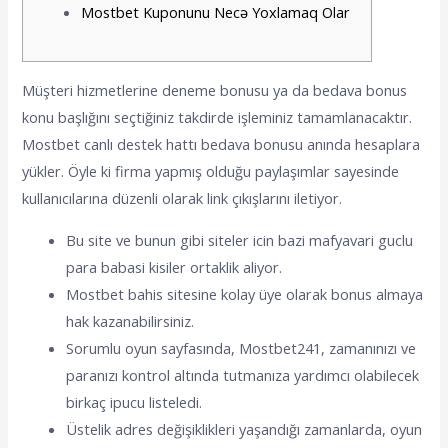
Mostbet Kuponunu Necə Yoxlamaq Olar
Müşteri hizmetlerine deneme bonusu ya da bedava bonus
konu başlığını seçtiğiniz takdirde işleminiz tamamlanacaktır.
Mostbet canlı destek hattı bedava bonusu anında hesaplara
yükler. Öyle ki firma yapmış olduğu paylaşımlar sayesinde
kullanıcılarına düzenli olarak link çıkışlarını iletiyor.
Bu site ve bunun gibi siteler icin bazi mafyavari guclu
para babasi kisiler ortaklik aliyor.
Mostbet bahis sitesine kolay üye olarak bonus almaya
hak kazanabilirsiniz.
Sorumlu oyun sayfasında, Mostbet241, zamanınızı ve
paranızı kontrol altında tutmanıza yardımcı olabilecek
birkaç ipucu listeledi.
Üstelik adres değişiklikleri yaşandığı zamanlarda, oyun