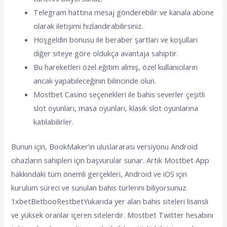
Telegram hattına mesaj gönderebilir ve kanala abone
olarak iletişimi hızlandırabilirsiniz.
Hoşgeldin bonusu ile beraber şartları ve koşulları
diğer siteye göre oldukça avantaja sahiptir.
Bu hareketleri özel eğitim almış, özel kullanıcıların
ancak yapabileceğinin bilincinde olun.
Mostbet Casino seçenekleri ile bahis severler çeşitli
slot oyunları, masa oyunları, klasik slot oyunlarına
katılabilirler.
Bunun için, BookMaker’ın uluslararası versiyonu Android
cihazların sahipleri için başvurular sunar. Artık Mostbet App
hakkındaki tüm önemli gerçekleri, Android ve iOS için
kurulum süreci ve sunulan bahis türlerini biliyorsunuz.
1xbetBetbooRestbetYukarıda yer alan bahis siteleri lisanslı
ve yüksek oranlar içeren sitelerdir. Mostbet Twitter hesabını