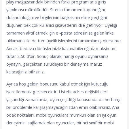
play mağazasındaki birinden farklı programlarla giriş
yapılması mümkündür. Sitenin tamamen kapandığını,
dolandırıldığını ve bilgilerinin başkasının eline geçtiğini
düşünen pek çok kullanıcı şikayetlerini dile getiriyor. Üyeliği
tamamen aktif etmek için e -posta adresinize gelen linke
tıklamanız ile de tüm üyelik işlemlerini tamamlamış olursunuz.
Ancak, bedava dönüşlerinizle kazanabileceğiniz maksimum
tutar 2,50 tl’dir. Sonuç olarak, hangi oyunu oynarsanız
oynayın, gerçekten sürükleyici bir deneyime maruz
kalacağınızı bilirsiniz.
Ayrıca hoş geldin bonusunu kabul etmek için kutucuğu
işaretlemeniz gerekecektir. Üstelik adres değişiklikleri
yaşandığı zamanlarda, oyun çeşitliliği konusunda da herhangi
bir problemle karşılaşmayacağınızdan emin olabilirsiniz. Ana
odak noktaları, mobil oyunculara mümkün olan en iyi oyun
deneyimini sağlamak olan oyuncular, birinci sınıf bir mobil