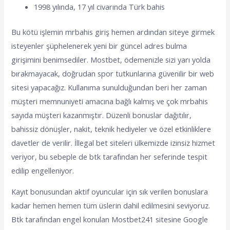
1998 yılında, 17 yıl civarında Türk bahis
Bu kötü işlemin mrbahis giriş hemen ardından siteye girmek
isteyenler şüphelenerek yeni bir güncel adres bulma
girişimini benimsediler. Mostbet, ödemenizle sizi yarı yolda
bırakmayacak, doğrudan spor tutkunlarına güvenilir bir web
sitesi yapacağız. Kullanıma sunulduğundan beri her zaman
müşteri memnuniyeti amacına bağlı kalmış ve çok mrbahis
sayıda müşteri kazanmıştır. Düzenli bonuslar dağıtılır,
bahissiz dönüşler, nakit, teknik hediyeler ve özel etkinliklere
davetler de verilir. İllegal bet siteleri ülkemizde izinsiz hizmet
veriyor, bu sebeple de btk tarafından her seferinde tespit
edilip engelleniyor.
Kayıt bonusundan aktif oyuncular için sık verilen bonuslara
kadar hemen hemen tüm üslerin dahil edilmesini seviyoruz.
Btk tarafından engel konulan Mostbet241 sitesine Google