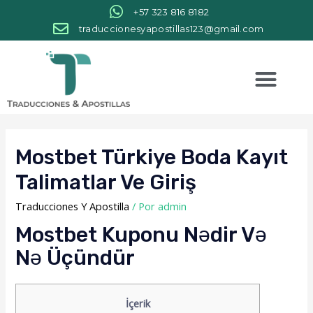
+57 323 816 8182
traduccionesyapostillas123@gmail.com
Mostbet Türkiye Boda Kayıt
Talimatlar Ve Giriş
Traducciones Y Apostilla
/ Por
admin
Mostbet Kuponu Nədir Və
Nə Üçündür
İçerik