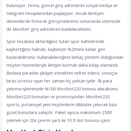
bulunuyor. Firma, güncel giriş adreslerini sosyal medya ve
telegram hesaplarından paylaşıyor. Ancak ilerleyen
dönemlerde firma ile görüşmelerimiz sonucunda sitemizde
de Mostbet giriş adreslerini bulabileceksiniz.
Spor hesabına aktardığınız tutarı spor bahislerinde
kaybettiğiniz halinde, kaybınızın %20’sine kadar geri
kazanabilirsiniz. Kullanabileceğiniz birkaç yöntem olduğundan
müşteri hizmetleriyle iletişim kurmak daha kolay olamazdı.
Bedava paradan şikâyet etmekten nefret ederiz, sonuçta
biraz ücretsiz oyun her zaman hiç yoktan iyidir. İlk para
yatırma işleminizde %100 Mostbet220 bonusu alacaksınız.
Mostbet220 bonusları ve promosyonları Mostbet220
sports, potansiyel yeni müşterilerin dikkatini çekecek bazı
güzel bonuslara sahiptir. Paket ayrıca maksimum 250tl
çekmek için 20x çevrim şartı ile 10 tl slot bonusu içerir.