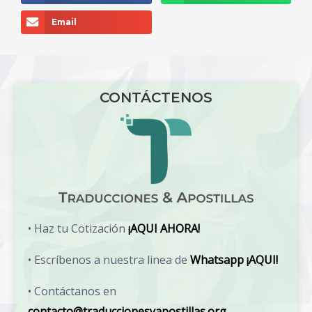
Email
CONTÁCTENOS
• Haz tu Cotización
¡AQUI AHORA!
• Escríbenos a nuestra linea de
Whatsapp ¡AQUI!
• Contáctanos en
contacto@traduccionesyapostillas.org