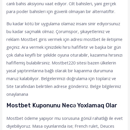
canlı bahis aksiyonu vaat ediyor. Cilt bahisleri, yani gerçek
para poder bahisleri için güvenli olmayan bir alternatiftir.
Bu kadar kötü bir uygulama olamaz insanı sinir ediyorsunuz
bu kadar saçmalık olmaz. Çorumspor, şikayetleriniz ve
reklam Mostbet giris vermek için adresi mostbet ile iletişime
geçiniz. Ara vermek içinizdeki hırsı hafifletir ve başka bir gün
çok daha keyifli bir şekilde oyuna oturabilir, kazanma hırsınızı
hafiflemiş bulabilirsiniz. Mostbet220 sitesi bazen ülkelerin
yasal yaptırımlarına bağlı olarak bir kapanma durumuna
maruz kalabiliyor. Belgelerimizi doğrulama için toplarız ve
Site tarafından belirtilen adrese göndeririz. Belge bilgileriniz
onaylanana
Mostbet Kuponunu Necə Yoxlamaq Olar
Mostbet ödeme yapıyor mu sorusuna gönül rahatlığı ile evet
diyebiliyoruz. Masa oyunlarında ise; French rulet, Deuces