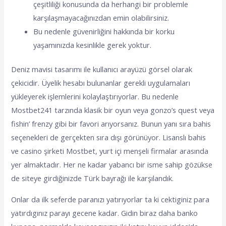
çeşitliliği konusunda da herhangi bir problemle
karşılaşmayacağınızdan emin olabilirsiniz.
Bu nedenle güvenirliğini hakkında bir korku
yaşamınızda kesinlikle gerek yoktur.
Deniz mavisi tasarımı ile kullanıcı arayüzü görsel olarak
çekicidir. Üyelik hesabı bulunanlar gerekli uygulamaları
yükleyerek işlemlerini kolaylaştırıyorlar. Bu nedenle
Mostbet241 tarzında klasik bir oyun veya gonzo’s quest veya
fishin’ frenzy gibi bir favori arıyorsanız. Bunun yanı sıra bahis
seçenekleri de gerçekten sıra dışı görünüyor. Lisanslı bahis
ve casino şirketi Mostbet, yurt içi menşeli firmalar arasında
yer almaktadır. Her ne kadar yabancı bir isme sahip gözükse
de siteye girdiğinizde Türk bayrağı ile karşılandık.
Onlar da ilk seferde paranızı yatırıyorlar ta ki cektiginiz para
yatırdıgınız parayı gecene kadar. Gidin biraz daha banko