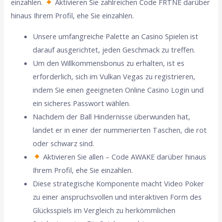
einzahlen.
Aktivieren Sie zahlreichen Code FRTNE darüber
hinaus Ihrem Profil, ehe Sie einzahlen.
Unsere umfangreiche Palette an Casino Spielen ist
darauf ausgerichtet, jeden Geschmack zu treffen.
Um den Willkommensbonus zu erhalten, ist es
erforderlich, sich im Vulkan Vegas zu registrieren,
indem Sie einen geeigneten Online Casino Login und
ein sicheres Passwort wählen.
Nachdem der Ball Hindernisse überwunden hat,
landet er in einer der nummerierten Taschen, die rot
oder schwarz sind.
Aktivieren Sie allen – Code AWAKE darüber hinaus
Ihrem Profil, ehe Sie einzahlen.
Diese strategische Komponente macht Video Poker
zu einer anspruchsvollen und interaktiven Form des
Glücksspiels im Vergleich zu herkömmlichen