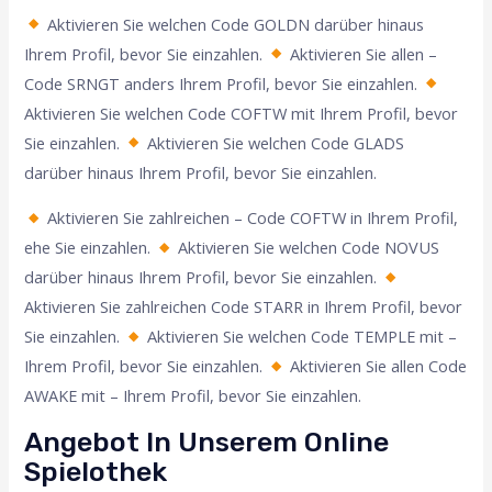
Aktivieren Sie welchen Code GOLDN darüber hinaus
Ihrem Profil, bevor Sie einzahlen.
Aktivieren Sie allen –
Code SRNGT anders Ihrem Profil, bevor Sie einzahlen.
Aktivieren Sie welchen Code COFTW mit Ihrem Profil, bevor
Sie einzahlen.
Aktivieren Sie welchen Code GLADS
darüber hinaus Ihrem Profil, bevor Sie einzahlen.
Aktivieren Sie zahlreichen – Code COFTW in Ihrem Profil,
ehe Sie einzahlen.
Aktivieren Sie welchen Code NOVUS
darüber hinaus Ihrem Profil, bevor Sie einzahlen.
Aktivieren Sie zahlreichen Code STARR in Ihrem Profil, bevor
Sie einzahlen.
Aktivieren Sie welchen Code TEMPLE mit –
Ihrem Profil, bevor Sie einzahlen.
Aktivieren Sie allen Code
AWAKE mit – Ihrem Profil, bevor Sie einzahlen.
Angebot In Unserem Online
Spielothek