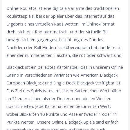
Online-Roulette ist eine digitale Variante des traditionellen
Roulettespiels, bei der Spieler über das Internet auf das
Ergebnis eines virtuellen Rads wetten. Im Online-Format
dreht sich das Rad automatisch, und der virtuelle Ball
bewegt sich entgegengesetzt entlang des Randes.
Nachdem der Ball Hindernisse überwunden hat, landet er in
einer der nummerierten Taschen, die rot oder schwarz sind.
Blackjack ist ein beliebtes Kartenspiel, das in unserem Online
Casino in verschiedenen Varianten wie American Blackjack,
European Blackjack und Single Deck Blackjack verfügbar ist.
Das Ziel des Spiels ist es, mit Ihren Karten einen Wert näher
an 21 zu erreichen als der Dealer, ohne diesen Wert zu
überschreiten. Jede Karte hat einen bestimmten Wert,
wobei Bildkarten 10 Punkte und Asse entweder 1 oder 11
Punkte werten. Unsere Online Blackjack Spiele sind einfach
zu verstehen und bieten sowohl Anfängern als auch