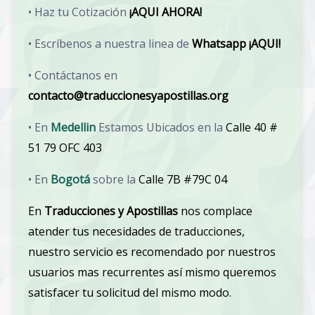
• Haz tu Cotización
¡AQUI AHORA!
• Escríbenos a nuestra linea de
Whatsapp ¡AQUI!
• Contáctanos en
contacto@traduccionesyapostillas.org
• En
Medellin
Estamos Ubicados en la
Calle 40 #
51 79 OFC 403
• En
Bogotá
sobre la
Calle 7B #79C 04
En
Traducciones y Apostillas
nos complace
atender tus necesidades de traducciones,
nuestro servicio es recomendado por nuestros
usuarios mas recurrentes así mismo queremos
satisfacer tu solicitud del mismo modo.