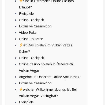
sind In Österreich Online Casinos
Erlaubt?
Freispiele
Online Blackjack
Exclusive Casino-boni
Video Poker
Online Roulette
ist Das Spielen Im Vulkan Vegas
Sicher?
Online Blackjack
Online Casino Spielen In Österreich:
Vulkan Vegas!
Angebot In Unserem Online Spielothek
Exclusive Casino-boni
welcher Willkommensbonus Ist Bei
Vulkan Vegas Verfügbar?
Freispiele