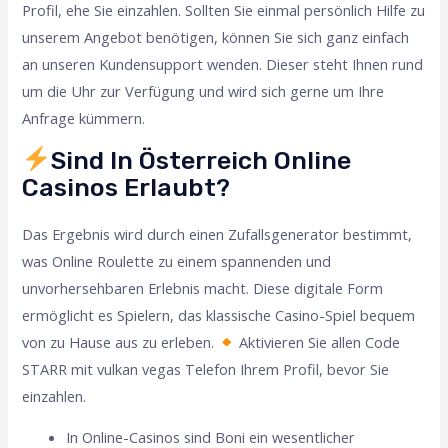
Profil, ehe Sie einzahlen. Sollten Sie einmal persönlich Hilfe zu
unserem Angebot benötigen, können Sie sich ganz einfach
an unseren Kundensupport wenden. Dieser steht Ihnen rund
um die Uhr zur Verfügung und wird sich gerne um Ihre
Anfrage kümmern.
Sind In Österreich Online
Casinos Erlaubt?
Das Ergebnis wird durch einen Zufallsgenerator bestimmt,
was Online Roulette zu einem spannenden und
unvorhersehbaren Erlebnis macht. Diese digitale Form
ermöglicht es Spielern, das klassische Casino-Spiel bequem
von zu Hause aus zu erleben.
Aktivieren Sie allen Code
STARR mit vulkan vegas Telefon Ihrem Profil, bevor Sie
einzahlen.
In Online-Casinos sind Boni ein wesentlicher