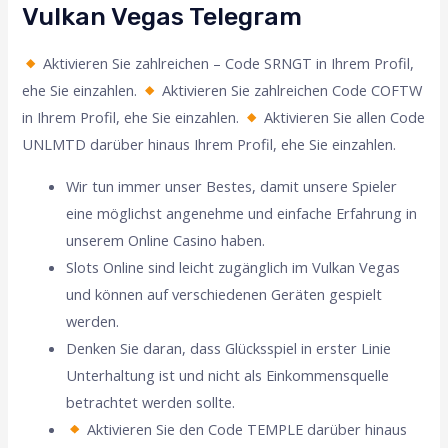
Vulkan Vegas Telegram
Aktivieren Sie zahlreichen – Code SRNGT in Ihrem Profil,
ehe Sie einzahlen.
Aktivieren Sie zahlreichen Code COFTW
in Ihrem Profil, ehe Sie einzahlen.
Aktivieren Sie allen Code
UNLMTD darüber hinaus Ihrem Profil, ehe Sie einzahlen.
Wir tun immer unser Bestes, damit unsere Spieler
eine möglichst angenehme und einfache Erfahrung in
unserem Online Casino haben.
Slots Online sind leicht zugänglich im Vulkan Vegas
und können auf verschiedenen Geräten gespielt
werden.
Denken Sie daran, dass Glücksspiel in erster Linie
Unterhaltung ist und nicht als Einkommensquelle
betrachtet werden sollte.
Aktivieren Sie den Code TEMPLE darüber hinaus