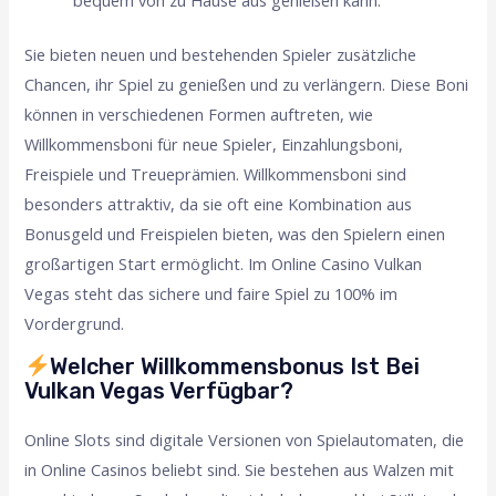
Sie bieten neuen und bestehenden Spieler zusätzliche
Chancen, ihr Spiel zu genießen und zu verlängern. Diese Boni
können in verschiedenen Formen auftreten, wie
Willkommensboni für neue Spieler, Einzahlungsboni,
Freispiele und Treueprämien. Willkommensboni sind
besonders attraktiv, da sie oft eine Kombination aus
Bonusgeld und Freispielen bieten, was den Spielern einen
großartigen Start ermöglicht. Im Online Casino Vulkan
Vegas steht das sichere und faire Spiel zu 100% im
Vordergrund.
Welcher Willkommensbonus Ist Bei
Vulkan Vegas Verfügbar?
Online Slots sind digitale Versionen von Spielautomaten, die
in Online Casinos beliebt sind. Sie bestehen aus Walzen mit