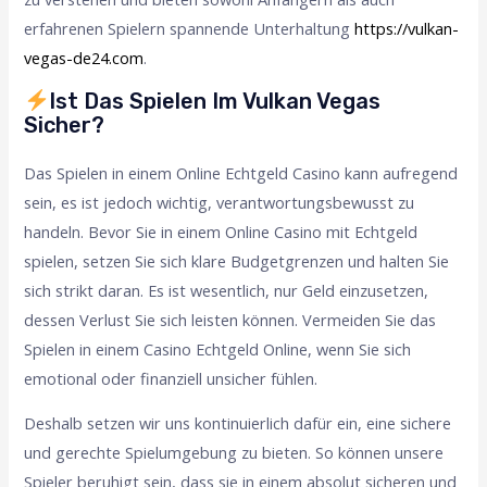
erfahrenen Spielern spannende Unterhaltung
https://vulkan-
vegas-de24.com
.
Ist Das Spielen Im Vulkan Vegas
Sicher?
Das Spielen in einem Online Echtgeld Casino kann aufregend
sein, es ist jedoch wichtig, verantwortungsbewusst zu
handeln. Bevor Sie in einem Online Casino mit Echtgeld
spielen, setzen Sie sich klare Budgetgrenzen und halten Sie
sich strikt daran. Es ist wesentlich, nur Geld einzusetzen,
dessen Verlust Sie sich leisten können. Vermeiden Sie das
Spielen in einem Casino Echtgeld Online, wenn Sie sich
emotional oder finanziell unsicher fühlen.
Deshalb setzen wir uns kontinuierlich dafür ein, eine sichere
und gerechte Spielumgebung zu bieten. So können unsere
Spieler beruhigt sein, dass sie in einem absolut sicheren und