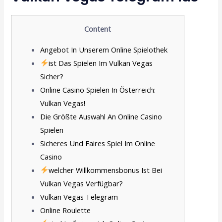
Content
Angebot In Unserem Online Spielothek
ist Das Spielen Im Vulkan Vegas
Sicher?
Online Casino Spielen In Österreich:
Vulkan Vegas!
Die Größte Auswahl An Online Casino
Spielen
Sicheres Und Faires Spiel Im Online
Casino
welcher Willkommensbonus Ist Bei
Vulkan Vegas Verfügbar?
Vulkan Vegas Telegram
Online Roulette