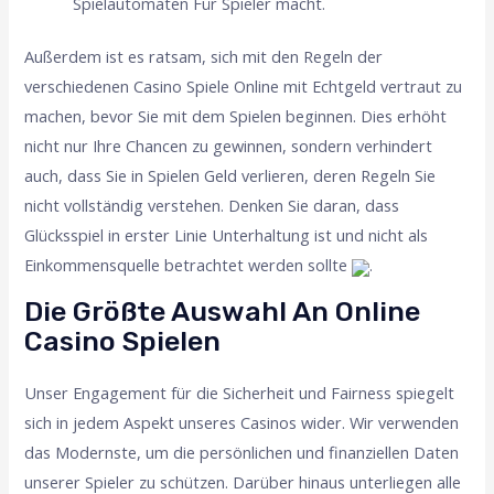
Spielautomaten Für Spieler macht.
Außerdem ist es ratsam, sich mit den Regeln der
verschiedenen Casino Spiele Online mit Echtgeld vertraut zu
machen, bevor Sie mit dem Spielen beginnen. Dies erhöht
nicht nur Ihre Chancen zu gewinnen, sondern verhindert
auch, dass Sie in Spielen Geld verlieren, deren Regeln Sie
nicht vollständig verstehen. Denken Sie daran, dass
Glücksspiel in erster Linie Unterhaltung ist und nicht als
Einkommensquelle betrachtet werden sollte
.
Die Größte Auswahl An Online
Casino Spielen
Unser Engagement für die Sicherheit und Fairness spiegelt
sich in jedem Aspekt unseres Casinos wider. Wir verwenden
das Modernste, um die persönlichen und finanziellen Daten
unserer Spieler zu schützen. Darüber hinaus unterliegen alle