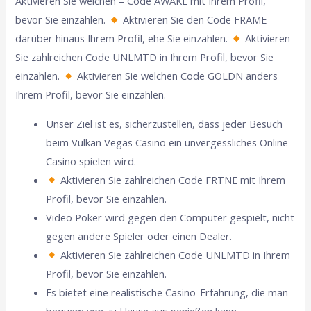
Aktivieren Sie welchen – Code AWAKE mit Ihrem Profil,
bevor Sie einzahlen.
Aktivieren Sie den Code FRAME
darüber hinaus Ihrem Profil, ehe Sie einzahlen.
Aktivieren
Sie zahlreichen Code UNLMTD in Ihrem Profil, bevor Sie
einzahlen.
Aktivieren Sie welchen Code GOLDN anders
Ihrem Profil, bevor Sie einzahlen.
Unser Ziel ist es, sicherzustellen, dass jeder Besuch
beim Vulkan Vegas Casino ein unvergessliches Online
Casino spielen wird.
Aktivieren Sie zahlreichen Code FRTNE mit Ihrem
Profil, bevor Sie einzahlen.
Video Poker wird gegen den Computer gespielt, nicht
gegen andere Spieler oder einen Dealer.
Aktivieren Sie zahlreichen Code UNLMTD in Ihrem
Profil, bevor Sie einzahlen.
Es bietet eine realistische Casino-Erfahrung, die man
bequem von zu Hause aus genießen kann.