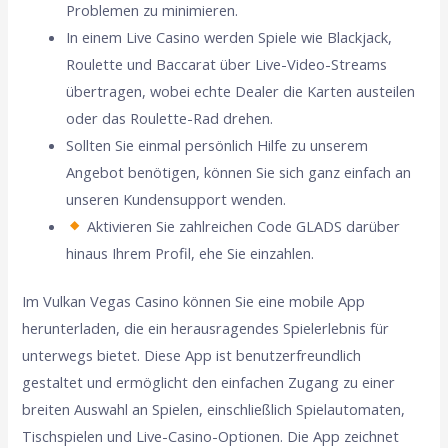
Problemen zu minimieren.
In einem Live Casino werden Spiele wie Blackjack,
Roulette und Baccarat über Live-Video-Streams
übertragen, wobei echte Dealer die Karten austeilen
oder das Roulette-Rad drehen.
Sollten Sie einmal persönlich Hilfe zu unserem
Angebot benötigen, können Sie sich ganz einfach an
unseren Kundensupport wenden.
Aktivieren Sie zahlreichen Code GLADS darüber
hinaus Ihrem Profil, ehe Sie einzahlen.
Im Vulkan Vegas Casino können Sie eine mobile App
herunterladen, die ein herausragendes Spielerlebnis für
unterwegs bietet. Diese App ist benutzerfreundlich
gestaltet und ermöglicht den einfachen Zugang zu einer
breiten Auswahl an Spielen, einschließlich Spielautomaten,
Tischspielen und Live-Casino-Optionen. Die App zeichnet