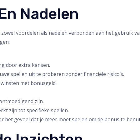
 En Nadelen
er zowel voordelen als nadelen verbonden aan het gebruik va
gen.
g door extra kansen.
we spellen uit te proberen zonder financiële risico’s.
 winsten met bonusgeld.
ontmoedigend zijn.
 zijn tot specifieke spellen.
or het gevoel dat je meer moet spelen om de bonus te benut
e Inzichten