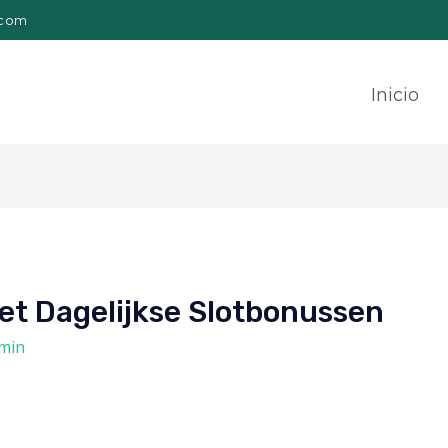
.com
Inicio
Met Dagelijkse Slotbonussen
min