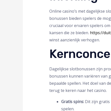
Online casino’s met dagelijkse 
bonussen bieden spelers de moge
cruciaal voor ervaren spelers o
kansen die ze bieden.
https://dui
winst aanzienlijk verhogen.
Kernconce
Dagelijkse slotbonussen zijn pro
bonussen kunnen variëren van gra
bepaalde spellen. Het doel van d
terug te keren naar het casino.
Gratis spins:
Dit zijn grat
spelen.