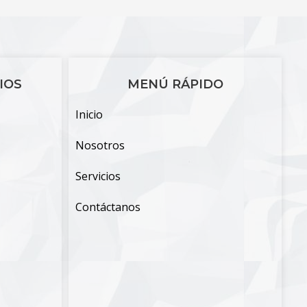
IOS
MENÚ RÁPIDO
Inicio
Nosotros
Servicios
Contáctanos