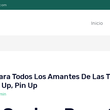
.com
Inicio
Para Todos Los Amantes De Las 
 Up, Pin Up
min