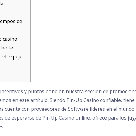
la
tiempos de
up casino
cliente
 el espejo
incentivos y puntos bono en nuestra sección de promocione
emos en este artículo. Siendo Pin-Up Casino confiable, tiene
os cuenta con proveedores de Software líderes en el mundo 
s de esperarse de Pin Up Casino online, ofrece para los jug
s.