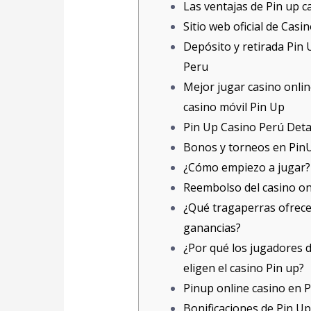
Las ventajas de Pin up c
Sitio web oficial de Casi
Depósito y retirada Pin
Peru
Mejor jugar casino onlin
casino móvil Pin Up
Pin Up Casino Perú Deta
Bonos y torneos en Pin
¿Cómo empiezo a jugar?
Reembolso del casino on
¿Qué tragaperras ofrec
ganancias?
¿Por qué los jugadores 
eligen el casino Pin up?
Pinup online casino en 
Bonificaciones de Pin U