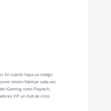
s. En cuánto haya un código
 como misión fidelizar cada vez
del iGaming como Playtech,
adores VIP un club de cinco