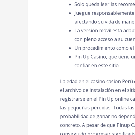
Sólo queda leer las recome
Juegue responsablemente o
afectando su vida de mane
La versión móvil está adap
con pleno acceso a su cuent
Un procedimiento como el r
Pin Up Casino, que tiene un
confiar en este sitio.
La edad en el casino casion Perù 
el archivo de instalación en el sit
registrarse en el Pin Up online c
las pequeñas pérdidas. Todas la
probabilidad de ganar no depend
concreto. A pesar de que Pinup C
conseguido progresar significati