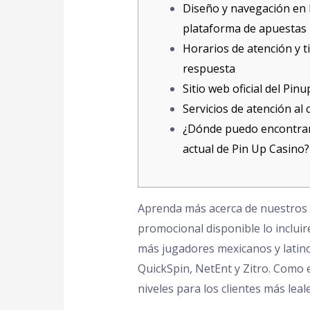
Diseño y navegación en 
plataforma de apuestas
Horarios de atención y 
respuesta
Sitio web oficial del Pin
Servicios de atención al 
¿Dónde puedo encontrar
actual de Pin Up Casino?
Aprenda más acerca de nuestros 
promocional disponible lo incluir
más jugadores mexicanos y latin
QuickSpin, NetEnt y Zitro. Como e
niveles para los clientes más leale