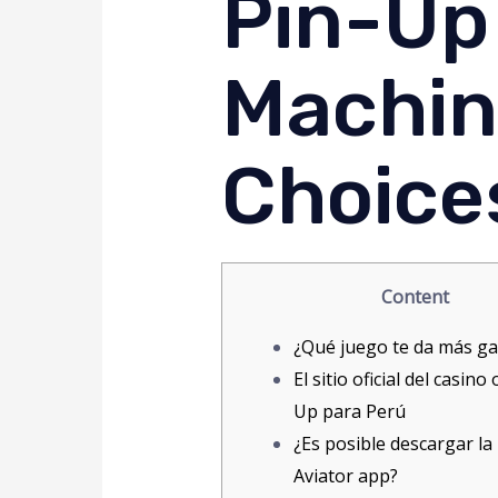
Pin-Up
Machine
Choice
Content
¿Qué juego te da más ga
El sitio oficial del casino
Up para Perú
¿Es posible descargar la
Aviator app?