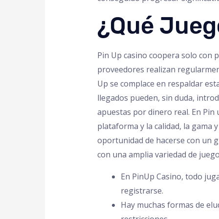
¿Qué Jueg
Pin Up casino coopera solo con p
proveedores realizan regularment
Up se complace en respaldar estas
llegados pueden, sin duda, introd
apuestas por dinero real. En Pin 
plataforma y la calidad, la gama
oportunidad de hacerse con un gra
con una amplia variedad de juego
En PinUp Casino, todo juga
registrarse.
Hay muchas formas de eludi
restricciones.