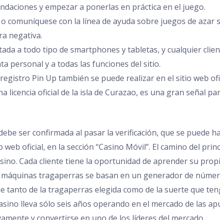
ndaciones y empezar a ponerlas en práctica en el juego.
 comuníquese con la línea de ayuda sobre juegos de azar si
ra negativa.
tada a todo tipo de smartphones y tabletas, y cualquier clie
a personal y a todas las funciones del sitio.
egistro Pin Up también se puede realizar en el sitio web ofi
a licencia oficial de la isla de Curazao, es una gran señal p
debe ser confirmada al pasar la verificación, que se puede h
io web oficial, en la sección “Casino Móvil”. El camino del pri
asino. Cada cliente tiene la oportunidad de aprender su prop
s máquinas tragaperras se basan en un generador de números
e tanto de la tragaperras elegida como de la suerte que te
asino lleva sólo seis años operando en el mercado de las apu
vamente y convertirse en uno de los líderes del mercado.