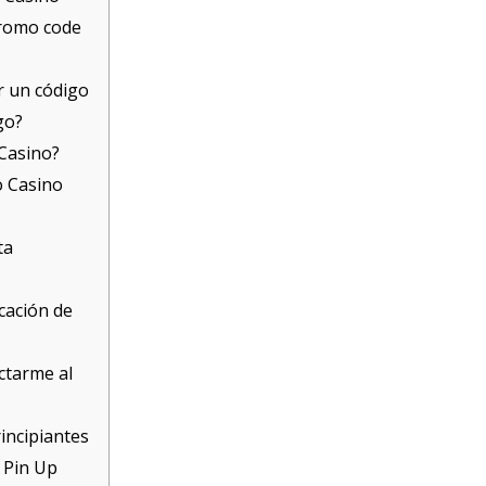
romo code
 un código
go?
Casino?
o Casino
ta
icación de
ctarme al
rincipiantes
 Pin Up